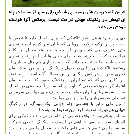
انجمن گلف: پیمان فخری سرمربی شمشیربازی سابر از سقوط دو پله
ای تیمش در رنكینگ جهانی ناراحت نیست. برعكس آنرا خواسته
خودش می داند.
مهری رنجبر: هدفی طبق تاكتیكی كه برای المپیك دارد تا تیمش با
دست پر از توكیو برگردد. رویایی كه با آن سر كرده است. فخری
حتی اعتراف می كند خودش از بچه ها خواسته مقابل آمریكا و
فرانسه شكست بخورند. شاید برای خیلی ها این اظهار نظر فخری
عجیب باشد اما بد نیست بدانید كه شمشیربازی هم مثل بسیاری از
رشته ها تاكتیك های زیادی در جدول و رنكینگ دارد و بدون شك پیمان
فخری بیش از هر كس دیگری از این مساله آگاه است. او هدفمند
دارد كاری می كند كه تیم ایران در رنكینگ صعود نكند. باید به پیمان
اعتماد كرد، چونكه هدفی كه او دارد اساسا در آینده، یعنی در المپیك
به داد شمشیربازی ایران خواهد رسید. حرف های خواندنی سرمربی
تیم ملی شمشیربازی را در زیر می خوانید:
* تیم ملی سابر با هشتمی جام جهانی لوكزامبورگ، در رنكینگ
جهانی هم دو پله سقوط كرد. این سقوط بد نیست؟
نه. این هدفم بود. در واقع هشتمی در جام جهانی ترفند تاكتیكی برای
المپیك است. ما می خواهیم در المپیك با رنكینگ خاصی شركت
نماییم. ما می دانیم چه تیم هایی راحت تر مقابل ما می بازند و برد
چه تیم های راحت است. مثلا شكست آلمان و كره دشوار است، اما