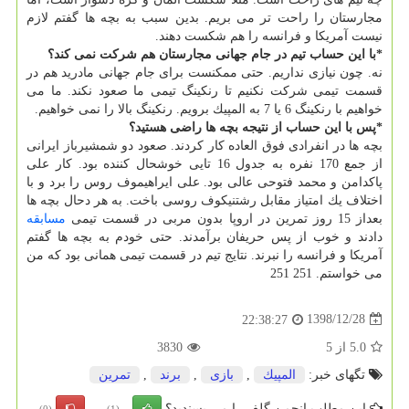
مجارستان را راحت تر می بریم. بدین سبب به بچه ها گفتم لازم
نیست آمریكا و فرانسه را هم شكست دهند.
*با این حساب تیم در جام جهانی مجارستان هم شركت نمی كند؟
نه. چون نیازی نداریم. حتی ممكنست برای جام جهانی مادرید هم در
قسمت تیمی شركت نكنیم تا رنكینگ تیمی ما صعود نكند. ما می
خواهیم با رنكینگ 6 یا 7 به المپیك برویم. رنكینگ بالا را نمی خواهیم.
*پس با این حساب از نتیجه بچه ها راضی هستید؟
بچه ها در انفرادی فوق العاده كار كردند. صعود دو شمشیرباز ایرانی
از جمع 170 نفره به جدول 16 تایی خوشحال كننده بود. كار علی
پاكدامن و محمد فتوحی عالی بود. علی ایراهیموف روس را برد و با
اختلاف یك امتیاز مقابل رشتنیكوف روسی باخت. به هر دحال بچه ها
بعداز 15 روز تمرین در اروپا بدون مربی در قسمت تیمی
مسابقه
دادند و خوب از پس حریفان برآمدند. حتی خودم به بچه ها گفتم
آمریكا و فرانسه را نبرند. نتایج تیم در قسمت تیمی همانی بود كه من
می خواستم. 251 251
1398/12/28
22:38:27
5.0
از
5
3830
تگهای خبر:
المپیك
,
بازی
,
برند
,
تمرین
این مطلب انجمن گلف را می پسندید؟
(0)
(1)