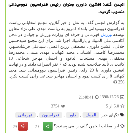
انجمن گلف: افشین داوری بعنوان رئیس فدراسیون دوومیدانی
منصوب گردید.
به گزارش انجمن گلف به نقل از خبر آنلاین، مجمع انتخاباتی ریاست
فدراسیون دوومیدانی بامداد امروز به ریاست مهدی علی نژاد معاون
توسعه
ورزش
قهرمانی و حرفه ای وزارت ورزش و جوانان در محل
آكادمی ملی المپیك و پارالمپیك اجرا شد. برای این مجمع سیدحسین
جلالی، افشین داوری، مصطفی زرین افضل، سیدعلی فرشادسپهر،
محمدرضا كاظمی آشتیانی، مجید كیهانی، مهدی مبینی، محمدرضا
محققی، مهدی مستجاب الدعوه و احسان مهاجر شجاعی 10
كاندیدای تأیید صلاحیت شده بودند كه 7 نفر انصراف دادند و در نهایت
افشین داوری با 20 رای، رئیس فدراسیون دوومیدانی شد. مجید
كیهانی 8 رای كسب نمود و احسان مهاجر شجاعی رایی كسب نكرد.
256 43
1398/12/26
21:48:41
5.0
از
5
3754
تگهای خبر:
المپیك
,
داور
,
فدراسیون
,
قهرمانی
این مطلب انجمن گلف را می پسندید؟
(0)
(1)