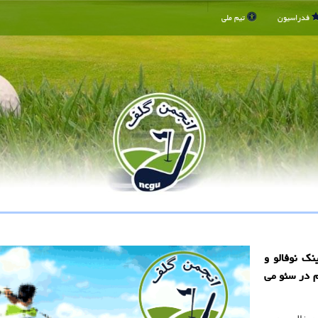
فدراسیون
تیم ملی
نك نوفالو و
م در سئو می