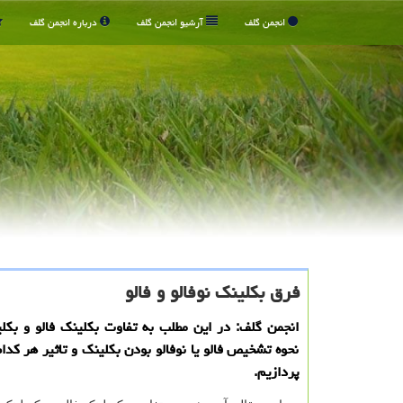
انجمن گلف
آرشیو انجمن گلف
درباره انجمن گلف
فرق بكلینك نوفالو و فالو
انجمن گلف: در این مطلب به تفاوت بكلینك فالو و بكلی
نحوه تشخیص فالو یا نوفالو بودن بكلینك و تاثیر هر كدا
پردازیم.