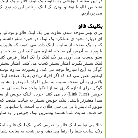
در این مقاله آموزشی به تفاوت بک لینک فالو و بک لینک ن
تشخیص فالو یا نوفالو بودن بک لینک و تاثیر این دو نوع ب
می پردازیم.
بکلینک فالو
برای بهتر متوجه شدن تفاوت بین بک لینک فالو و نوفالو، ب
ای درباره نحوه ی عملکرد بک لینک در حوزه سئو داشته ب
یا پیوند به آدرس آن صفحه اشاره می کند، این صفحه به
سئو بدست می آورد. هر بک لینک را یک امتیاز فرض کنی
لینک بیشتر بگیرید امتیاز بیشتر کسب می کنید. امتیاز بیشت
گوگل به این امتیازها توجه می کند، و بصورت مداوم توسط 
اینطور تصور می کند که اگر افراد زیادی به یک صفحه لینک 
بالاتری به آن صفحه نسبت به سایر افراد با موضوع مشابه ب
جویس (Link Juice) یاد می کنند. جریان لین
مبدا معتبرتر باشند، لینک جویس بیشتر به سایت مقصد که 
نیویورک تایمز یا بی بی سی طلای ناب است. یا سایتهایی ک
هم صنف سایت شما هستند بیشترین لینک جویس را به سای
حالا می توانیم لینک فالو را تعریف کنیم. بک لینک فالو ،
رنک سایت شما را ارتقا می دهد، و در نتیجه به سایت شما 