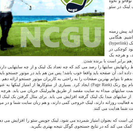
وفالو و نحوه
ک لینک در سئو
اید پیش زمینه
اشیم. هنگامی
که به یک صفحه از سایت، لینک داده می شود، که هایپرلینک (hyperlink)
بود کوچکی در
د، و هرچه بک
ر هم برابر است با برنده شدن.
رباتهایش سایتها را رصد می کند که چه تعداد بک لینک و از چه سایتهایی دارن
داده اند، آن صفحه باید واقعا خوب باشد! پس من هم باید در موتور جستجو باید
دهم تا بتوانم بهترین صفحات را به راحتی به کاربران موتور جستجو ارائه دهم.
گوگل برای اندازه گیری امتیاز لینکها واحد محاسبه ای به نام پیج رنک (Page Rank) ایجاد کرد. بسیاری از سئوکارها از امتیاز لی
ک جویس از سمت سایتهای مبداء به سایت مقصد از طریق هایپرلینک جریان می یابد. هرچه
از سایتهای مبدا بک لینک گرفته افزایش می یابد. برای مثال گرفتن بک لینک 
ه فعالیت روزانه دارند، لینک خروجی کمی دارند، و هم زبان سایت شما و در مر
ت شما هدایت می کنند.
 لینکی است که بعنوان امتیاز شمرده می شود، لینک جویس سئو را افزایش می دهد
کمک می کند که در نتایج جستجوی گوگل نتیجه بهتری بگیرید.