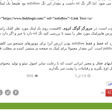
اگر اصلا تگ rel نداشت، بصورت پیشفرض فالو محسوب می شود. اما اگر تگ rel داشت و مقدار این
=”https://www.linkbegir.com/” rel=”nofollow”>Link Text</a>
اوت است، در
مرورگر گوگل کروم
، کافیست روی بک لینک مورد نظر کلیک راس
و گزینه ی inspect را کلیک کنید. به این ترتیب می توانید سورس هایپرلینک مورد نظر را ببینید تا بررسی کنید تگ
جالب است بدانید، تگ rel می تواند مقادیر دیگری نیز بگیرد که فقط و فقط nofollow بودن ارزش آنرا برای موتورهای جست
مثال یکی از مقادیری که می تواند در تگ rel قرار گیرد publisher است. این مقدار معمولا برای لینک به صفحه ی منتشر کننده ی م
تهای فعال و معتبر ایرانی است که با رعایت سایر اصول سئو و تولید محتوا
 اوج بگیرید و رقبایتات را پشت سر بگذارید.
5.0
از
5
3916
ص
X
(0)