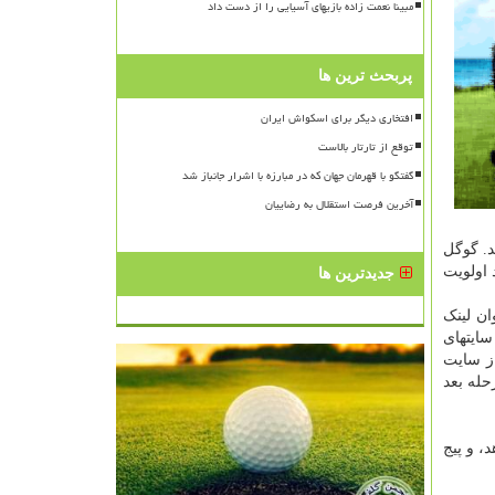
مبینا نعمت زاده بازیهای آسیایی را از دست داد
پربحث ترین ها
افتخاری دیگر برای اسکواش ایران
توقع از تارتار بالاست
گفتگو با قهرمان جهان که در مبارزه با اشرار جانباز شد
آخرین فرصت استقلال به رضاییان
د. گوگل
 اولویت
جدیدترین ها
نکها به عنوان لینک
 سایتهای
از سایت
حله بعد
، و پیج