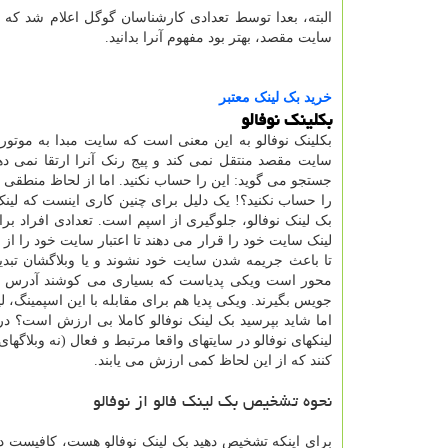
البته، بعدا توسط تعدادی کارشناسان گوگل اعلام شد که 
سایت مقصد، بهتر بود مفهوم آنرا بدانید.
خرید بک لینک معتبر
بکلینک نوفالو
بکلینک نوفالو به این معنی است که سایت مبدا به موتور
جستجو می گوید: این را حساب نکنید. اما از لحاظ منطقی چ
را حساب نکنید؟! یک دلیل برای چنین کاری اینست که لین
بک لینک نوفالو، جلوگیری از اسپم است. تعدادی افراد برا
لینک سایت خود را قرار می دهند تا اعتبار سایت خود را از ای
تا باعث جریمه شدن سایت خود نشوند و یا وبلاگشان تبدیل
محور است ویکی پدیاست که بسیاری می کوشند آدرس سایت
جویس بگیرند. ویکی پدیا هم برای مقابله با این اسپمینگ، 
اما شاید بپرسید بک لینک نوفالو کاملا بی ارزش است؟ د
لینکهای نوفالو در سایتهای واقعا مرتبط و فعال (نه وبلاگه
کنند که از این لحاظ کمی ارزش می یابند.
نحوه تشخیص بک لینک فالو از نوفالو