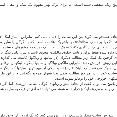
پیج رنک منقضی شده است. اما برای درک بهتر مفهوم بک لینک و انتقال امتیا
های جستجو می گوید من این سایت را دنبال نمی کنم، بنابراین امتیاز لینک 
سایت مقصد منتقل نمی کند و پیج رنک آنرا ارتقا نمی دهد. تگ یا برچسب nofollow در واقع یک علامت است که به گوگل
را باید کسی چنین کاری بکند؟ به یک سایت لینک دهد و به موتورهای جستجو بگ
ک داده شده فقط برای رعایت حقوق مالکیت معنوی باشد و بس. دلیل دیگر بر
ی گرفتن بک لینک زیر مطالب دیگران (در سایتها و وبلاگها) کامنت می گذارند 
ن روش افزایش دهند. بنابراین مالکین وبلاگها و سایتها اینگونه لینکها را نوفالو
 به یک مزرعه لینک (لینک فارم) نشود. یکی از مهم ترین سایتها که اینگونه 
 خود را در مراجع مطالب ویکی پدیا بعنوان مرجع بگنجانند و از این طری
لینکهای خروجی خود را نوفالو نموده است.
ر پاسخ می توان گفت از لحاظ سئو و رباتهای گوگل بله بی ارزشند، اما اگر 
ای بی ربط و مزرعه لینک) قرار داده شوند می توانند تعدادی ترافیک به سایت شم
برای اینکه تشخیص دهید بک لینک نوفالو هست، کافیست در سورس سایت مبدا، هایپرلینک (a) را ب