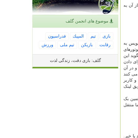
ز آن به
موضوع های انجمن گلف
بازی
تیم
المپیك
فدراسیون
جویس به
رقابت
بازیكن
تیم ملی
ورزش
 یا سایر موتورهای
وید این
گلف: بازی دقت، زندگی لذت
ای دادن
و در آن
 می کنند
و کاربر
ق لینک
همین بک
ا منتقل
ررسی کنید که تگ rel در آن وجود دارد یا خیر.