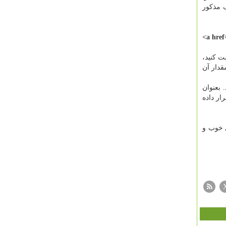
 تگ nofollow بود طبیعتا بک لینک مذکور
<a href
ت کنید،
 rel دارد یا خیر و اگر دارد مقدار آن
جو می کاهد. بعنوان
طلب قرار داده
ی خوب و