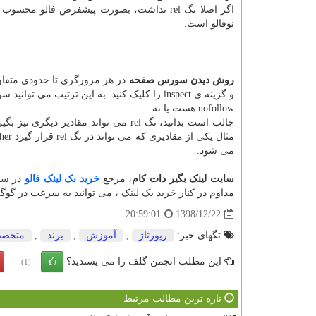
نوفالو است.
روش دیدن سورس صفحه
در هر مرورگری تا حدودی متف
nofollow هست یا نه.
می شود.
سایت لینک بگیر دات کام
، مرجع
خرید بک لینک فالو
در سای
مداوم در کنار خرید بک لینک ، می توانید به سرعت در گوگل
1398/12/22
20:59:01
تگهای خبر:
رپورتاژ
,
آموزش
,
برند
,
متخص
این مطلب انجمن گلف را می پسندید؟
(1)
تازه ترین مطالب مرتبط