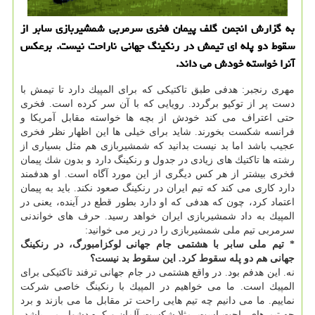
به گزارش انجمن گلف پیمان فخری سرمربی شمشیربازی سابر از
سقوط دو پله ای تیمش در رنكینگ جهانی ناراحت نیست. برعكس
آنرا خواسته خودش می داند.
مهری رنجبر: هدفی طبق تاكتیكی كه برای المپیك دارد تا تیمش با
دست پر از توكیو برگردد. رویایی كه با آن سر كرده است. فخری
حتی اعتراف می كند خودش از بچه ها خواسته مقابل آمریكا و
فرانسه شكست بخورند. شاید برای خیلی ها این اظهار نظر فخری
عجیب باشد اما بد نیست بدانید كه شمشیربازی هم مثل بسیاری از
رشته ها تاكتیك های زیادی در جدول و رنكینگ دارد و بدون شك پیمان
فخری بیشتر از هر كس دیگری از این مورد آگاه است. او هدفمند
دارد كاری می كند كه تیم ایران در رنكینگ صعود نكند. باید به پیمان
اعتماد كرد، چون كه هدفی كه او دارد بطور قطع در آینده، یعنی در
المپیك به داد شمشیربازی ایران خواهد رسید. حرف های خواندنی
سرمربی تیم ملی شمشیربازی را در زیر می خوانید:
* تیم ملی سابر با هشتمی جام جهانی لوكزامبورگ، در رنكینگ
جهانی هم دو پله سقوط كرد. این سقوط بد نیست؟
نه. این هدفم بود. در واقع هشتمی در جام جهانی ترفند تاكتیكی برای
المپیك است. ما می خواهیم در المپیك با رنكینگ خاصی شركت
نماییم. ما می دانیم چه تیم هایی راحت تر مقابل ما می بازند و برد
چه تیم های راحت است. مثلا شكست آلمان و كره دشوار می باشد،