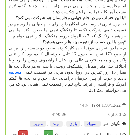
اما مجارستان را راحت تر می بریم. ازاین رو به بچه ها گفتم لازم
نیست آمریكا و فرانسه را هم شكست دهند.
*با این حساب تیم در جام جهانی مجارستان هم شركت نمی كند؟
نه. چون نیازی نداریم. حتی امكان دارد برای جام جهانی مادرید هم در
قسمت تیمی شركت نكنیم تا رنكینگ تیمی ما صعود نكند. ما می
خواهیم با رنكینگ 6 یا 7 به المپیك برویم. رنكینگ بالا را نمی خواهیم.
*پس با این حساب از نتیجه بچه ها راضی هستید؟
بچه ها در انفرادی فوق العاده كار كردند. صعود دو شمشیرباز ایرانی
از جمع 170 نفره به جدول 16 تایی خوشحال كننده بود. كار علی
پاكدامن و محمد فتوحی عالی بود. علی ایراهیموف روس را برد و با
اختلاف یك امتیاز مقابل رشتنیكوف روسی باخت. به هر دحال بچه ها
بعداز 15 روز تمرین در اروپا بدون مربی در قسمت تیمی
مسابقه
دادند و خوب از پس حریفان برآمدند. حتی خودم به بچه ها گفتم
آمریكا و فرانسه را نبرند. نتایج تیم در قسمت تیمی همانی بود كه من
می خواستم. 251 251
1398/12/22
14:30:35
5.0
از
5
4179
تگهای خبر:
المپیك
,
بازی
,
برند
,
تمرین
این مطلب انجمن گلف را می پسندید؟
(0)
(1)