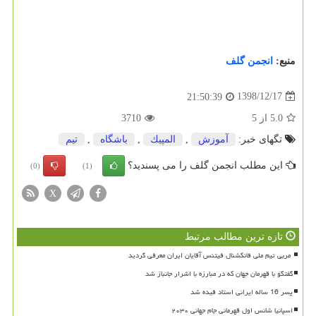
منبع:
انجمن گلف
1398/12/17
21:50:39
5.0
از
5
3710
تگهای خبر:
آموزش
,
المپیك
,
باشگاه
,
تیم
این مطلب انجمن گلف را می پسندید؟
(0)
(1)
X
تازه ترین مطالب مرتبط
گفتگو با قهرمان جهان که در مبارزه با اشرار جانباز شد
پسر 16 ساله ایرانی استاد فیده شد
اسپانیا شانس اول قهرمانی جام جهانی ۲۰۳۰