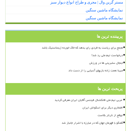
مستر گرین وال | مجری و طراح انواع دیوار سبز
نمایشگاه ماشین سنگین
نمایشگاه ماشین سنگین
پربیننده ترین ها
مجمع برای ریاست به فردی رای بدهد که خاک خورده ژیمناستیک باشد
درخواست تیم ملی رد شد!
جنجال سلبریتی ها در ورزش
مبینا نعمت زاده بازیهای آسیایی را از دست داد
پربحث ترین ها
افتخاری دیگر برای اسکواش ایران
توقع از تارتار بالاست
گفتگو با قهرمان جهان که در مبارزه با اشرار جانباز شد