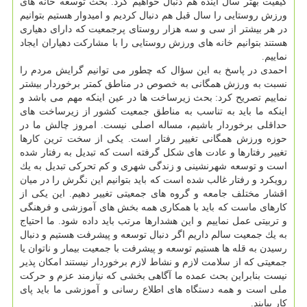
كیفیت بهتر سال آینده هم دنبال خواهیم كرد. بحث توسعه خانه های
ورزش روستایی را سال قبل هم دنبال كردیم و امیدوار هستیم بتوانیم
در هر بیشتر از سی و سه هزار روستای پرجمعیت كه دارای دهیاری
هستند بتوانیم خانه های ورزش روستایی را با مشاركت دهیاران ایجاد
نماییم.
احمدی در پاسخ به این سؤال كه چطور می توانیم گرایش مردم را
نسبت به ورزش همگانی به خصوص در مناطق كمتر برخوردار بیشتر
نماییم تصریح كرد: بحث زیرساخت ها در عین اینكه مهم می باشد و
اینكه ما باید به تناسب به مناطق جمعیت كشور از زیرساخت های
حداقلی برخوردار باشیم، مساله اصلی نیست. امروز چالش ما در
حوزه ورزش همگانی تغییر رفتار است. یكی از سخت ترین كارها
تغییر رفتارها و عادت های شكل گرفته است كه تبدیل به رفتار شده
است و توسعه شهرنشینی و زندگی شهری و كم تحركی تبدیل به یك
رویكرد و رفتار غالب شده است كه باید بتوانیم این نگرش را در میان
اقشار مختلف جامعه و گروه های جمعیتی تغییر دهیم. این یكی از
كارهای ماست كه باید با همكاری همه بخش های آموزشی و فرهنگی
و تربیتی عمل نماییم و این هشدارها مرتب باید داده شود. ما احتیاج
به یك جمعیت سالم داریم اگر دنبال توسعه و پیشرفت هستیم و دنبال
رسیدن به قله ها هستیم توسعه و پیشرفت با جمعیت بیمار و ناتوان یا
جمعیتی كه از سلامت لازم و نشاط لازم برخوردار نیستند امكان پذیر
نیست بنابراین بحث عمده ما آگاهی بخشی كه نیازمند عزم و حركت
ملی است و همه دستگاه های اطلاع رسانی و آموزشی ما باید پای
كار بیایند.