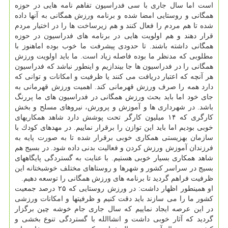
است اما سال جاری با سی فدراسیون تفاهم نامه هایی در حوزه
همگانی و روستایی امضا شده و برنامه ورزش همگانی به آنها داده
شده تا هم مردم را فعال كنند و هم زیرساخت ها را در اختیار مردم
قرار دهند و هم اولویت هایی در برنامه های فدراسیون در حوزه
همگانی داشته باشند. تا حدودی پیشرفت ما خوب بوده اماهنوز با
مطلوبی كه مدنظر ما بوده فاصله زیاد است. ما باید اولویت ورزش
همگانی را در فدراسیون ها جا بیندازیم و اینطور نباشد كه فدراسیون
هر آنچه كه اعتبار دریافت می كنند یا ظرفیت و امكانات و توانی كه
دارد همه را صرف ورزش قهرمانی كند. اهمیت ورزش قهرمانی به
جای خود اما باید بحث ورزش همگانی در فدراسیون های ما پررنگ
باشد. در شهرداری ها و آموزش و پرورش، نیروهای مسلح و بخش
كارگری كه ۱۴ میلیون كارگر تحت پوشش دارد شاهد همكاریهای
خوبی بودیم اما باید این توازن را برقرار نماییم. در مهدهای كودك با
سازمان بهزیستی همكاری خوبی برقرار شده تا به صورت پایه به
فرزندان آموزش ورزش كردن و فعالیت بدنی داده شود. در بسیج هم
شاهد همكاری بسیار خوبی هستیم. با عنایت به گستردگی پایگاههای
بسیج در سراسر كشور و شهرها و روستاهای مختلف خوشبختانه این
ظرفیت فراهم گردید تا برنامه های ورزش همگانی را توسعه دهیم.
او همینطور اظهار داشت: در ورزش روستایی كه ۲۵ درصد جمعیت
كشور ما را می سازند باید دقت كنیم و ظرفیتها و امكانات ورزشی
در این عرصه ایجاد نماییم كه سال جاری جام خوشه چین برگزار
گردید كه آثار خوبی داشت و انشاالله با گستردگی تنوع بخشی و