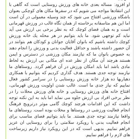
او افزود: مساله بعدی خانه های ورزش روستایی است كه گاهی با
این انتقادها مواجه می شویم كه در سفرها مكان های كوچكی بعنوان
باشگاه ورزشی افتتاح می شود كه چند وسیله معمولی در آن است
اما این هم متاسفانه برخاسته از همان نگاه غالب در ورزش قهرمانی
است و به همان فضای كوچك كه به نظر برخی بی ارزش می آید
نباید كم توجهی شود. ما باید بتوانیم در هر محله یك خانه ورزش
كوچك داشته باشیم كه بانوان آقایان جوانان و كودكان هم بتوانند در
آن حضور داشته باشند و حداقل فعالیت بدنی و ورزش را انجام دهند
به خصوص بانوان ما كه نیازمند مكان ورزشی در دسترس و ایمن
هستند هرچند آن مكان از نظر عده ای مكانی بی ارزش به لحاظ
مادی باشد اما باید امكان ورزش در آن فراهم گردد. روستاهای ما
نیازمند توجه جدی هستند. هدف گذاری كردیم كه بتوانیم با همكاری
دهیاریها ده هزار خانه ورزش روستایی را در سراسر كشور فعال
نماییم كه نیاز جدی ما است. غالب شدن اولویت ورزش قهرمانی،
افتتاح خانه های ورزش روستایی و خانه های ورزش محلات را در
نظر برخی افراد بی ارزش جلوه می نماید اما باید به این نكته توجه
داشت كه این اقدامات هرچند كوچك گامی موثر درترویج فرهنگ
انجام فعالیت ورزشی در روستاها و محلات بوده است. روستاهای ما
واقعا نیازمند توجه جدی هستند. ما باید بتوانیم فصای مناسب برای
انجام فعالیت بدنی با رویكرد سلامتی را برای روستایی ان عزیز
فراهم نماییم. بدیهی است كه در این رویكرد نیاز داریم زیرساخت
های لازم را فراهم نماییم.