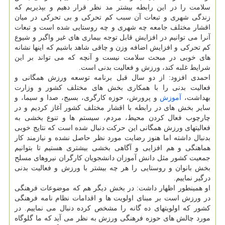
سلامت را در این رابطه بیشتر مد نظر قرار دهیم و بپذیریم كه
زندگی شهری و تبعات آن سبب كم تحركی و بی تحركی در میان
اقشار مختلف جامعه چه شهری و چه روستایی شده است و تبعات
آنرا می توانیم در افزایش قابل توجه بیماری های غیر واگیر و شیوع
كم تحركی و افزایش اضافه وزن و چاقی شاهد باشیم كه اینها نشانه
های خوبی در مبحث سلامت نیست و آنچه كه می تواند بر این
شرایط غلبه كند، ورزش و فعالیت بدنی است.
احمدی افزود: از دو سال قبل برنامه توسعه ورزش همگانی و
فعالیت بدنی را با همكاری بخش های مختلف كشور و وزارت
بهداشت،
آموزش
و پرورش، حوزه كارگری، بسیج، صدا و سیما، و
سایر بخش های در رابطه با اقشار مختلف كشور آغاز كردیم و در
چارچوب فعال كردن محیط، مردم، سیستم ها و تنوع بخشی به
فعالیتهای ورزش همگانی این حركت دنبال شده است كه نتایج خوبی
بدنبال داشته اما هنوز رضایت مورد نظر حاصل نشده و نیازمند كار
هماهنگی و هم افزایی و آگاهی بخشی بیشتری هستیم تا بتوانیم
جمعیت كشور مثل دانش آموزان دانشجویان كارگران نیروهای مسلح
بخش بانوان و روستایی را هر چه بیشتر با ورزش و فعالیت بدنی
درگیر نماییم.
او همینطور اظهار داشت: در بخش دیگر هم كه موضوعات فرهنگی
در ورزش است بر مبنای اولویت ها و اقدامات نظام نامه فرهنگی
كشور كه اولویتهای ده گانه را مشخص كرده دنبال می نماییم. در
مورد چالش های حوزه فرهنگی ورزش به نظر می آید كه ما گلوگاه