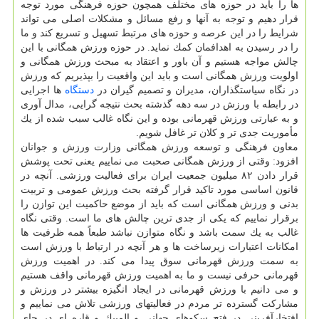
ها را باید در حوزه های مختلف همچون حوزه فرهنگی مورد توجه
قرار دهیم و توجه به آنها و رفع مسائل و مشكلات اصلی می تواند
شرایط را در این عرصه و حوزه های مرتبط تسهیل و تسریع كند و ما
را در رسیدن به اهدافمان كمك نماید. در حوزه ورزش همگانی با این
چالش مواجه هستیم و آن باور و اعتقاد به مبحث ورزش همگانی و
اولویت ورزش همگانی است و باید این واقعیت را بپذیریم كه ورزش
در نگاه سیاستگذاران، مدیران و تصمیم گیران در
دستگاه
ها اجرایی
در رابطه با ورزش در سه دهه گذشته بحث نتیجه گرایی، مدال آوری
و به عبارتی ورزش قهرمانی بوده و این نگاه غالب سبب شده از یك
مأموریت جدی تر و كلان تر غافل شویم.
معاون فرهنگی و توسعه ورزش همگانی وزارت ورزش و جوانان
افزود: وقتی از ورزش همگانی صحبت می نماییم یعنی تحت پوشش
قرار دادن ۸۲ میلیون جمعیت ایران برای فعالیت ورزشی. آنچه در
قانون اساسی مورد تاكید قرار گرفته بحث ورزش عمومی و تربیت
بدنی و ورزش همگانی است كه باید از موضع حاكمیت این توازن را
برقرار نماییم كه یكی از جدی ترین چالش های ما است. وقتی نگاه
غالب به یك سمت باشد و نگاه متوازن نباشد طبعاً همه ظرفیت ها
امكانات اعتبارات زیرساخت ها و هر آنچه در ارتباط با ورزش است
به سمت ورزش قهرمانی سوق پیدا می كند. در اهمیت ورزش
قهرمانی حرفی نیست و ما به اهمیت ورزش قهرمانی واقف هستیم
و می دانیم با ورزش قهرمانی در ایجاد انگیزه بیشتر در ورزش و
مشاركت گسترده تر مردم در فعالیتهای ورزشی تلاش می نماییم و
افتخارآفرینی در فتح سكوهای جهانی و المپیك و قاره ای در جای