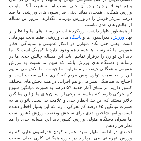
ویژه خود قرار دارد و در آن بحثی نیست اما به شرط آنكه اولویت
ورزش همگانی همچنان بماند یعنی فدراسیون های ورزشی ما صد
درصد تمركز خویش را در ورزش قهرمانی نگذارند. امروز این مساله
از چالش های جدی ماست.
او همینطور اظهار داشت: رویكرد غالب در رسانه های ما و انتظار از
نهاد
ورزش
، فدراسیون ها و
باشگاه
های ورزشی فقط بحث قهرمانی
است. یعنی حتی نگاه متوازن در افكار عمومی و نمایندگی افكار
عمومی ما كه رسانه ها هستند هم وجود ندارد یا كمرنگ است كه ما
باید این توازن را برقرار نماییم. باید این مساله چالش جدی ما در
رسانه و دستگاه های ورزش باشد كه سهم ما نسبت به ورزش
عمومی و همگانی چیست و مسئولیت ما چیست. ما تلاش می نماییم
این را به سمت توازن پیش ببریم كه كاری خیلی سخت است و
احتیاج به هماهنگی همراهی و هم افزایی در همه بخش های مختلف
كشور داریم. بر مبنای آمار حدود ۵۷ درصد به صورت میانگین شیوع
كم تحركی داریم. كه متاسفانه برخی از استان های ما از این میانگین
بالاتر هستند كه این یك اخطار جدی و علامت بد است. بانوان ما به
صورت میانگین ۶۵ درصد كم تحركی دارند كه این بسیار اخطار دهنده
است و اینها شاخص جدی برای سنجش وضعیت ورزش كشور است
ما بعنوان دستگاه متولی ورزش كشور باید این مساله جدی را مد
نظر قرار دهیم.
احمدی در ادامه اظهار نمود: همراه كردن فدراسیون هایی كه به
ورزش قهرمانی می پردازند در حوزه همگانی كاری خیلی سخت