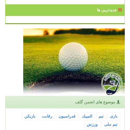
جدیدترین ها
موضوع های انجمن گلف
بازی
تیم
المپیك
فدراسیون
رقابت
بازیكن
تیم ملی
ورزش