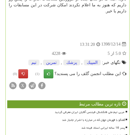
داریم كه هنوز به ما اعلام نكردند امكان شركت در این مسابقات را
داریم یا خیر.
1398/12/14
13:31:20
5.0
از
5
4228
تگهای خبر:
المپیك
,
پزشك
,
تمرین
,
تیم
این مطلب انجمن گلف را می پسندید؟
(0)
(1)
X
تازه ترین مطالب مرتبط
گفتگو با قهرمان جهان که در مبارزه با اشرار جانباز شد
پسر 16 ساله ایرانی استاد فیده شد