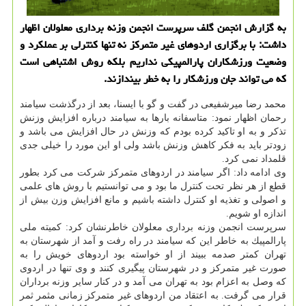
به گزارش انجمن گلف سرپرست انجمن وزنه برداری معلولان اظهار
داشت: با برگزاری اردوهای غیر متمركز نه تنها كنترلی بر عملكرد و
وضعیت ورزشكاران پارالمپیكی نداریم بلكه روش اشتباهی است
كه می تواند جان ورزشكار را به خطر بیندازند.
محمد رضا میرشفیعی در گفت و گو با ایسنا، بعد از درگذشت سیامند
رحمان اظهار نمود: متاسفانه بارها به سیامند درباره افزایش وزنش
تذكر و به او تاكید كرده بودم كه وزنش در حال افزایش می باشد و
زودتر باید به فكر كاهش وزنش باشد ولی او این مورد را خیلی جدی
قلمداد نمی كرد.
وی ادامه داد: اگر سیامند در اردوهای متمركز شركت می كرد بطور
قطع از هر نظر تحت كنترل ما بود و می توانستیم با روش های علمی
و اصولی و تغذیه او كنترل داشته باشیم و مانع افزایش وزن بیش از
اندازه او شویم.
سرپرست انجمن وزنه برداری معلولان خاطرنشان كرد: كمیته ملی
پارالمپیك به خاطر این كه سیامند در راه رفت و آمد از شهرستان به
تهران كمتر صدمه ببیند از او خواسته بود اردوهای خویش را به
صورت غیر متمركز و در شهرستان پیگیری كنند و وی تنها در اردوی
كه وصل به اعزام بود به تهران می آمد و در كنار سایر وزنه برداران
قرار می گرفت. به اعتقاد من اردوهای غیر متمركز زمانی مثمر ثمر