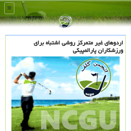
منو
اردوهای غیر متمركز روشی اشتباه برای
ورزشكاران پارالمپیكی