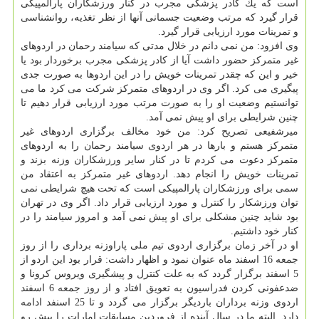
است كه یك كادر پزشكی مجرب در كنار ورزشكاران پارالمپیكی
قرار گیرد كه مرتب وضعیت جسمانی آنها از نظر تغذیه، روانشناسی
و تمرینات مورد ارزیابی قرار گیرد.
وی افزود: من نمی دانم در خلال مدتی كه سیامند رحمان در اردوهای
غیر متمركز حضور داشت آیا از كادر پزشكی مجرب برخوردار بود یا
خیر و این كه چقدر تمرینات خویش را در این اردوها به صورت جدی
پیگیری می كرد. اگر وی در اردوهای متمركز شركت می كرد ما می
توانستیم وضعیت او را به صورت مرتب مورد ارزیابی قرار دهیم تا
چنین شرایطی برای او پیش نمی آمد.
میرشفیعی تصریح كرد: من خود مخالف برگزاری اردوهای غیر
متمركز هستم و بارها در هر اردوی سیامند رحمان را به اردوهای
متمركز دعوت می كردم تا در كنار سایر ورزشكاران وزنه بزند و
تمرینات خویش را انجام دهد. اردوهای غیر متمركز به اعتقاد من
سمی برای ورزشكاران پارالمپیكی است كه تحت هیچ شرایطی نمی
توان ورزشكار را كنترل و مورد ارزیابی قرار داد. اگر وی در تهران
بود شاید چنین مشكلی برای او پیش نمی آمد و امروز سیامند را در
كنار خود داشتیم.
او در آخر زمان برگزاری اردوی تیم ملی پاراوزنه برداری را از روز
جمعه 16 اسفند ماه عنوان نمود و اظهار داشت: قرار بود این اردو از
5 اسفند برگزار گردد كه به علت كنترل و پیشگیری ویروس كرونا و
ضدعفونی كردن فدراسیون به تعویق افتاد و از روز جمعه 6 اسفند
اردوی وزنه برداران باردیگر برگزار می گردد و تا 25 اسنفد ادامه
دارد. البته ما در سال آینده از فروردین مسابقات امارات را پیش رو