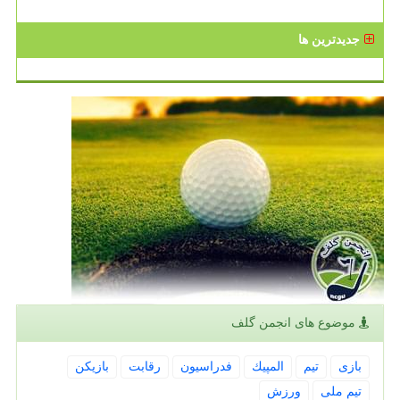
جدیدترین ها
موضوع های انجمن گلف
بازی
تیم
المپیك
فدراسیون
رقابت
بازیكن
تیم ملی
ورزش