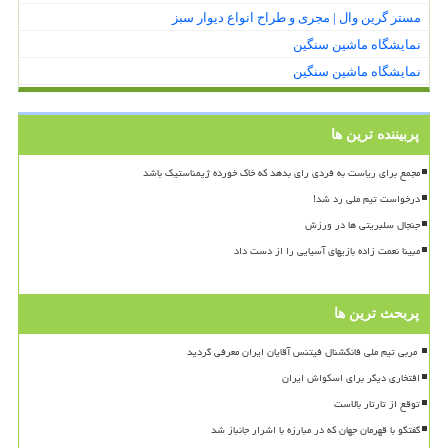
مستر گرین وال | مجری و طراح انواع دیوار سبز
نمایشگاه ماشین سنگین
نمایشگاه ماشین سنگین
پربیننده ترین ها
مجمع برای ریاست به فردی رای بدهد که خاک خورده ژیمناستیک باشد
درخواست تیم ملی رد شد!
جنجال سلبریتی ها در ورزش
مبینا نعمت زاده بازیهای آسیایی را از دست داد
پربحث ترین ها
افتخاری دیگر برای اسکواش ایران
توقع از تارتار بالاست
گفتگو با قهرمان جهان که در مبارزه با اشرار جانباز شد