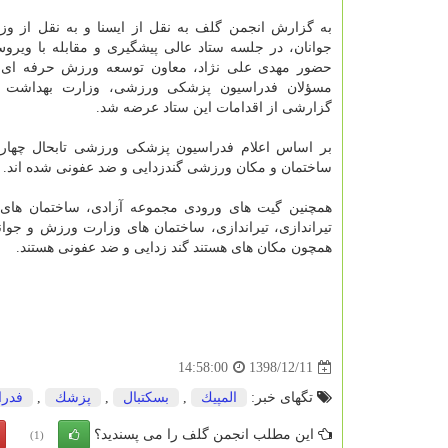
به گزارش انجمن گلف به نقل از ایسنا و به نقل از و
جوانان، در جلسه ستاد عالی پیشگیری و مقابله با ویروس
حضور مهدی علی نژاد، معاون توسعه ورزش حرفه ای 
مسؤلان فدراسیون پزشكی ورزشی، وزارت بهداشت بر
گزارشی از اقدامات این ستاد عرضه شد.
بر اساس اعلام فدراسیون پزشكی ورزشی تابحال چهار
ساختمان و مكان ورزشی گندزدایی و ضد عفونی شده اند.
همچنین گیت های ورودی مجموعه آزادی، ساختمان های
تیراندازی، تیراندازی، ساختمان های وزارت ورزش و جوا
همچون مكان های هستند گند زدایی و ضد عفونی هستند.
1398/12/11
14:58:00
تگهای خبر:
المپیك
,
بسكتبال
,
پزشك
,
فدرا
این مطلب انجمن گلف را می پسندید؟
(1)