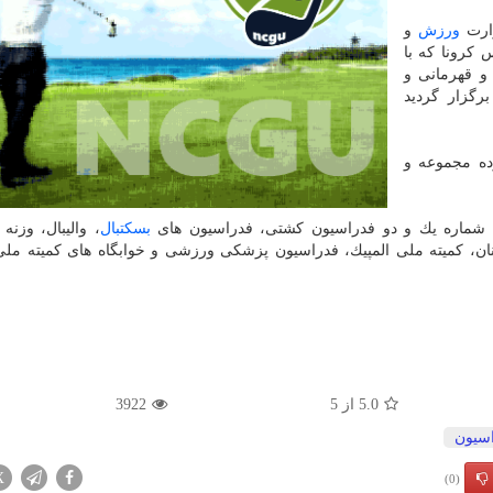
زارت
ورزش
و
 كرونا كه با
و قهرمانی و
گزار گردید
ده مجموعه و
 شماره یك و دو فدراسیون كشتی، فدراسیون های
بسكتبال
، والیبال، وزنه 
نان، كمیته ملی المپیك، فدراسیون پزشكی ورزشی و خوابگاه های كمیته ملی
5.0
از
5
3922
سیون
X
(0)