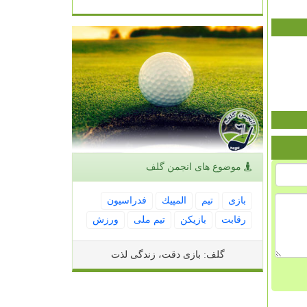
موضوع های انجمن گلف
بازی
تیم
المپیك
فدراسیون
رقابت
بازیكن
تیم ملی
ورزش
گلف: بازی دقت، زندگی لذت