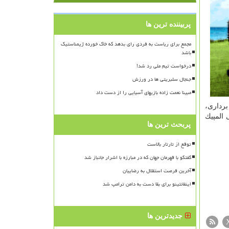
پربیننده ترین ها
مجمع برای ریاست به فردی رای بدهد که خاک خورده ژیمناستیک
باشد
درخواست تیم ملی رد شد!
جنجال سلبریتی ها در ورزش
مبینا نعمت زاده بازیهای آسیایی را از دست داد
برداری،
 المپیك
پربحث ترین ها
توقع از تارتار بالاست
گفتگو با قهرمان جهان که در مبارزه با اشرار جانباز شد
آخرین فرصت استقلال به رضاییان
اینفانتینو برای بقا دست به دامن ترامپ شد
جدیدترین ها