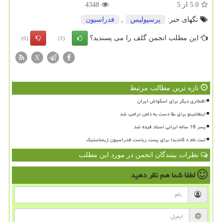
5.0
از
5
4348
تگهای خبر:
پرسپولیس
,
فدراسیون
این مطلب انجمن گلف را می پسندید؟
(0)
(1)
X
تازه ترین مطالب مرتبط
افتخاری دیگر برای اسکواش ایران
اینفانتینو برای بقا دست به دامن ترامپ شد
پسر 16 ساله ایرانی استاد فیده شد
ثبت نام ۸ کاندیدا برای پست ریاست فدراسیون ژیمناستیک
نظرات بینندگان انجمن در مورد این مطلب
لطفا شما هم
نظر دهید