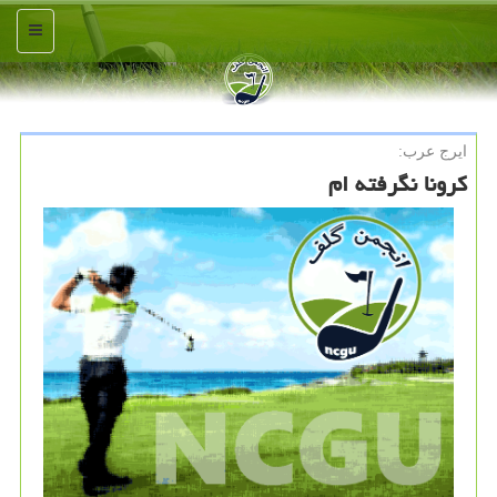
منو
ایرج عرب:
كرونا نگرفته ام