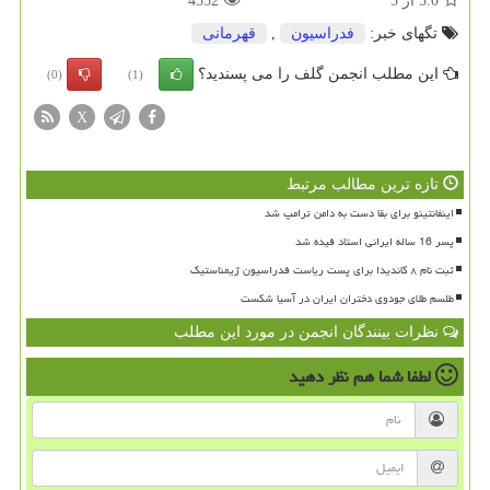
5.0
از
5
4552
تگهای خبر:
فدراسیون
,
قهرمانی
این مطلب انجمن گلف را می پسندید؟
(0)
(1)
X
تازه ترین مطالب مرتبط
اینفانتینو برای بقا دست به دامن ترامپ شد
پسر 16 ساله ایرانی استاد فیده شد
ثبت نام ۸ کاندیدا برای پست ریاست فدراسیون ژیمناستیک
طلسم طلای جودوی دختران ایران در آسیا شکست
نظرات بینندگان انجمن در مورد این مطلب
لطفا شما هم
نظر دهید