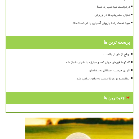
درخواست تیم ملی رد شد!
جنجال سلبریتی ها در ورزش
مبینا نعمت زاده بازیهای آسیایی را از دست داد
پربحث ترین ها
توقع از تارتار بالاست
گفتگو با قهرمان جهان که در مبارزه با اشرار جانباز شد
آخرین فرصت استقلال به رضاییان
اینفانتینو برای بقا دست به دامن ترامپ شد
جدیدترین ها