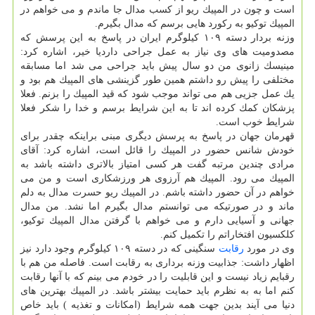
است و چون در المپیك ریو از كسب مدال جا ماندم و می خواهم در
المپیك توكیو به ركورد هایی برسم كه مدال بگیرم.
وزنه بردار دسته ۱۰۹ كیلوگرم ایران در پاسخ به این پرسش كه
مصدومیت های وی نیاز به عمل جراحی داردیا خیر، اشاره كرد:
مینیسك زانوی من دو سال پیش باید جراحی می شد اما مسابقه
مختلفی را پیش رو داشتم همین طور گزینشی های المپیك هم بود و
یك عمل جزیی هم می تواند موجب شود كه قید المپیك را بزنم. فعلا
پزشكان كمك كرده اند تا به این شرایط برسم و خدا را شكر فعلا
شرایط خوب است.
قهرمان جهان در پاسخ به پرسش دیگری مبنی براینكه چقدر برای
خودش شانس حضور در المپیك را قائل است، اشاره كرد: آقای
مرادی چندین مرتبه گفت هر كسی امتیاز بالاتری داشته باشد به
المپیك می رود. المپیك هم آرزوی هر ورزشكاری است و من می
خواهم در آن حضور داشته باشم. در المپیك ریو حسرت مدال به دلم
ماند و در صورتیكه می توانستم مدال بگیرم اما نشد. من مدال
جهانی و آسیایی دارم و می خواهم با گرفتن مدال المپیك توكیو،
كلكسیون افتخاراتم را تكمیل كنم.
وی در مورد
رقابت
سنگینی كه در دسته ۱۰۹ كیلوگرم وجود دارد نیز
اظهار داشت: جذابیت وزنه برداری به رقابت است. فاصله من هم با
رقبایم زیاد نیست و این قابلیت را در خودم می بینم كه با آنها رقابت
كنم اما به به نظرم باید حمایت بیشتر باشد. در المپیك بهترین های
دنیا می آیند بدین جهت همه شرایط (امكانات و تغذیه ) باید خاص