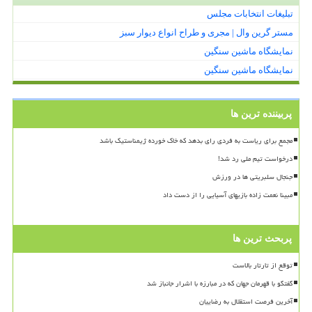
تبلیغات انتخابات مجلس
مستر گرین وال | مجری و طراح انواع دیوار سبز
نمایشگاه ماشین سنگین
نمایشگاه ماشین سنگین
پربیننده ترین ها
مجمع برای ریاست به فردی رای بدهد که خاک خورده ژیمناستیک باشد
درخواست تیم ملی رد شد!
جنجال سلبریتی ها در ورزش
مبینا نعمت زاده بازیهای آسیایی را از دست داد
پربحث ترین ها
توقع از تارتار بالاست
گفتگو با قهرمان جهان که در مبارزه با اشرار جانباز شد
آخرین فرصت استقلال به رضاییان