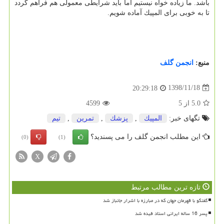
باشد. ما زیاده خواه نیستیم اما باید شرایطی معمولی هم فراهم گردد
تا به خوبی برای المپیك آماده شویم.
منبع:
انجمن گلف
1398/11/18
20:29:18
5.0
از
5
4599
تگهای خبر:
المپیك
,
پزشك
,
تمرین
,
تیم
این مطلب انجمن گلف را می پسندید؟
(0)
(1)
X
تازه ترین مطالب مرتبط
گفتگو با قهرمان جهان که در مبارزه با اشرار جانباز شد
پسر 16 ساله ایرانی استاد فیده شد