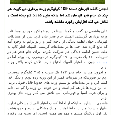
انجمن گلف: قهرمان دسته 109 كیلوگرم وزنه برداری می گوید، هر
چند در جام فجر قهرمان شد اما وزنه هایی كه زد كم بوده است و
تلاش می كند افزایش ركورد داشته باشد.
علی هاشمی در گفت و گو با ایسنا درباره عملكرد خود در مسابقات
وزنه برداری گزینشی المپیك جام فجر بیان كرد: پس از مسابقات
قهرمانی جهان لطمه دیدگی از ناحیه كمر و زانو برایم به وجود آمد
كه مانع كارم شد. حتی ها در مسابقات گزینشی المپیك قطر كاپ به
علت همین لطمه دیدگی هم شركت نكردم. برای جام فجر هم در
تمرینات ۱۶۰ یك ضرب و ۱۹۰ كیلوگرم در دوضرب زده بودم اما در
مسابقه
چون به امتیاز المپیك احتیاج دارم، تلاش كردم بالاتر وزنه
بزنم.
او افزود: من در جام فجر ۱۷۳ یك ضرب و ۲۱۵ كیلوگرم دوضرب
زدم در صورتیكه در تمرینات كمتر از این وزنه زده بودم و دیگر خدا
كمك كرد و در مسابقات توانستم وزنه های حدودا قابل قبولی بزنم.
اما این وزنه ها باز هم كم است و من خودم این وزنه را كم می دانم
و برای غرب آسیا و قهرمانی آسیا تلاش می كنم وزنه های بهتری
بزنم.
هاشمی با اشاره به اینكه از لحاظ كسب امتیاز المپیك مشكلی ندارد،
اظهار داشت: من از لحاظ امتیاز المپیك مشكلی ندارم و جزو هشت
نفر اول رنكینگ هستم و مهم هم همین است. اما بحث من ركورد