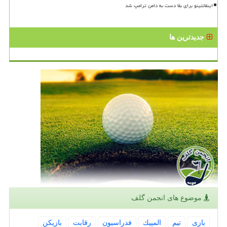
اینفانتینو برای بقا دست به دامن ترامپ شد
جدیدترین ها
موضوع های انجمن گلف
بازی
تیم
المپیك
فدراسیون
رقابت
بازیكن