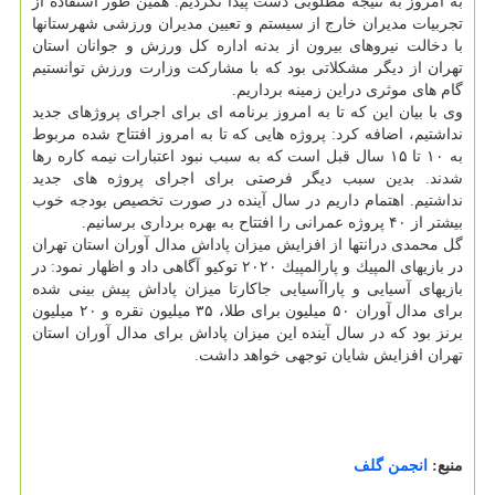
به امروز به نتیجه مطلوبی دست پیدا نكردیم. همین طور استفاده از
تجربیات مدیران خارج از سیستم و تعیین مدیران ورزشی شهرستانها
با دخالت نیروهای بیرون از بدنه اداره كل ورزش و جوانان استان
تهران از دیگر مشكلاتی بود كه با مشاركت وزارت ورزش توانستیم
گام های موثری دراین زمینه برداریم.
وی با بیان این كه تا به امروز برنامه ای برای اجرای پروژهای جدید
نداشتیم، اضافه كرد: پروژه هایی كه تا به امروز افتتاح شده مربوط
به ۱۰ تا ۱۵ سال قبل است كه به سبب نبود اعتبارات نیمه كاره رها
شدند. بدین سبب دیگر فرصتی برای اجرای پروژه های جدید
نداشتیم. اهتمام داریم در سال آینده در صورت تخصیص بودجه خوب
بیشتر از ۴۰ پروژه عمرانی را افتتاح به بهره برداری برسانیم.
گل محمدی درانتها از افزایش میزان پاداش مدال آوران استان تهران
در بازیهای المپیك و پارالمپیك ۲۰۲۰ توكیو آگاهی داد و اظهار نمود: در
بازیهای آسیایی و پاراآسیایی جاكارتا میزان پاداش پیش بینی شده
برای مدال آوران ۵۰ میلیون برای طلا، ۳۵ میلیون نقره و ۲۰ میلیون
برنز بود كه در سال آینده این میزان پاداش برای مدال آوران استان
تهران افزایش شایان توجهی خواهد داشت.
منبع:
انجمن گلف