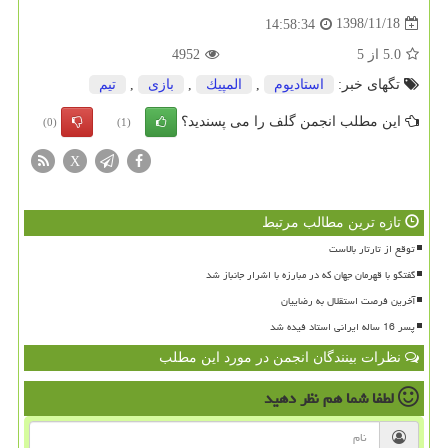
1398/11/18
14:58:34
5.0
از
5
4952
تگهای خبر:
استادیوم
,
المپیك
,
بازی
,
تیم
این مطلب انجمن گلف را می پسندید؟
(0)
(1)
X
تازه ترین مطالب مرتبط
توقع از تارتار بالاست
گفتگو با قهرمان جهان که در مبارزه با اشرار جانباز شد
آخرین فرصت استقلال به رضاییان
پسر 16 ساله ایرانی استاد فیده شد
نظرات بینندگان انجمن در مورد این مطلب
لطفا شما هم
نظر دهید