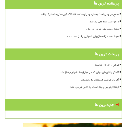
پربیننده ترین ها
مجمع برای ریاست به فردی رای بدهد که خاک خورده ژیمناستیک باشد
درخواست تیم ملی رد شد!
جنجال سلبریتی ها در ورزش
مبینا نعمت زاده بازیهای آسیایی را از دست داد
پربحث ترین ها
توقع از تارتار بالاست
گفتگو با قهرمان جهان که در مبارزه با اشرار جانباز شد
آخرین فرصت استقلال به رضاییان
اینفانتینو برای بقا دست به دامن ترامپ شد
جدیدترین ها