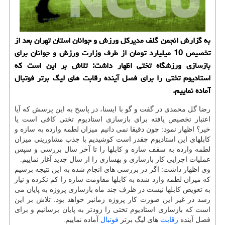
به گزارش انجمن گلف مدیركل ورزش و جوانان استان تهران بعد از
تخصیص 10 میلیارد تومان از طرف وزارت ورزش و جوانان برای
بازسازی ورزشگاه تختی اظهار داشت: تلاش بر این است كه
استادیوم تختی را برای فصل آینده رقابت های لیگ برتر فوتبال
آماده نماییم.
رضا گل محمدی در گفت و گو با ایسنا، در پاسخ به این پرسش كه آیا
اعتبار تخصیص یافته برای بازسازی استادیوم تختی كافی است یا
خیر؟ اظهار نمود: چون دقیقا نمی دانیم میزان لطمه وارده به سازه و
كابلهای این استادیوم چقدر است كوشیدیم با جذب مشاورینی میزان
لطمه وارده به سقف سازه و كابلها را تا آخر سال بررسی و سپس
عملیات اجرایی كار بازسازی و بهسازی را از سال جدید آغاز نماییم.
وی اظهار داشت: اگر در بررسی های انجام شده به این نتیجه برسیم
كه میزان لطمه وارد شده به كابلها مقاومت سازه را كم نكرده و نیاز
به تعویض كابلها نیست در ظرف چند ماه بازسازی پروژه به پایان می
رسد در غیر این صورت كار پروژه زمانبر خواهد بود. تلاش بر این
است كه بازسازی استادیوم تختی را زودتر به پایان برسانیم و برای
فصل آینده
رقابت
های لیگ برتر
فوتبال
آماده نماییم.