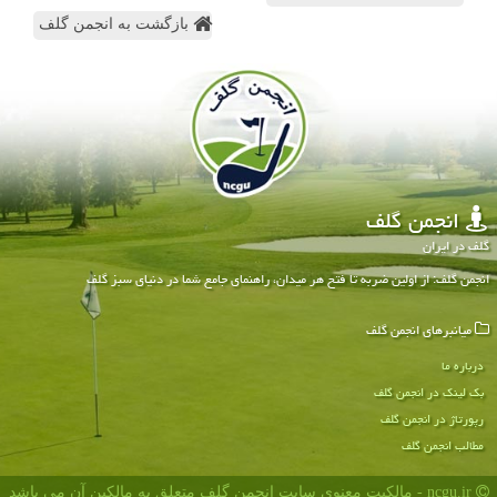
بازگشت به انجمن گلف
انجمن گلف
گلف در ایران
انجمن گلف: از اولین ضربه تا فتح هر میدان، راهنمای جامع شما در دنیای سبز گلف
میانبرهای انجمن گلف
درباره ما
بک لینک در انجمن گلف
رپورتاژ در انجمن گلف
مطالب انجمن گلف
ncgu.ir - مالکیت معنوی سایت انجمن گلف متعلق به مالکین آن می باشد