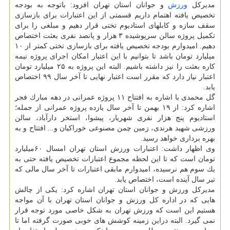
مدیركل
ورزش
و جوانان استان تهران افزود: باتوجه به بودجه
تخصیص یافته اهتمام داریم قسمتی از این اعتبارات برای بازسازی
سقف سازه و كابلهای استادیوم تختی قرار دهیم و مبلغی را برای
تكمیل پروژه سالن سرپوشیده ۳ هزار و پانصد نفری بعثت اختصاص
دهیم. امیدوارم بودجه تخصیص یافته برای بازسازی تختی كمتر از ۱۰
میلیارد تومان باشد تا بتوانیم با این اعتبار امكان اجرای پروژه نیمه
كاره بعثت را نیز داشته باشیم. البته این پروژه به ۲۵ میلیارد تومان
اعتبار نیاز دارد كه مقرر است اعتبار نهایی تا آخر سال ۹۹ اختصاص
یابد.
گل محمدی با اشاره به افتتاح ۱۱ پروژه عمرانی در دهه مبارك فجر
اشاره كرد: از ۱۹ بهمن تا آخر سال یازده پروژه عمرانی از جمله؛
استادیوم پنج هزار نفری شهریار، پیشوا، استخر دارآباد، سالن
ورزشی شهید هرندی، زمین چمن مصنوعی خوراكیان و... افتتاح و به
بهره برداری خواهد رسید.
وی اظهار داشت: اعتبارات ورزش استان تهران امسال ۶۰میلیارد
تومان است كه تا این لحظه مجموع اعتبارات تخصیص یافته حتی به
یك سوم هم نرسیده، امیدوارم مابقی اعتبارات تا آخر سال مالی كه
تیر سال آینده است، اختصاص یابد.
مدیركل ورزش و جوانان استان تهران اشاره كرد: یكی از چالش
هایی كه در اداره كل ورزش و جوانان استان تهران با آن مواجه
هستیم این است كه ورزش تهران به شكل خاصی مورد توجه قرار
نمی گیرد. البته دراین زمینه كوشش های خوبی صورت گرفته اما تا