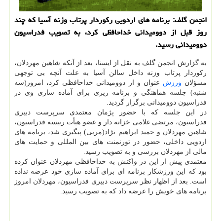
انجمن گلف: برنامه های اردویی ركوردار پرتاب وزنه آسیا كه چند
روز قبل از دوومیدانی خداحافظی كرد، به تصویب فدراسیون
دوومیدانی رسید.
به گزارش انجمن گلف به نقل از ایسنا، بعد از آنكه شاهین مهردلان،
ركوردار پرتاب وزنه داخل سالن آسیا به علت آنچه بی توجهی
مسؤلان
ورزش
عنوان و از دوومیدانی خداحافظی كرد، امروز(سه
شنبه) جلسه هماهنگی و برنامه ریزی برای آماده سازی وی در
فدراسیون دوومیدانی برگزار گردید.
در این جلسه كه با حضور پژمان معتمدی سرپرست دبیری
فدراسیون، مرتضی غلامی خزانه دار و عضو هیأت رییسه فدراسیون،
شاهین مهردلان و حمید ابراهیم نژاد(مربی) پیگیری شد، برنامه های
اردویی داخلی، حضور در تورنمنت های بین المللی و حمایت های
مالی از مهردلان بررسی و به تصویب رسید.
معتمدی پیش از این در واكنش به خداحافظی مهردلان عنوان كرده
بود كه این ورزشكار برنامه ای برای آماده سازی خود عرضه نداده
است. بعد از اظهار نظر سرپرست دبیری فدراسیون، مهردلان امروز
برنامه های خویش را عرضه داد كه به تصویب رسید.