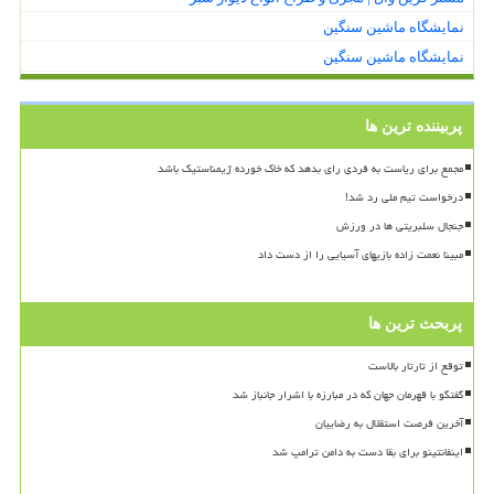
نمایشگاه ماشین سنگین
نمایشگاه ماشین سنگین
پربیننده ترین ها
مجمع برای ریاست به فردی رای بدهد که خاک خورده ژیمناستیک باشد
درخواست تیم ملی رد شد!
جنجال سلبریتی ها در ورزش
مبینا نعمت زاده بازیهای آسیایی را از دست داد
پربحث ترین ها
توقع از تارتار بالاست
گفتگو با قهرمان جهان که در مبارزه با اشرار جانباز شد
آخرین فرصت استقلال به رضاییان
اینفانتینو برای بقا دست به دامن ترامپ شد