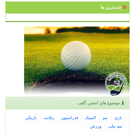
جدیدترین ها
موضوع های انجمن گلف
بازی
تیم
المپیك
فدراسیون
رقابت
بازیكن
تیم ملی
ورزش