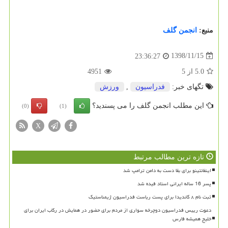
منبع:
انجمن گلف
1398/11/15
23:36:27
5.0
از
5
4951
تگهای خبر:
فدراسیون
,
ورزش
این مطلب انجمن گلف را می پسندید؟
(0)
(1)
X
تازه ترین مطالب مرتبط
اینفانتینو برای بقا دست به دامن ترامپ شد
پسر 16 ساله ایرانی استاد فیده شد
ثبت نام ۸ کاندیدا برای پست ریاست فدراسیون ژیمناستیک
دعوت رییس فدراسیون دوچرخه سواری از مردم برای حضور در همایش در رکاب ایران برای
خلیج همیشه فارس