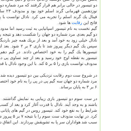
دو تنیسور در حالی برابر هم قرار گرفتند كه مرد شماره دو 
نوزدهمین قهرم
فاتح این
رقابت
ها شود.
گیم نخست به نام تنیسور اسپانیایی به ثبت رسید اما مدو
نادال خیلی زود به خود آمد و بعد از بریك همه چیز باردی
سپس یك گیم دیگر پیروز شد تا با
تنیسورها یك گیم را به خود اختصاص دادند. در گیم دهم 
تنیسور به نقطه اوج خود رسید و بعد از چند تساوی پی در
مدودف توانست بازی را ۵ بر ۵ كند. با این وجود نادال با قدرت به كار خود ادمه داد و دو گیم بعدی را پیروز شد تا برنده ست اول شود.
در شروع ست دوم رقابت نزدیكی بین دو تنیسور دیده شد ام
مرد شماره دو جهان سه گیم پی در پی را به نام خود اختصا
۶ بر ۳ به پایان برساند.
در ست سوم دو تنیسور بازی زیبایی به نمایش گذاشتند. 
باشند و به وجد آیند. نادال با قدرت آغاز كرد و بعد ا
شرایط را به نفع خود كند. تنیسور روس در گیم های پایانی 
كرد. در نها
سبب شد هواداران سر پا به تشویقش بپردازند. این اتفاق در 