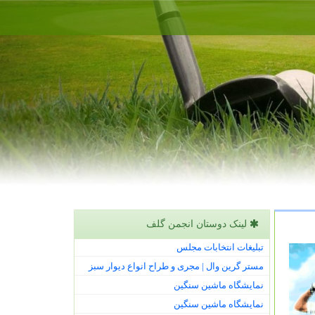
لینک دوستان انجمن گلف
تبلیغات انتخابات مجلس
مستر گرین وال | مجری و طراح انواع دیوار سبز
نمایشگاه ماشین سنگین
نمایشگاه ماشین سنگین