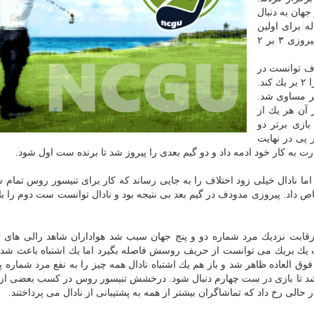
جهان به دنبال
انی گرند اسلم خود بود و مدودف ۲۳ ساله برای اولین
فینال یك گرند اسلم را تجربه می كرد. نادال توانست با پیروزی ۳ بر ۲
دف توانست در
دو گیم بعدی مرد شماره دو جهان را شكست دهد و نتیجه را ۲ بر یك كند.
گر مساوی شد.
زی ۳ بر ۲ شود. بعد از آن هر یك از
بازی برتر دو
 پی در نهایت
ا نادال خیلی زود اختلاف را به جایی رساند كه كار برای تنیسور روس تمام ش
ص داد. پیروزی مدودف در گیم بعد بی نتیجه بود و نادال توانست ست دوم را با
رقابت نزدیك مرد شماره دو و پنج جهان سبب شد هواداران شاهد رالی های ت
ز كسب یك بریك می توانست از حریف روسش فاصله بگیرد اما یك اشتباه باعث ش
فوق العاده ظاهر شد و باز هم یك اشتباه نادال همه چیز را به نفع مرد شماره پ
یت مدودف ست سوم را با نتیجه ۷ بر ۵ پیروز شد تا بازی در ست چهارم دنبال شود. درخشش تنیسور روس در كسب بعضی ا
حالی رخ داد كه تماشاگران بیشتر از همه به پشتیبانی از نادال می پرداختند.