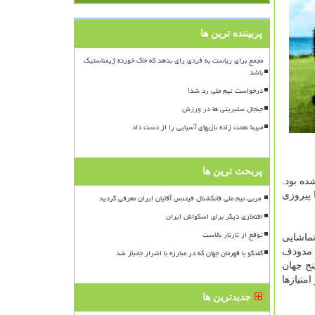
پربیننده ترین ها
مجمع برای ریاست به فردی رای بدهد که خاک خورده ژیمناستیک
باشد
درخواست تیم ملی رد شد!
جنجال سلبریتی ها در ورزش
مبینا نعمت زاده بازیهای آسیایی را از دست داد
پربحث ترین ها
ده بود.
 پیروزی
افتخاری دیگر برای اسکواش ایران
توقع از تارتار بالاست
ماشایی
د مدودف
گفتگو با قهرمان جهان که در مبارزه با اشرار جانباز شد
نج جهان
ز امتیازها
جدیدترین ها