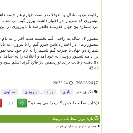
رقابت نزدیك نادال و مدودف در ست چهارم هم ادامه داشت.
مرد شماره پنج جهان قدرتمند ظاهر شد تا با پیروزی در این گیم نتیجه را ۶ بر ۴ كند و قهرمان 
تنیسور ۲۳ ساله به راحتی گیم نخست ست آخر را به ن
۵۱ دقیقه رقابت برای نوزدهمین بار فاتح گرند اسلم شود و در یك قدمی راجر فدرر (۲۰ قهرمانی) قرار بگیرد.
43 43
1398/06/24
20:32:24
تگهای خبر:
بازی
,
برند
,
پیروزی
,
تساوی
این مطلب انجمن گلف را می پسندید؟
(1)
تازه ترین مطالب مرتبط
افتخاری دیگر برای اسکواش ایران