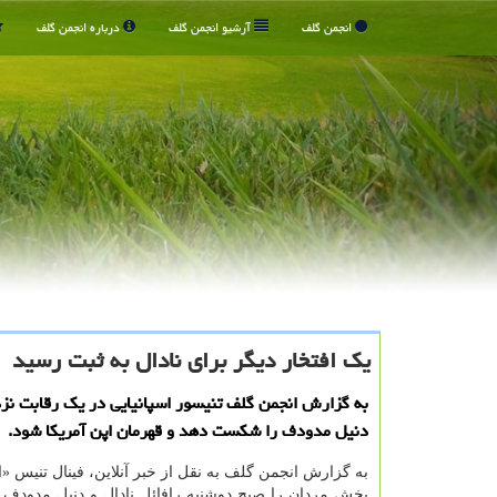
انجمن گلف
آرشیو انجمن گلف
درباره انجمن گلف
یك افتخار دیگر برای نادال به ثبت رسید
به گزارش انجمن گلف تنیسور اسپانیایی در یك رقابت ن
دنیل مدودف را شكست دهد و قهرمان اپن آمریكا شود.
به گزارش انجمن گلف به نقل از خبر آنلاین، فینال تنیس «ا
بخش مردان را صبح دوشنبه رافائل نادال و دنیل مدودف ب