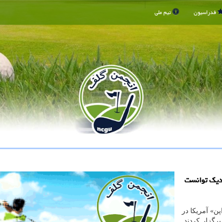
فدراسیون
تیم ملی
زدیك توانست
پن» آمریكا در
رگزار كردند.