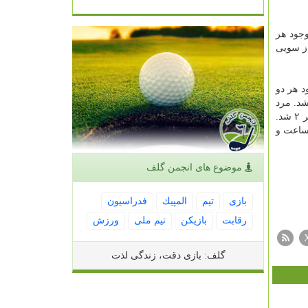
وجود هر
اه كرد و از سویی
ود هر دو
مانی ادامه داشت كه بازی ۳ بر ۲ به نفع نادال شد. مرد
شماره دو جهان با قدرت گیم ششم را به نام خود ثبت نمود. او سپس تمام توان خویش را برابر مدودف بی انگیزه به كار برد و نتیجه ۵ بر ۲ شد.
روسی به خود آمد و اختلاف را به حداقل رساند. در نهایت گیم دهم به نام نادال به ثبت رسید تا تنیسور اسپانیایی بعد از ۴ ساعت و
موضوع های انجمن گلف
بازی
تیم
المپیك
فدراسیون
رقابت
بازیكن
تیم ملی
ورزش
گلف: بازی دقت، زندگی لذت