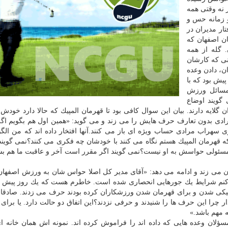
نه وقتی همه
 زمانه حس و
ار مدیران در
ان اصفهان كه
 گله از همه
نی كه كارشان
، دادن وعده
یش بود كه با
مسائل ورزش
 گویند اوضاع
ایه دارند. بیان این سوال كافی بود تا قهرمان المپیك كه حالا دارد خودش 
رادی بدون تعارف حرف هایش را می زند و می گوید: «همین اول هم بگویم اگ
سهراب مرادی حساب ویژه ای باز می كنند.آنها افتخار داده اند كه من الگ
قهرمان المپیك هستم نگاه می كنند با خودشان چه فكری می كنند؟نمی گویند
ئولی حواسش به او نیست؟نمی گویند اگر مقرر است آخر و عاقبت ما هم بش
می زند و ادامه می دهد: «آقای مدیر كل اصلا حواس شان به ورزش اصفهان
 كنم شرایط یك جورهایی انحصاری شده است. خاطرم هست كه یك روز پیش اس
لمپیكی شدن و برای قهرمان شدن ورزشكاران كرده بودند حرف می زدند. صادقان
 چرا این حرف ها را شنیدند و حرفی نزدند؟این اتفاق دو حالت دارد. یا برای
 مهم باشد.»
مسؤلان وعده هایی كه داده اند را فراموش كرده اند. نمونه اش همان خانه ا