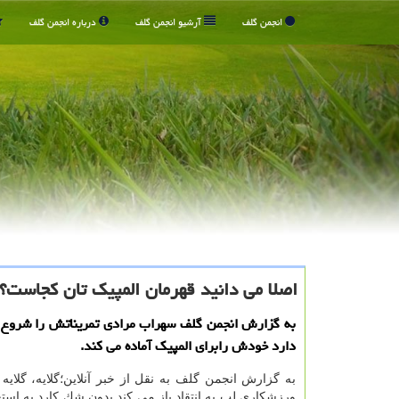
انجمن گلف
آرشیو انجمن گلف
درباره انجمن گلف
اصلا می دانید قهرمان المپیك تان كجاست؟
به گزارش انجمن گلف سهراب مرادی تمریناتش را شروع 
دارد خودش رابرای المپیك آماده می كند.
به گزارش انجمن گلف به نقل از خبر آنلاین؛گلایه، گلای
ورزشكاری لب به انتقاد باز می كند بدون شك كارد به اس