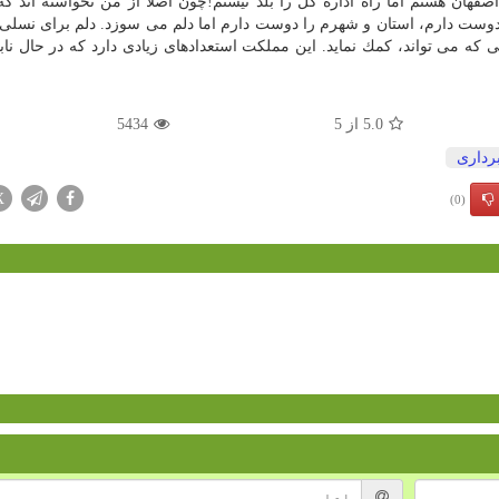
هان هستم اما راه اداره كل را بلد نیستم!چون اصلا از من نخواسته اند كه 
ا دوست دارم، استان و شهرم را دوست دارم اما دلم می سوزد. دلم برای نسل
 كه می تواند، كمك نماید. این مملكت استعدادهای زیادی دارد كه در حال نا
5.0
از
5
5434
رداری
X
(0)