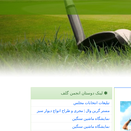
لینک دوستان انجمن گلف
تبلیغات انتخابات مجلس
مستر گرین وال | مجری و طراح انواع دیوار سبز
نمایشگاه ماشین سنگین
نمایشگاه ماشین سنگین