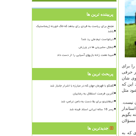
پربیننده ترین ها
مجمع برای ریاست به فردی رای بدهد که خاک خورده ژیمناستیک
باشد
درخواست تیم ملی رد شد!
جنجال سلبریتی ها در ورزش
مبینا نعمت زاده بازیهای آسیایی را از دست داد
را برای
ر حرفی
پربحث ترین ها
وی شان
 این كه
گفتگو با قهرمان جهان که در مبارزه با اشرار جانباز شد
ود مثل
آخرین فرصت استقلال به رضاییان
اینفانتینو برای بقا دست به دامن ترامپ شد
 نیست.
تاندار
پسر 16 ساله ایرانی استاد فیده شد
ه بگویم
 مسؤلان
جدیدترین ها
ی كه به