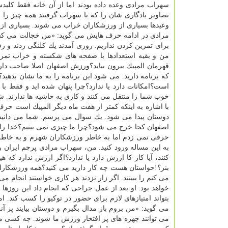
سهراب مرادی وعده داده بودند اما از آن خانه فقط كلید
تصاویر یادگاری شان را كه با سهراب گرفتند همه چیز را
وعیدها بسیاری از ورزشكاران خراب می شوند. بسیاری از آن
مرادی در ادامه حرف هایش می گوید: «من خجالت می كش
برای تمرین كردن نداریم. روزی آمدند یك كلنگی زدند و رف
من و بقیه استعدادها با صفحه های شكسته و خراب تمرین 
قهرمان المپیك بیرون بیاید؟ورزش اصفهان اصلا صاحب دارد؟
كه برنامه دارید. می شود این برنامه را به ما نشان بد
است؟امكانات دارد یا ندارد؟چرا پنهان شده اید و فقط 
خوب شما را منتقل می كنند و كاری به حاشیه ها ندارند. ش
با اشاره به اینكه كمتر از هفت ماه دیگر المپیك است حر
دوستان پیدا می شود. یك سوال می پرسم. شما می دان
اصفهان كجا خرج می شود؟چرا ما چیزی نمی بینیم؟خدا را 
حرفی نمی زدم اما به خاطر ورزشكاران شهرم و به خاطر 
به این مساله ورود كنید. من، سهراب مرادی پرچم ایران را
كنند، آیا كار كا ارزش دارد یا ندارد؟اگر ارزش ندارد كه
بنر؟!حواستان هست چه كار دارید می كنید؟همه ورزشكاران 
می كنم را ببینند. اگر زار نزدند هر كاری خواستند انجام
خواهد بود. او بعد از عمل جراحی كه انجام داد این روزه
بتواند امتیازهای لازم برای حضور در توكیو را كسب كند. 
می گوید: «من بروم باز مدال بگیرم و دوستان بیایند پز آن
می توانند چهره های پر افتخار ورزش ما شوند. چه كسی می