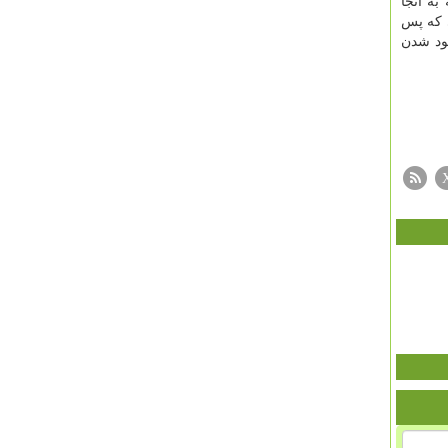
به آنجا
ی كه پس
بود شدن