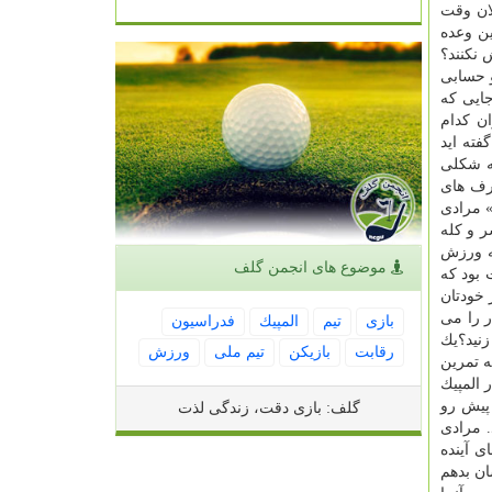
لان وقت
ین وعده
 نكنند؟
 حسابی
جایی كه
ان كدام
فته اید
چه شكلی
رف های
» مرادی
ر و كله
ه ورزش
موضوع های انجمن گلف
 بود كه
خودتان
ر را می
بازی
تیم
المپیك
فدراسیون
زنید؟یك
رقابت
بازیكن
تیم ملی
ورزش
ه تمرین
 المپیك
 پیش رو
گلف: بازی دقت، زندگی لذت
. مرادی
ی آینده
ان بدهم