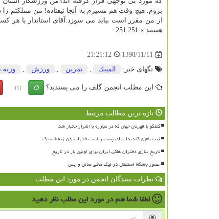
كه مورد بی توجهی قرار گرفته اند؟من ورزشكار استان اصف
بروم. هیچ وقت هم مسیرم به آنجا نیفتاده! من مملكتم ر
از من مقرر است بیاید می سوزد.آقای استاندار یا هر كسی
هستند.» 251 251
1398/11/11
21:21:12
تگهای خبر:
المپیك
,
تمرین
,
ورزش
,
وزنه ب
این مطلب انجمن گلف را می پسندید؟
(1)
تازه ترین مطالب مرتبط
گفتگو با قهرمان جهان که در مبارزه با اشرار جانباز شد
ثبت نام ۸ کاندیدا برای پست ریاست فدراسیون ژیمناستیک
تاریخ سازی دختران هاکی ایران برای اولین بار در تاریخ
حضور باشگاه استقلال در لیگ هاکی سالن و چمن
نظرات بینندگان انجمن در مورد این مطلب
لطفا شما هم
در مورد این مطلب
نظر دهید