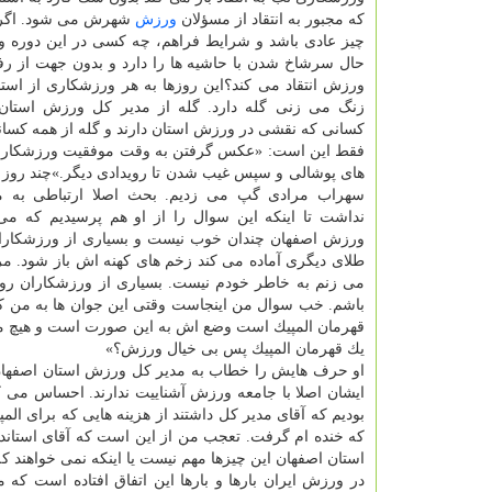
كه مجبور به انتقاد از مسؤلان
ورزش
شهرش می شود. اگر 
چیز عادی باشد و شرایط فراهم، چه كسی در این دوره و
حال سرشاخ شدن با حاشیه ها را دارد و بدون جهت از رفت
ورزش انتقاد می كند؟این روزها به هر ورزشكاری از است
زنگ می زنی گله دارد. گله از مدیر كل ورزش استان.
كسانی كه نقشی در ورزش استان دارند و گله از همه كسا
فقط این است: «عكس گرفتن به وقت موفقیت ورزشكاران
های پوشالی و سپس غیب شدن تا رویدادی دیگر.»چند روز پ
سهراب مرادی گپ می زدیم. بحث اصلا ارتباطی به 
نداشت تا اینكه این سوال را از او هم پرسیدیم كه می
ورزش اصفهان چندان خوب نیست و بسیاری از ورزشكاران گل
طلای دیگری آماده می كند زخم های كهنه اش باز شود. م
می زنم به خاطر خودم نیست. بسیاری از ورزشكاران روی 
باشم. خب سوال من اینجاست وقتی این جوان ها به من كه 
قهرمان المپیك است وضع اش به این صورت است و هیچ مس
یك قهرمان المپیك پس بی خیال ورزش؟»
او حرف هایش را خطاب به مدیر كل ورزش استان اصفهان 
ایشان اصلا با جامعه ورزش آشناییت ندارند. احساس می
بودیم كه آقای مدیر كل داشتند از هزینه هایی كه برای ا
كه خنده ام گرفت. تعجب من از این است كه آقای استاندار
استان اصفهان این چیزها مهم نیست یا اینكه نمی خواهند كه
در ورزش ایران بارها و بارها این اتفاق افتاده است كه 