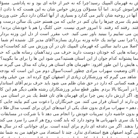
ش به قهرمان المپیك رسید!چرا كه نه خبر از خانه ای بود و نه پاداشی. مسؤ
 فراموش كردند. اما آیا مسؤلان ورزش حواس شان به این هست كه با دادن ا
ها در روحیه شان تأثیر می گذارد و بسیاری از آنها امكان دارد دیگر حتی ورزش
م یك سری چیزها را بیان كنم. در جایی كه من هستم حتی یك سالن درست و
تند. رفتند كه رفتند. تا امروز خبری نیست. حتی كلنگ را هم با خودشان بردند!
می نماییم را ببینید باور نمی كنید. خب مقرر است از دل این وزنه بردار
چرا نمی توانند یك خانه وزنه برداری بسازند؟آقای مدیر كل. شنیده ام شما گ
هید؟اصلا می دانید سالنی كه قهرمان المپیك تان در آن ورزش می كند كجاست؟
با رسانه هایی كه خودتان دوست دارید حرف می زنید؟همان رسانه هایی كه ح
ما پشتوانه كدام جوان از این استان هستید؟می شود این ها را برای ما بگویید؟
ف هایش را این طور افزود: «قهرمان های استان هر زمان كه مدال می گیرند س
ید الان وضعیت سهراب مرادی چطور است؟سوال دوم من این است كه بودج
شاهد می گیرم كه ورزشكاران زیادی از اصفهان كوچ كرده اند. من خیلی وقت
همه كسانی كه دارد در حق شان ظلم می شود باید حرف بزنم.آقای استاندار 
 در آمریكا بالا بردم. بطور قطع سایر ورزشكاران رشته هاهی دیگر هم این كا
 هیچ، اگر ارزش دارد پس چرا برای قهرمان های تان فقط یك بنر در استان می 
دارند از استان فرار می كنند. من خبرنگاران را دعوت می كنم بیایند جایی ك
 می دهم.» سهراب مرادی بدون شك یكی از امیدهای ایران برای كسب مدال طلا در
ا و بدون حاشیه دارد تمرینات خودش را انجام می دهد تا با شركت در مسابقات
اما یك سری نامهربانی ها وجود دارد كه باید گفت روح هر آدمی را سرد می كند
را بدهند. اگر من دغدغه ای دارم برای آینده است. برای جوانانی كه در سال ها
 گوید اصفهان هیچ استعدادی ندارد. چند تا استعداد می خواهید من به شما نش