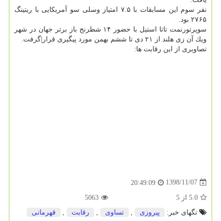
نفر سوم این مسابقات با ۷.۵ امتیاز وسلی سو آمریكایی با ریتینگ
۲۷۶۵ بود.
سوپرتورنمت تاتا استیل با حضور ۱۴ شطرنج باز برتر جهان در شهر
ویك آن زی هلند از ۲۱ دی تا ششم بهمن مورد پیگیری قرار|گرفت.
تصاویری از این رقابت ها:
1398/11/07
20:49:09
5.0
از
5
5063
تگهای خبر:
پیروزی
,
تساوی
,
رقابت
,
قهرمانی