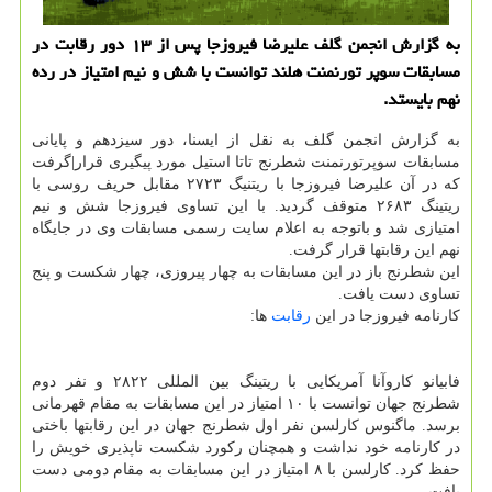
به گزارش انجمن گلف علیرضا فیروزجا پس از ۱۳ دور رقابت در
مسابقات سوپر تورنمنت هلند توانست با شش و نیم امتیاز در رده
نهم بایستد.
به گزارش انجمن گلف به نقل از ایسنا، دور سیزدهم و پایانی
مسابقات سوپرتورنمنت شطرنج تاتا استیل مورد پیگیری قرار|گرفت
كه در آن علیرضا فیروزجا با ریتنیگ ۲۷۲۳ مقابل حریف روسی با
ریتینگ ۲۶۸۳ متوقف گردید. با این تساوی فیروزجا شش و نیم
امتیازی شد و باتوجه به اعلام سایت رسمی مسابقات وی در جایگاه
نهم این رقابتها قرار گرفت.
این شطرنج باز در این مسابقات به چهار پیروزی، چهار شكست و پنج
تساوی دست یافت.
كارنامه فیروزجا در این
رقابت
ها:
فابیانو كاروآنا آمریكایی با ریتینگ بین المللی ۲۸۲۲ و نفر دوم
شطرنج جهان توانست با ۱۰ امتیاز در این مسابقات به مقام قهرمانی
برسد. ماگنوس كارلسن نفر اول شطرنج جهان در این رقابتها باختی
در كارنامه خود نداشت و همچنان ركورد شكست ناپذیری خویش را
حفظ كرد. كارلسن با ۸ امتیاز در این مسابقات به مقام دومی دست
یافت.