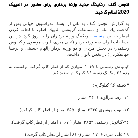
انجمن گلف: رنكینگ جدید وزنه برداری برای حضور در المپیك
2020 اعلام گردید.
به گزارش انجمن گلف به نقل از ایسنا، فدراسیون جهانی پس از
گذشت یك ماه از مسابقات گزینشی المپیك قطر، با لحاظ كردن
امتیازات این
مسابقه
، رنكینگ وزنه برداران را به روز كرد. در این
مسابقات ایران سه وزنه بردار (علی میری، ایوب موسوی و كیانوش
رستمی) در بخش مردان و دو وزنه بردار (الهام حسینی و پریسا
جهانفكریان) در بخش بانوان داشت.
كیانو ش رستمی با ۱۰۶۷ امتیازی كه از قطر كاپ گرفت توانست به
رده ۲۶ رنكینگ دسته ۹۶ كیلوگرم صعود كند.
* دسته ۹۶ كیلوگرم:
۱۱- رضا بیرالوند ۳۴۰۱ امتیاز
۱۳-ایوب موسوی ۳۳۳۵ امتیاز (۶۵۵ امتیاز از قطر كاپ گرفت).
۲۶-كیانوش رستمی ۲۸۵۲ امتیاز ( ۱۰۶۷ امتیاز از قطر كاپ گرفت).
۲۹-علی میری ۲۷۰۶ امتیاز (۸۱۰ امتیاز از قطر كاپ گرفت).