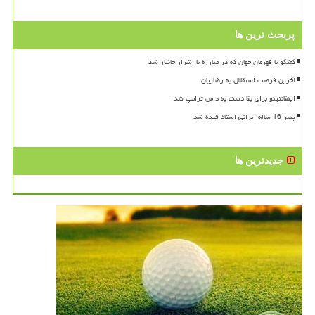
پربحث ترین ها
گفتگو با قهرمان جهان که در مبارزه با اشرار جانباز شد
آخرین فرصت استقلال به رضاییان
اینفانتینو برای بقا دست به دامن ترامپ شد
پسر 16 ساله ایرانی استاد فیده شد
جدیدترین ها