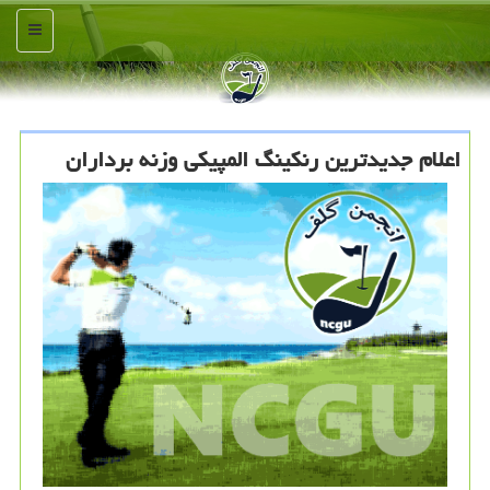
منو
اعلام جدیدترین رنكینگ المپیكی وزنه برداران