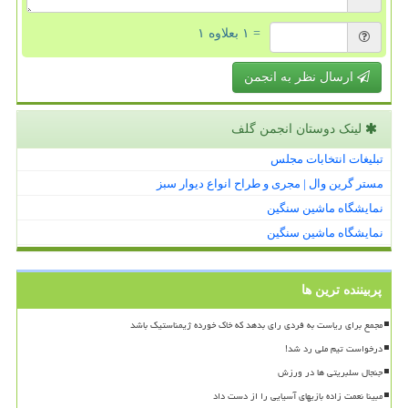
= ۱ بعلاوه ۱
ارسال نظر به انجمن
لینک دوستان انجمن گلف
تبلیغات انتخابات مجلس
مستر گرین وال | مجری و طراح انواع دیوار سبز
نمایشگاه ماشین سنگین
نمایشگاه ماشین سنگین
پربیننده ترین ها
مجمع برای ریاست به فردی رای بدهد که خاک خورده ژیمناستیک باشد
درخواست تیم ملی رد شد!
جنجال سلبریتی ها در ورزش
مبینا نعمت زاده بازیهای آسیایی را از دست داد