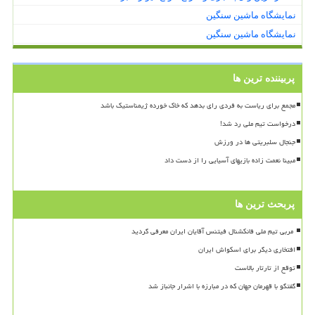
نمایشگاه ماشین سنگین
نمایشگاه ماشین سنگین
پربیننده ترین ها
مجمع برای ریاست به فردی رای بدهد که خاک خورده ژیمناستیک باشد
درخواست تیم ملی رد شد!
جنجال سلبریتی ها در ورزش
مبینا نعمت زاده بازیهای آسیایی را از دست داد
پربحث ترین ها
افتخاری دیگر برای اسکواش ایران
توقع از تارتار بالاست
گفتگو با قهرمان جهان که در مبارزه با اشرار جانباز شد