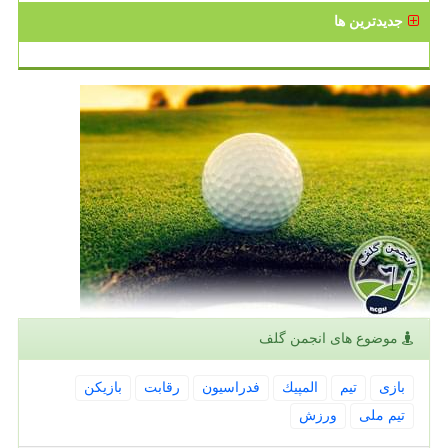
جدیدترین ها
موضوع های انجمن گلف
بازی
تیم
المپیك
فدراسیون
رقابت
بازیكن
تیم ملی
ورزش