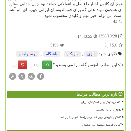
همچنان كانون اخبار داغ نقل و انتقالاتی خواهد بود چون جدایی ستاره
ای همچون مهند علی كه برای فوتبالدوستان ایرانی چهره ای نام آشنا
است می تواند خبر مهم و كلیدی محسوب شود.
43 43
1398/10/28
14:48:55
5.0
از
5
5193
تگهای خبر:
بازی
,
بازیكن
,
باشگاه
,
پرسپولیس
این مطلب انجمن گلف را می پسندید؟
(0)
(1)
X
تازه ترین مطالب مرتبط
افتخاری دیگر برای اسکواش ایران
توقع از تارتار بالاست
گفتگو با قهرمان جهان که در مبارزه با اشرار جانباز شد
آخرین فرصت استقلال به رضاییان