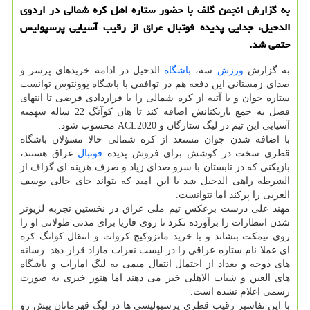
به گزارش انجمن گلف با حضور ستاره اهل كره شمالی در اردوی
الدحیل، جدایی پدیده فوتبال عراق از رقیب آسیایی پرسپولیس
حتمی شد.
به گزارش
ورزش
سه،
باشگاه
الدحیل در ادامه خریدهای پرسر و
صدای زمستانی این دفعه هم در توافقی با باشگاه یوونتوس توانست
ستاره جوان و با آتیه از كره شمالی را با قراردادی قرضی تا انتهای
فصل به جمع بازیكنانش اضافه كند تا هان كوآنگ 22 ساله سهمیه
آسیایی این تیم در لیگ ستارگان و ACL2020 محسوب شود.
با اضافه شدن جوان مستعد از كره شمالی حالا مسؤلان باشگاه
قطری سخت در كوشش برای فروش پدیده
فوتبال
عراق هستند،
بازیكنی كه در تابستان با سرو صدای زیاد و صرف هزینه ای گزاف از
الشرطه راهی الدحیل شد با این امید كه بتواند جای خالی یوسف
العربی را پركند اما نتوانست.
مهند علی درست برعكس تیم ملی عراق در نخستین تجربه لژیونر
شدن انتظارات را برآورده نكرد تا روی فاریا برای مدتی طولانی او را
روی نیمكت بنشاند و با خرید مانزوكیچ كروات و انتقال كوانگ كره
ای عملا نام ستاره عراقی را در لیست نفرات مازاد قرار دهد. رسانه
های دوحه و بغداد از احتمال انتقال میمی به لیگ امارات و باشگاه
های العین و شباب الاهلی خبر می دهند اما هنوز خبری به صورت
رسمی اعلام نشده است.
با این تفاسیر رقیب قطری پرسپولیسی ها در لیگ قهرمانان پیش رو