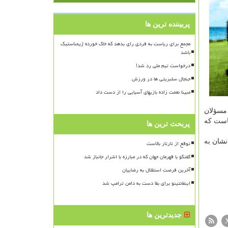
پربیننده ترین ها
مجمع برای ریاست به فردی رای بدهد که خاک خورده ژیمناستیک
باشد
درخواست تیم ملی رد شد!
جنجال سلبریتی ها در ورزش
مبینا نعمت زاده بازیهای آسیایی را از دست داد
 مسؤلان
جاست كه
پربحث ترین ها
نشان به
توقع از تارتار بالاست
گفتگو با قهرمان جهان که در مبارزه با اشرار جانباز شد
آخرین فرصت استقلال به رضاییان
اینفانتینو برای بقا دست به دامن ترامپ شد
جدیدترین ها