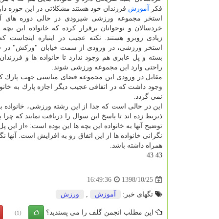
فكر
آموزش
فرزندان خود هستند مشكلاتی در این حوزه دارن
استخر مجموعه ورزشی شیرودی در حالی دوره های آ
خردسالان و نوجوانان برقرار كرده كه خانواده این بچه 
زیادی روبرو هستند. نكته عجیب در اینباره اینجاست ك
استخر ورزشی، در ورودی از سمت خیابان "وركش" در خیا
بسته و پل عابری هم وجود ندارد تا خانواده ها و فرزندان آن
راحتی وارد این مجموعه ورزشی شوند.
مقابل در ورودی این مجموعه فضای مناسبی جهت پارك كر
وجود داشت كه در اتفاقی عجیب دیگر اجازه پارك به خانواد
نمی گردد.
این در حالی است كه جدا از این رشته ورزشی، خانواده ب
ذیربط زده اند تا پاسخ این سوال را دریافت نمایند كه 
توضیح آنها به خانواده این بچه ها این بوده است: «از این 
نگرانی خانواده ها از این اتفاق رو به افزایش است. آنها 
همراه داشته باشد.
43 43
1398/10/25
16:49:36
تگهای خبر:
آموزش
,
ورزش
این مطلب انجمن گلف را می پسندید؟
(1)