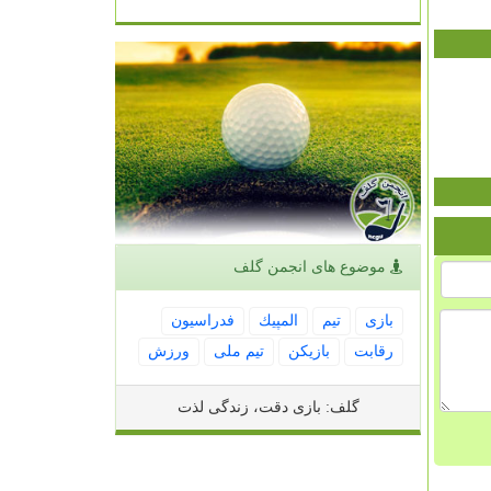
موضوع های انجمن گلف
بازی
تیم
المپیك
فدراسیون
رقابت
بازیكن
تیم ملی
ورزش
گلف: بازی دقت، زندگی لذت