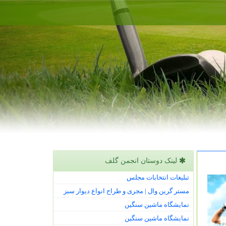
لینک دوستان انجمن گلف
تبلیغات انتخابات مجلس
مستر گرین وال | مجری و طراح انواع دیوار سبز
نمایشگاه ماشین سنگین
نمایشگاه ماشین سنگین