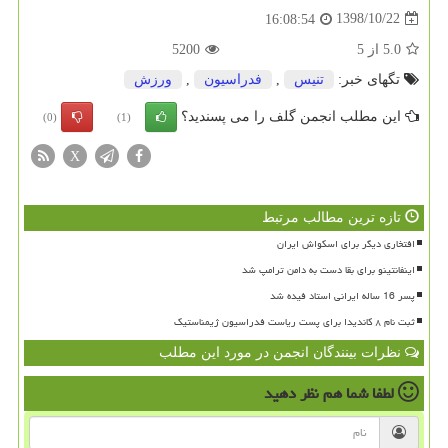
1398/10/22
16:08:54
5.0
از
5
5200
تگهای خبر:
تنیس
,
فدراسیون
,
ورزش
این مطلب انجمن گلف را می پسندید؟
(0)
(1)
X
تازه ترین مطالب مرتبط
افتخاری دیگر برای اسکواش ایران
اینفانتینو برای بقا دست به دامن ترامپ شد
پسر 16 ساله ایرانی استاد فیده شد
ثبت نام ۸ کاندیدا برای پست ریاست فدراسیون ژیمناستیک
نظرات بینندگان انجمن در مورد این مطلب
لطفا شما هم
نظر دهید