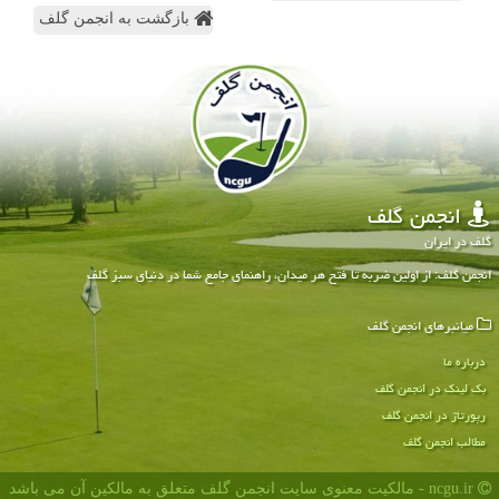
بازگشت به انجمن گلف
انجمن گلف
گلف در ایران
انجمن گلف: از اولین ضربه تا فتح هر میدان، راهنمای جامع شما در دنیای سبز گلف
میانبرهای انجمن گلف
درباره ما
بک لینک در انجمن گلف
رپورتاژ در انجمن گلف
مطالب انجمن گلف
ncgu.ir - مالکیت معنوی سایت انجمن گلف متعلق به مالکین آن می باشد