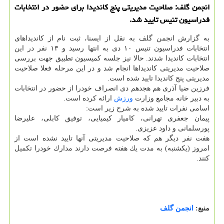
انجمن گلف: صلاحیت مدیریتی پنج كاندیدا برای حضور در انتخابات
فدراسیون تنیس تایید شد.
به گزارش انجمن گلف به نقل از ایسنا، ثبت نام از كاندیداهای
انتخابات فدراسیون تنیس ۱۰ دی به انتها رسید و ۱۳ نفر در این
انتخابات كاندیدا شدند. حالا نیز جلسه كمیسیون تطبیق جهت بررسی
صلاحیت مدیریتی كاندیداها انجام شد و در این مرحله فعلا صلاحیت
مدیریتی پنج كاندیدا تایید شده است.
فرزین ضیا آذری هم هجدهم دی انصراف خودرا از حضور در انتخابات
به دبیر خانه مجامع وزارت
ورزش
ارائه كرده است.
اسامی نفرات تایید شده به شرح زیر است:
پیمان جعفری تهرانی، كامیار كیمیایی، توفیق كابلی، علیرضا
پورسلمانی و داود عزیزی.
هفت نفر دیگر هم كه صلاحیت مدیریتی آنها تایید نشده است از
امروز (یكشنبه) به مدت یك هفته فرصت دارند مدارك خودرا تكمیل
كنند.
منبع:
انجمن گلف