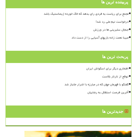
پربیننده ترین ها
مجمع برای ریاست به فردی رای بدهد که خاک خورده ژیمناستیک باشد
درخواست تیم ملی رد شد!
جنجال سلبریتی ها در ورزش
مبینا نعمت زاده بازیهای آسیایی را از دست داد
پربحث ترین ها
افتخاری دیگر برای اسکواش ایران
توقع از تارتار بالاست
گفتگو با قهرمان جهان که در مبارزه با اشرار جانباز شد
آخرین فرصت استقلال به رضاییان
جدیدترین ها