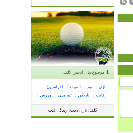
موضوع های انجمن گلف
بازی
تیم
المپیك
فدراسیون
رقابت
بازیكن
تیم ملی
ورزش
گلف: بازی دقت، زندگی لذت