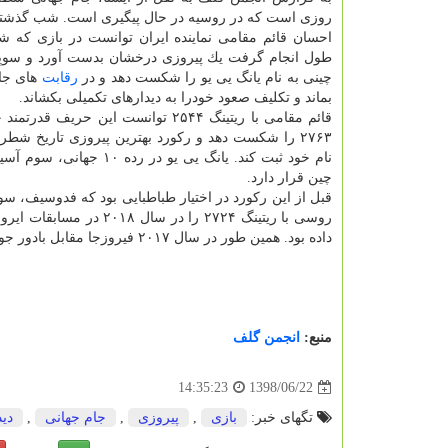
روزی است كه در روسیه در حال پیگیری است. شب گذشته 
احسان قائم مقامی نماینده ایران توانست در بازی كه
طول انجام گرفت یك پیروزی درخشان بدست آورد و سوپر
چینی به نام یانگ یی یو را شكست دهد و در
رقابت
های جام
بماند و تكلیف صعود خودرا به دیدارهای تكمیلی بكشاند.
قائم مقامی با ریتینگ ۲۵۴۴ توانست این حریف قد
۲۷۶۳ را شكست دهد و ركورد بهترین پیروزی تاریخ شطرن
نام خود ثبت كند. یانگ یی یو در رده ۰
چین قرار دارد.
قبل از این ركورد در اختیار طباطبایی بود كه فدوسیف، سو
روسی با ریتینگ ۲۷۲۴ را در سال ۰۱۸
داده بود. همین طور در سال ۲۰۱۷ فیروزجا مقابل بادور جوباوا با ریتینگ ۲۷۱۴ توانسته بود پیروز میدان شود و این ركورد را به نام خود ثبت كند.
منبع:
انجمن گلف
1398/06/22
14:35:23
تگهای خبر:
بازی
,
پیروزی
,
جام جهانی
,
دید