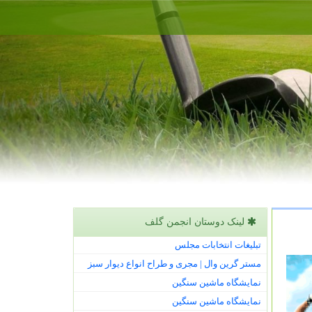
لینک دوستان انجمن گلف
تبلیغات انتخابات مجلس
مستر گرین وال | مجری و طراح انواع دیوار سبز
نمایشگاه ماشین سنگین
نمایشگاه ماشین سنگین