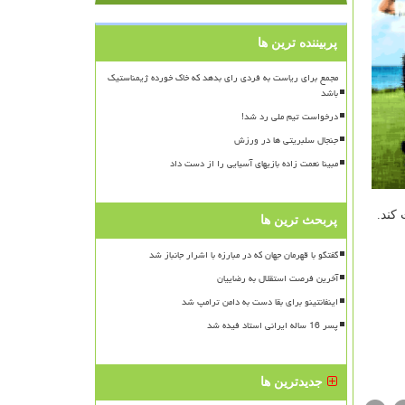
پربیننده ترین ها
مجمع برای ریاست به فردی رای بدهد که خاک خورده ژیمناستیک
باشد
درخواست تیم ملی رد شد!
جنجال سلبریتی ها در ورزش
مبینا نعمت زاده بازیهای آسیایی را از دست داد
پربحث ترین ها
گفتگو با قهرمان جهان که در مبارزه با اشرار جانباز شد
آخرین فرصت استقلال به رضاییان
اینفانتینو برای بقا دست به دامن ترامپ شد
پسر 16 ساله ایرانی استاد فیده شد
جدیدترین ها