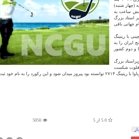
(چهار شنبه)
 شش ساعت به
 استاد بزرگ
 جهانی باقی
رتمند چینی با ریتینگ
ج ایران را به
۱ جهانی، سوم آسیا و دوم كشور
پراستاد بزرگ
۲ در مسابقات ایروفلوت شكست
5.0
از
5
5050
ار