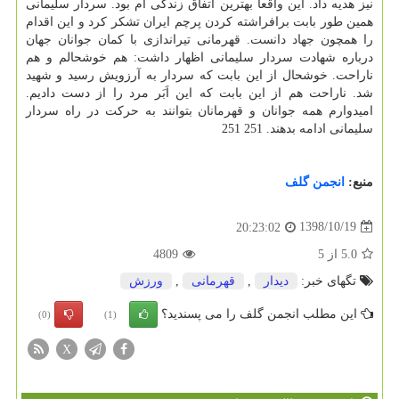
نیز هدیه داد. این واقعاً بهترین اتفاق زندگی ام بود. سردار سلیمانی
همین طور بابت برافراشته كردن پرچم ایران تشكر كرد و این اقدام
را همچون جهاد دانست. قهرمانی تیراندازی با كمان جوانان جهان
درباره شهادت سردار سلیمانی اظهار داشت: هم خوشحالم و هم
ناراحت. خوشحال از این بابت كه سردار به آرزویش رسید و شهید
شد. ناراحت هم از این بابت كه این اَبَر مرد را از دست دادیم.
امیدوارم همه جوانان و قهرمانان بتوانند به حركت در راه سردار
سلیمانی ادامه بدهند. 251 251
منبع:
انجمن گلف
1398/10/19
20:23:02
5.0
از
5
4809
تگهای خبر:
دیدار
,
قهرمانی
,
ورزش
این مطلب انجمن گلف را می پسندید؟
(0)
(1)
X