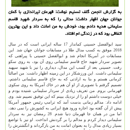
به گزارش انجمن گلف تسنیم نوشت: قهرمان تیراندازی با كمان
جوانان جهان اظهار داشت: مدالی را كه به سردار شهید قاسم
سلیمانی هدیه دادم بود، خودش به من امانت داد و این بهترین
اتفاقی بود كه در زندگی ام افتاد.
سید ابوالفضل حسینی كماندار 17 ساله ایرانی است كه در سال
2018 موفق به كسب مدال طلا در مسابقات جوانان جهان شد. این
مسابقات در آمریكا انجام شد و ابوالفضل حسینی با پیراهنی كه
تصویر سردار شهید حاج قاسم سلیمانی روی آن بود، به روی سكو
رفت. حسینی بعد از كسب این مدال، دیداری را نیز با شهید سپهبد
سلیمانی داشت. این ورزشكار در این زمینه اظهار داشت: من اصالتاً
كرمانی هستم و بنا به ارادتی كه به حاج قاسم سلیمانی داشتم،
تصمیم گرفتم با تصویری از او آن هم در خاك آمریكا به روی سكوی
قهرمانی بروم. من تعریف زیادی از سردار سلیمانی شنیده بودم و
خیلی دوست داشتم او را از نزدیك ببینم كه این توفیق نصیبم شد. وی
ادامه داد: مدالم زمانی بدست آمد كه ترامپ رئیس جمهور آمریكا
پیش از آن گفته بود اجازه ورود هیچ ایرانی به كشورش را نمی دهد،
اما من در همان جا قهرمان دنیا شدم. 28 رمضان نیز به سردار
سلیمانی دیدار كردم و مدالم را بر گردنش انداخت. او نیز با تواضع
بسیار زیادی مدال را به بعنوان امانت به من بازگرداند و انگشترش را