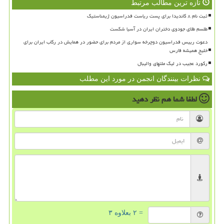
تازه ترین مطالب مرتبط
ثبت نام ۸ کاندیدا برای پست ریاست فدراسیون ژیمناستیک
طلسم طلای جودوی دختران ایران در آسیا شکست
دعوت رییس فدراسیون دوچرخه سواری از مردم برای حضور در همایش در رکاب ایران برای
خلیج همیشه فارس
رکورد عجیب در لیگ ملتهای والیبال
نظرات بینندگان انجمن در مورد این مطلب
لطفا شما هم
نظر دهید
= ۲ بعلاوه ۳