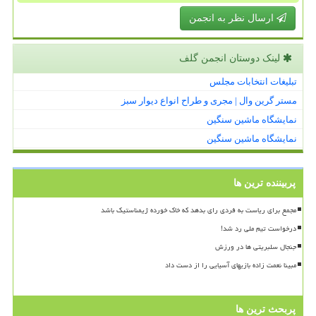
ارسال نظر به انجمن
لینک دوستان انجمن گلف
تبلیغات انتخابات مجلس
مستر گرین وال | مجری و طراح انواع دیوار سبز
نمایشگاه ماشین سنگین
نمایشگاه ماشین سنگین
پربیننده ترین ها
مجمع برای ریاست به فردی رای بدهد که خاک خورده ژیمناستیک باشد
درخواست تیم ملی رد شد!
جنجال سلبریتی ها در ورزش
مبینا نعمت زاده بازیهای آسیایی را از دست داد
پربحث ترین ها