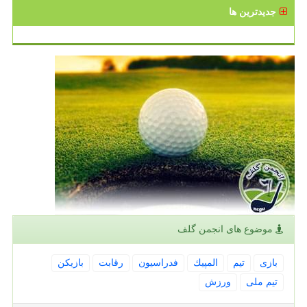
جدیدترین ها
موضوع های انجمن گلف
بازی
تیم
المپیك
فدراسیون
رقابت
بازیكن
تیم ملی
ورزش