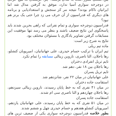
در دوچرخه سواری آسیا ندارد، موفق به گرفتن مدال شد اما
ایرانیان ناکام بودند؟ نتیجه مر کز سنجش و استعدادیابی و برنامه
های دیگری که فدراسیون از آن حرف می زد چرا حتی یک برنز هم
نبود؟
فدراسیون دوچرخه سواری و تمام نفراتی که راهی بحرین شدند باید
پاسخگوی این نتایج ضعیف باشند و بنظر می رسد تنها موفقیت این
مسابقات گرفتن تصاویر یادگاری با مسئولان مختلف بود.
نتایج به شرح زیر است:
ماده تیم ریلی
تیم ایران با ترکیب حسام حیدری، علی جهانبانیان، امیرپویان کنشلو،
رها باجلان، النا ناصری، ناروین زینالی
مسابقه
را تمام نکرد.
تایم تریل انفرادی دختران
رها باجلان بین ۱۸ نفر، دهم شد.
تایم تریل پسران
علی جهانبانیان در میان ۲۲ نفر، شانزدهم شد.
استقامت جاده دختران
در میان ۴۱ نفری که به خط پایان رسیدند، ناروین زینالی سیزدهم،
رها باجلان چهاردهم و النا ناصری سی ام شدند.
استقامت جاده پسران
در میان ۵۱ نفری که به خط پایان رسیدند، علی جهانبانیان یازدهم،
امیرپویان کنشلو هفدهم و حسام حیدری چهل و ششم شدند.
بطور خلاصه
فدراسیون دوچرخه سواری یکی از ضعیف ترین های