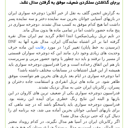
برجای گذاشتن عملکردی ضعیف، موفق به گرفتن مدال نشد.
به گزارش انجمن گلف به نقل از خبر آنلاین؛ دوچرخه سواری ایران
در بازیهای آسیایی جوانان بحرین سه نماینده دختر و سه نماینده پسر
داشت اما هیچ کدام موفق به کسب مدال نشدند. دوچرخه سواری در
پنج ماده حضور داشت اما در تمامی ماده ها بدون مدال ماند.
در تایم تریل ریلی(میکس) ابتدا اعلام گردید تیم ایران مدال نقره
گرفته اما بر اثر اشتباه نمایندگان ایران، مدال نقره آنها به DNF
(نرسیدن به خط پایان) تغییر کرد! در مورد
رقابت
این ماده حرف
وحدیث های زیادی وجود دارد مانند این که دوچرخه سواران قسمتی
از مسیر را نرفتند و باید دید چطور با وجود حضور مربی و سرپرست
باز هم این اتفاق رخداده است و چرا فدراسیون دوچرخه سواری باید
همیشه از این قبیل اشتباهات در مسابقات مختلف داشته باشد؟
اما دوچرخه سواری در ایام بعد بازی های بحرین هم نتوانست موفق
ظاهر شود. در ماده های تریل انفرادی و استقامت جاده دختران و
پسران، رکابزنان ایران حتی به مدال نزدیک نشدند.
فدراسیون دوچرخه سواری یکی از ضعیف ترین های کاروان در این
بازیها و البته این نتایج زنگ خطری برای آینده این رشته بود.
فدراسیون دوچرخه سواری باید پاسخگو باشد که در چند ماهی که
برای بازیهای آسیایی جوانان بحرین آماده می شد، چه برنامه ای را
دنبال کرد که حتی نزدیک مدال نشد؟
اگر رکابزنان ایران در آسیا هم مدال نگیرند، در کدام رویداد معتبر
بین المللی مقرر است به مدال برسند؟ چرا عربستان که هیچ حرفی