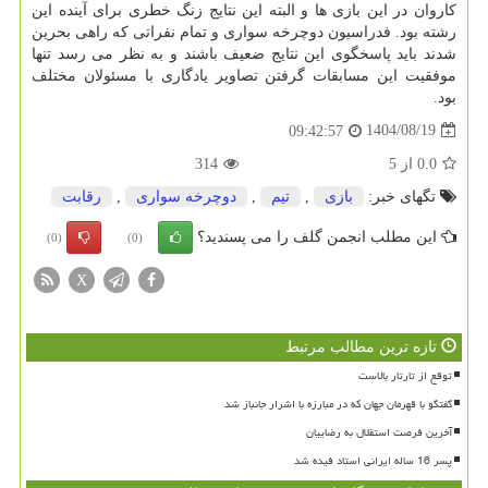
کاروان در این بازی ها و البته این نتایج زنگ خطری برای آینده این
رشته بود. فدراسیون دوچرخه سواری و تمام نفراتی که راهی بحرین
شدند باید پاسخگوی این نتایج ضعیف باشند و به نظر می رسد تنها
موفقیت این مسابقات گرفتن تصاویر یادگاری با مسئولان مختلف
بود.
1404/08/19
09:42:57
0.0
از
5
314
تگهای خبر:
بازی
,
تیم
,
دوچرخه سواری
,
رقابت
این مطلب انجمن گلف را می پسندید؟
(0)
(0)
X
تازه ترین مطالب مرتبط
توقع از تارتار بالاست
گفتگو با قهرمان جهان که در مبارزه با اشرار جانباز شد
آخرین فرصت استقلال به رضاییان
پسر 16 ساله ایرانی استاد فیده شد