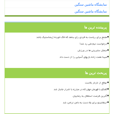
نمایشگاه ماشین سنگین
نمایشگاه ماشین سنگین
پربیننده ترین ها
مجمع برای ریاست به فردی رای بدهد که خاک خورده ژیمناستیک باشد
درخواست تیم ملی رد شد!
جنجال سلبریتی ها در ورزش
مبینا نعمت زاده بازیهای آسیایی را از دست داد
پربحث ترین ها
توقع از تارتار بالاست
گفتگو با قهرمان جهان که در مبارزه با اشرار جانباز شد
آخرین فرصت استقلال به رضاییان
اینفانتینو برای بقا دست به دامن ترامپ شد