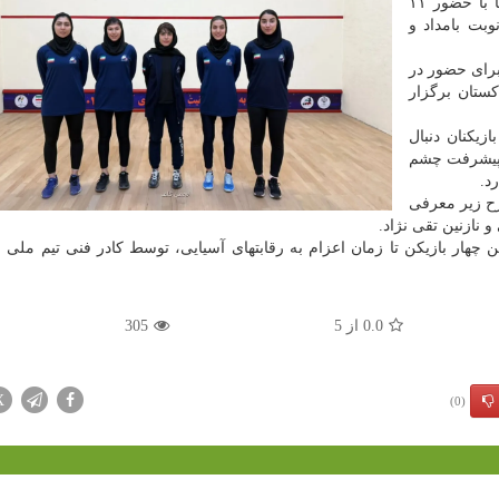
به گزارش انجمن گلف به نقل از خبر آنلاین؛ این رقابتها با حضور ۱۱
بت بامداد و
برای حضور در
کستان برگزار
زیکنان دنبال
ز پیشرفت چشم
د.
رح زیر معرفی
 نازنین تقی نژاد.
ن چهار بازیکن تا زمان اعزام به رقابتهای آسیایی، توسط کادر فنی تیم ملی
0.0
از
5
305
X
(0)