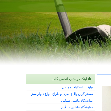
لینک دوستان انجمن گلف
تبلیغات انتخابات مجلس
مستر گرین وال | مجری و طراح انواع دیوار سبز
نمایشگاه ماشین سنگین
نمایشگاه ماشین سنگین