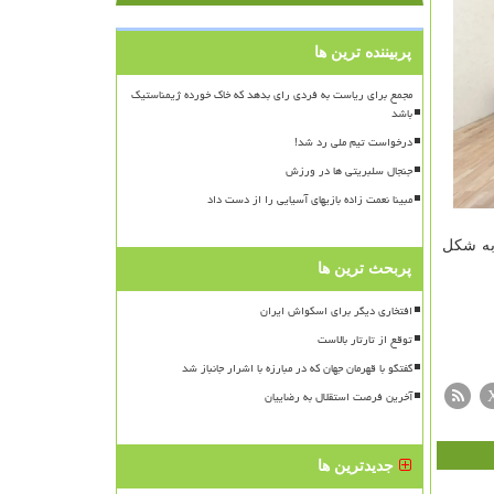
پربیننده ترین ها
مجمع برای ریاست به فردی رای بدهد که خاک خورده ژیمناستیک
باشد
درخواست تیم ملی رد شد!
جنجال سلبریتی ها در ورزش
مبینا نعمت زاده بازیهای آسیایی را از دست داد
 به شکل
پربحث ترین ها
افتخاری دیگر برای اسکواش ایران
توقع از تارتار بالاست
گفتگو با قهرمان جهان که در مبارزه با اشرار جانباز شد
آخرین فرصت استقلال به رضاییان
جدیدترین ها