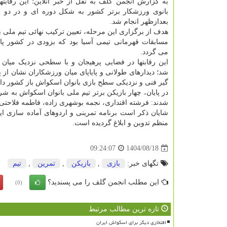
بانوی ورزشکار برتر کشور به شکل دوره ای و در دو نو
بعدازظهر انجام شد.
هدف از برگزاری این مرحله، تعیین ترکیب نهائی تیم ملی 
مسابقات قهرمانی تیمی آسیا بود که بزودی در کشور پا
می گردد.
این رقابتها در فضایی پرهیجان و با سطحی نزدیک میان با
شد؛ دیدارهای طولانی و پایاپای میان ورزشکاران نشان ا
گیر فنی و نزدیکی سطح بازی بانوان اسکواش باز کشور دار
در پایان، چهار بازیکن برتر تیم ملی بانوان اسکواش به ش
شدند: فرشته اقتداری، نجمه بوشهری زاده، فاطمه فلاحتی و
شایان ذکر است برنامه تمرینی و اردوهای آماده سازی ای
منظم تدوین و ابلاغ گردیده است.
1404/08/18
09:24:07
تگهای خبر:
بازی
,
بازیكن
,
تمرین
,
تیم
این مطلب انجمن گلف را می پسندید؟
(0)
تازه ترین مطالب مرتبط
افتخاری دیگر برای اسکواش ایران