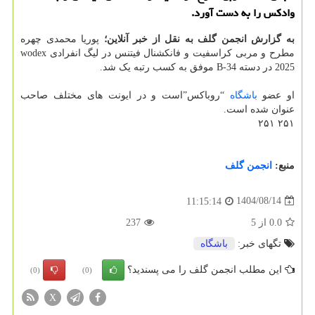
وادکس را به دست آورد.
به گزارش انجمن گلف به نقل از خبر آنلاین؛
پوریا محمدی چهره
مطرح و مربی کراسفیت و فانکشنال فیتنس در لیگ انفرادی wodex
2025 در دسته B-34 موفق به کسب رتبه یک شد.
او عضو
باشگاه
“روباکس”است و در ایونت های مختلف صاحب
عنوان شده است.
۲۵۱ ۲۵۱
منبع:
انجمن گلف
1404/08/14
11:15:14
0.0
از
5
237
تگهای خبر:
باشگاه
این مطلب انجمن گلف را می پسندید؟
(0)
(0)
X