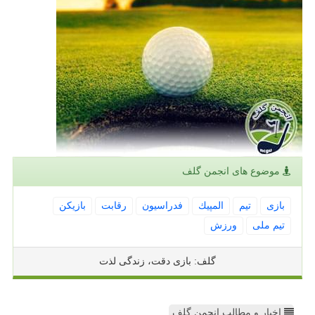
موضوع های انجمن گلف
بازی
تیم
المپیك
فدراسیون
رقابت
بازیكن
تیم ملی
ورزش
گلف: بازی دقت، زندگی لذت
اخبار و مطالب انجمن گلف