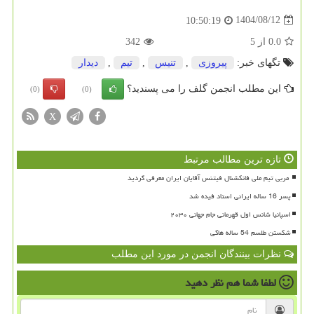
1404/08/12
10:50:19
0.0
از
5
342
تگهای خبر:
پیروزی
,
تنیس
,
تیم
,
دیدار
این مطلب انجمن گلف را می پسندید؟
(0)
(0)
X
تازه ترین مطالب مرتبط
پسر 16 ساله ایرانی استاد فیده شد
اسپانیا شانس اول قهرمانی جام جهانی ۲۰۳۰
شکستن طلسم 54 ساله هاکی
نظرات بینندگان انجمن در مورد این مطلب
لطفا شما هم
نظر دهید