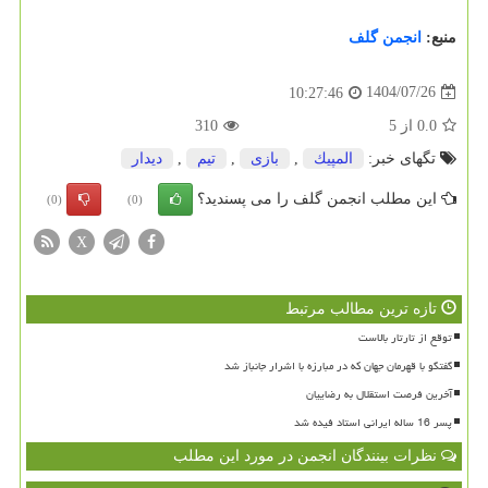
منبع:
انجمن گلف
1404/07/26
10:27:46
0.0
از
5
310
تگهای خبر:
المپیك
,
بازی
,
تیم
,
دیدار
این مطلب انجمن گلف را می پسندید؟
(0)
(0)
X
تازه ترین مطالب مرتبط
توقع از تارتار بالاست
گفتگو با قهرمان جهان که در مبارزه با اشرار جانباز شد
آخرین فرصت استقلال به رضاییان
پسر 16 ساله ایرانی استاد فیده شد
نظرات بینندگان انجمن در مورد این مطلب