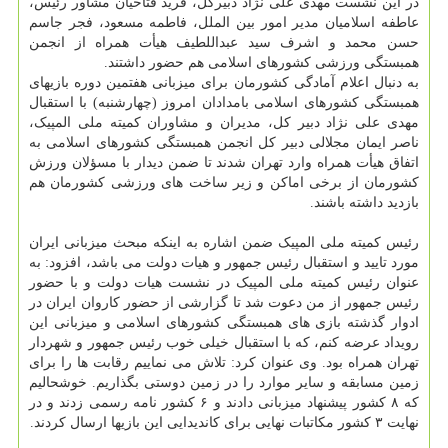
در این نشست مهدی علی نژاد دبیرکل، فرید فتاحیان مشاور رئیس،
عاطفه اسلامیان مدیر امور بین الملل، فاطمه مسعود، فجر جاسم
حسن محمد و اشرف سید عبداللطیف هیأت همراه از انجمن
همبستگی ورزشی کشورهای اسلامی هم حضور داشتند.
به دنبال اعلام آمادگی کشورمان برای میزبانی هفتمین دوره بازیهای
همبستگی کشورهای اسلامی بامدادان امروز (چهارشنبه) با استقبال
مهدی علی نژاد دبیر کل، مدیران و مشاوران کمیته ملی المپیک،
ناصر ایمان مجلالی دبیر کل انجمن همبستگی کشورهای اسلامی به
اتفاق هیأت همراه وارد تهران شدند تا ضمن دیدار با مسؤلان ورزش
کشورمان از برخی اماکن و زیر ساخت های ورزشی کشورمان هم
بازدید داشته باشند.
رئیس کمیته ملی المپیک ضمن اشاره به اینکه مبحث میزبانی ایران
مورد تایید و استقبال رئیس جمهور و هیات دولت می باشد، افزود: به
عنوان رئیس کمیته ملی المپیک در نشست هیات دولت و با حضور
رئیس جمهور از من دعوت شد تا گزارشی از حضور کاروان ایران در
ادوار گذشته بازی های همبستگی کشورهای اسلامی و میزبانی این
رویداد عرضه کنم، که با استقبال خیلی خوب رئیس جمهور و شهردار
تهران همراه بود. وی عنوان کرد: تلاش می نماییم رقابت ها را برای
زمین مسابقه و سایر موارد را در زمین دوستی بگذاریم. خوشحالیم
که ۸ کشور پیشنهاد میزبانی دادند و ۶ کشور نامه رسمی زدند و در
نهایت ۳ کشور مکاتبات نهایی برای کاندیدایی این بازیها ارسال کردند.