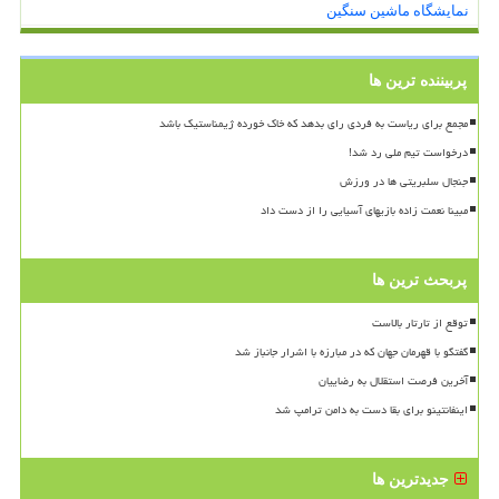
نمایشگاه ماشین سنگین
پربیننده ترین ها
مجمع برای ریاست به فردی رای بدهد که خاک خورده ژیمناستیک باشد
درخواست تیم ملی رد شد!
جنجال سلبریتی ها در ورزش
مبینا نعمت زاده بازیهای آسیایی را از دست داد
پربحث ترین ها
توقع از تارتار بالاست
گفتگو با قهرمان جهان که در مبارزه با اشرار جانباز شد
آخرین فرصت استقلال به رضاییان
اینفانتینو برای بقا دست به دامن ترامپ شد
جدیدترین ها