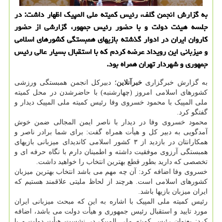
به گزارش انجمن گلف، رئیس کمیته ملی المپیک اظهار داشت: در
جلسه هیئت دولت و با حضور رئیس جمهور، گزارشی از حضور
کاروان ایران در ادوار گذشته بازیهای همبستگی کشورهای اسلامی
و میزبانی این رویداد عرضه کردم که با استقبال بسیار عالی رئیس
جمهوری و شهردار تهران همراه بود.
به گزارش خبرگزاری
خبرآنلاین
؛ دبیرکل انجمن همبستگی ورزشی
کشورهای اسلامی امروز (چهارشنبه) با حاضرشدن در محل کمیته
ملی المپیک با محمود خسروی وفا رئیس کمیته ملی المپیک دیدار و
گفتگو کرد.
محمود خسروی وفا در دیدار با ناصر ایمن المجالی ضمن خوش
آمدگویی به دبیر کل و هیأت همراه گفت: برای شما برادر ناصر و
همکارانتان در بازدید از ۳ کشور اسلامی کاندیدای میزبانی بازیهای
همبستگی آرزوی موفقیت داشته و اطمینان دارم با نگاه حرفه ای و
تخصصی که دارید بطور قطع بهترین انتخاب را خواهید داشت.
خسروی وفا اضافه کرد: آن چه مهم می باشد انتخاب بهترین میزبان
کشورهای اسلامی است. هرچند از لحاظ ملیتی علاقمند هستیم که
ایران میزبان بازیها باشد.
رئیس کمیته ملی المپیک با اشاره به این که مبحث میزبانی ایران
مورد تایید و استقبال رئیس جمهوری و هیأت دولت می باشد، اضافه
کرد: بعنوان رئیس کمیته ملی المپیک در نشست هیأت دولت و با