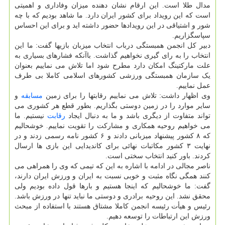
مدال طلا است. این ارقام نشان دهنده میزان وفاداری و اهمیتی
است که این رویداد برای کشور ایران دارد. ما شاهد بودیم که با چه
شور و اشتیاقی در این رویدادها حضور داشته اید و برای این احساس
سپاسگزاریم.
دبیر کل انجمن همبستگی درباب انتخاب میزبان بازیها گفت: ما این
انتخاب را به رای گیری نخواهیم گذاشت. باآنکه فشارهای بسیاری به
علت مارکتینگ امکان دارد مطرح شود اما تلاش می نماییم بعنوان
یک سازمان همبستگی ورزشی کشورهای اسلامی کاملا بی طرف
عمل نماییم.
وی اظهار داشت: تلاش می نماییم رقابتها را برای زمین
مسابقه
و
سایر موارد را در زمین دوستی بگذاریم. بطور قطع هر کشوری می
تواند متفاوت از دیگری باشد و ما به دنبال ایجاد
رقابت
نیستیم. ما
می خواهیم روحیه همکاری و مشارکت را تقویت نماییم. خوشحالیم
که ۸ کشور پیشنهاد میزبانی دادند و ۶ کشور نامه رسمی زدند و در
نهایت ۳ کشور مکاتبات نهائی برای کاندیدایی این بازی ها ارسال
کردند. باور کنید انتخاب سختی است.
ناصر مجالی در ادامه با اشاره به این که تیمی که وی را همراهی می
کنند همگی نگاه مثبت و خوبی نسبت به ایران و ورزش ایران دارند،
گفت: ما خوشحالیم که اینجا هستیم و بارها قول داده بودیم ولی
محقق نشد. این روحیه برادری و دوستی ما نباید تنها در ورزش باشد.
رئیس و هیأت رئیسه انجمن کاملا مشتاق هستند با استفاده از مبحث
ورزش این ارتباطات را توسعه دهیم.