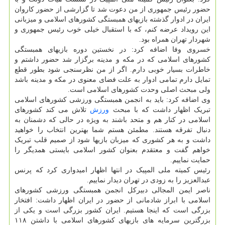
حضور رئیس جمهوری از من دعوت شد تا گزارشی از حضور کاروان
ایران در ادوار گذشته بازیهای همبستگی کشورهای اسلامی و میزبانی
این رویداد عرضه کنم، که با استقبال خیلی خوب رئیس جمهوری و
شهردار تهران همراه بود.
خسروی وفا اضافه کرد: در نخستین دوره بازیهای همبستگی
کشورهای اسلامی که در مکه و مدینه برگزار شد حضور داشتم و
خاطرات بسیار خوبی دارم. اگر از من نظرسنجی شود بطور قطع
تمایل دارم تمامی ادوار به علت فضای معنوی در مکه و مدینه باشد
ولی مبحث اصلی وحدت کشورهای اسلامی است.
وی اضافه کرد: باید به انجمن همبستگی ورزشی کشورهای اسلامی
تبریک اظهار داشت که با مبحث
ورزش
تلاش می کند کشورهای
اسلامی در کنار هم و متحد باشند به ویژه در حالی که دشمنان به
دنبال تفرقه هستند. مطمئن هستم شما بهترین انتخاب را خواهید
داشت و به هر کشوری که میزبان بازیها شود از صمیم قلب تبریک
خواهم گفت و معتقدم بعنوان کشور اسلامی بایستی همدیگر را
حمایت نماییم.
رئیس کمیته ملی المپیک در انتها اظهار امیدواری کرد که پرنس
عبدالعزیز را به زودی در تهران دیدار نماییم.
ناصر ایمن المجالی دبیرکل انجمن همبستگی ورزشی کشورهای
اسلامی با ابراز شادمانی از حضور در ایران اظهار داشت: افتخار
بزرگی است که اینجا هستیم. ایران کشور بزرگی است و یکی از
بزرگترین سرمایه های بازیهای کشورهای اسلامی با داشتن ۱۱۸