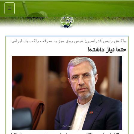
منو
واكنش رئیس فدراسیون تنیس روی میز به سرقت راكت یك ایرانی:
حتما نیاز داشته!