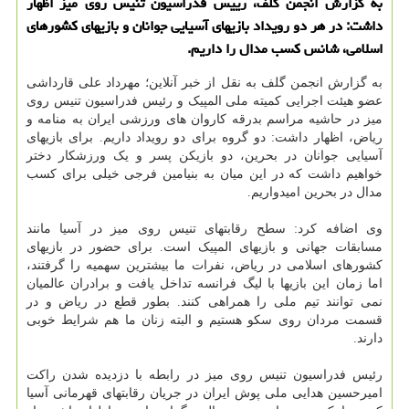
به گزارش انجمن گلف، رییس فدراسیون تنیس روی میز اظهار
داشت: در هر دو رویداد بازیهای آسیایی جوانان و بازیهای کشورهای
اسلامی، شانس کسب مدال را داریم.
به گزارش انجمن گلف به نقل از خبر آنلاین؛ مهرداد علی قارداشی
عضو هیئت اجرایی کمیته ملی المپیک و رئیس فدراسیون تنیس روی
میز در حاشیه مراسم بدرقه کاروان های ورزشی ایران به منامه و
ریاض، اظهار داشت: دو گروه برای دو رویداد داریم. برای بازیهای
آسیایی جوانان در بحرین، دو بازیکن پسر و یک ورزشکار دختر
خواهیم داشت که در این میان به بنیامین فرجی خیلی برای کسب
مدال در بحرین امیدواریم.
وی اضافه کرد: سطح رقابتهای تنیس روی میز در آسیا مانند
مسابقات جهانی و بازیهای المپیک است. برای حضور در بازیهای
کشورهای اسلامی در ریاض، نفرات ما بیشترین سهمیه را گرفتند،
اما زمان این بازیها با لیگ فرانسه تداخل یافت و برادران عالمیان
نمی توانند تیم ملی را همراهی کنند. بطور قطع در ریاض و در
قسمت مردان روی سکو هستیم و البته زنان ما هم شرایط خوبی
دارند.
رئیس فدراسیون تنیس روی میز در رابطه با دزدیده شدن راکت
امیرحسین هدایی ملی پوش ایران در جریان رقابتهای قهرمانی آسیا