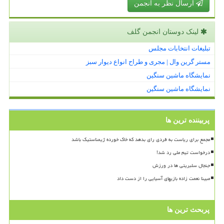
ارسال نظر به انجمن
لینک دوستان انجمن گلف
تبلیغات انتخابات مجلس
مستر گرین وال | مجری و طراح انواع دیوار سبز
نمایشگاه ماشین سنگین
نمایشگاه ماشین سنگین
پربیننده ترین ها
مجمع برای ریاست به فردی رای بدهد که خاک خورده ژیمناستیک باشد
درخواست تیم ملی رد شد!
جنجال سلبریتی ها در ورزش
مبینا نعمت زاده بازیهای آسیایی را از دست داد
پربحث ترین ها