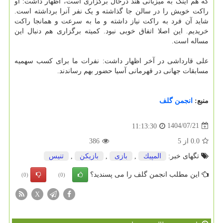
که هم اینک به میزبانی هند درحال برگزاری است، اظهار داشت: او
راکت خویش را در سالن جا گذاشته و یک نفر آنرا برداشته است.
شاید آن فرد به راکت نیاز داشته و ما به سرعت و همانجا راکت
خریدیم. این اصلا اتفاق خوبی نبود. کمیته برگزاری هم دنبال این
مساله است.
علی قارداشی در آخر اظهار داشت: نفرات ما برای کسب سهمیه
مسابقات جهانی در قهرمانی آسیا حضور بهم رساندند.
منبع:
انجمن گلف
1404/07/21
11:13:30
0.0
از
5
386
تگهای خبر:
المپیك
,
بازی
,
بازیكن
,
تنیس
این مطلب انجمن گلف را می پسندید؟
(0)
(0)
X