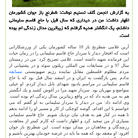
به گزارش انجمن گلف تسنیم نوشت: شطرنج باز جوان كشورمان
اظهار داشت: من در دیداری كه سال قبل با حاج قاسم سلیمانی
داشتم، یك انگشتر هدیه گرفتم كه زیباترین مدال زندگی ام بوده
است.
آرین غلامی شطرنج باز 18 ساله كشورمان یكی از ورزشكارانی
است كه افتخار دیدار با سردار حاج قاسم سلیمانی را در زمان حیات
این فرمانده شهید داشته است. غلامی تصریح كرد: من در زمستان
سال 97 و در مسابقات بین المللی ریلتون سوئد و در پشتیبانی از
مردم مظلوم فلسطین مقابل نماینده رژیم صهیونیستی
مسابقه
ندادم. پس بازگشت به ایران و در اسفند سال قبل بود كه با حاج
قاسم سلیمانی در مراسم یادبود شهدای بابل دیدار كردم. او خیلی
متواضع و مهربان بود. سردار شهید مرا در آغوش كشید و یك انگشتر
هم به من هدیه داد كه در واقع زیباترین مدال زندگی ام بوده است.
وی ادامه داد: من در دیدار با سردار سلیمانی به او گفتم كه می
خواستم با این اقدام، گوشه كوچكی از كار و مسیر او را ادامه بدهم
تا همه در كنار هم به هدف مان نزدیك شویم. حاج قاسم سلیمانی
بسیاری از من تمجید كرد و اظهار داشت كه كارم كمتر از مجاهدت
رزمندگان و مجاهدان در میدان نبوده است. این شطرنج باز جوان
افزود: او معتقد بود كه همه ما باید در عرصه خودمان بهترین باشیم و