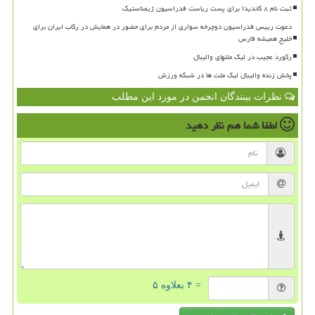
ثبت نام ۸ کاندیدا برای پست ریاست فدراسیون ژیمناستیک
دعوت رییس فدراسیون دوچرخه سواری از مردم برای حضور در همایش در رکاب ایران برای
خلیج همیشه فارس
رکورد عجیب در لیگ ملتهای والیبال
پخش زنده والیبال لیگ ملت ها در شبکه ورزش
نظرات بینندگان انجمن در مورد این مطلب
لطفا شما هم
نظر دهید
= ۴ بعلاوه ۵