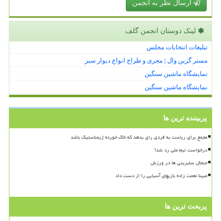
ارسال نظر به انجمن
لینک دوستان انجمن گلف
تبلیغات انتخابات مجلس
مستر گرین وال | مجری و طراح انواع دیوار سبز
نمایشگاه ماشین سنگین
نمایشگاه ماشین سنگین
پربیننده ترین ها
مجمع برای ریاست به فردی رای بدهد که خاک خورده ژیمناستیک باشد
درخواست تیم ملی رد شد!
جنجال سلبریتی ها در ورزش
مبینا نعمت زاده بازیهای آسیایی را از دست داد
پربحث ترین ها