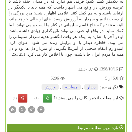
به یكدیگر كمك كنیم؛ فرقی هم ندارد كه در میدان جنگ باشد یا
عرصه ورزش. در واقع می اظهار داشت كه همه باید با یكدیگر در
ارتباط باشند و به هم كمك كنند. غلامی اظهار داشت: مرد بزرگی را
از دست دادیم و سردار به آرزویش رسید. جای او خالی خواهد ماند،
البته معتقدم كه حاج قاسم سلیمانی در كنار ما است و می تواند با ما
كمك نماید. در واقع او حتی می تواند تاثیرگذاری زیادی داشته باشد.
او در آخر با اشاره به اینكه هر وقت انگشتر هدیه سردار سلیمانی را
می بیند، خاطره دیدار با او برایش زنده می شود، عنوان كرد:
امیدوارم انتقام سختی از آمریكا بگیریم. او سردار دل ها بود و دل
همه ما مردم ایران جا داشت، چون با اخلاص كار می كرد. 251 251
1398/10/16
13:37:07
5.0
از
5
5206
تگهای خبر:
دیدار
,
مسابقه
,
ورزش
این مطلب انجمن گلف را می پسندید؟
(0)
(1)
X
تازه ترین مطالب مرتبط