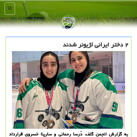
منو
۲ دختر ایرانی لژیونر شدند
به گزارش انجمن گلف، دُرسا رحمانی و سارینا خسروی قرارداد