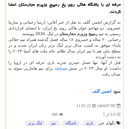
حرفه ای با باشگاه هاکی روی یخ رمپیج وزپرم مجارستان امضا
کردند.
به گزارش انجمن گلف به نقل از خبر آنلاین؛ دُرسا رحمانی و سارینا
خسروی، دو مهاجم جوان هاکی روی یخ ایران، با امضای قراردادی
رسمی به تیم
رمپیج وزپرم مجارستان
در لیگ DEBL پیوستند.
رحمانی ۲۰ ساله و خسروی ۱۸ ساله فصل گذشته همراه تیم «هاکی
پاندا» موفق به کسب مدال برنز لیگ برتر زنان ایران شدند و در
سطح ملی هم با تیم ایران مدال طلای جام ملت های آسیا ۲۰۲۴ را
به دست آوردند.
قبل از آنها، تنها عسل حیدری تجربه بازی حرفه ای در اروپا را
داشت؛ او سال ۲۰۲۳ در شش
مسابقه
برای تیم هاماربی سوئد به
میدان رفت.
منبع:
انجمن گلف
1404/07/08
11:01:22
0.0
از
5
360
تگهای خبر:
بازی
,
باشگاه
,
تیم
,
لیگ برتر