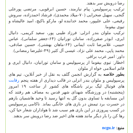
رضا درویش سر بدهند.
ترکیب پرسپولیس: پیام نیازمند، حسین ابرقویی، مرتضی پورعلی
گنجی، سهیل صحرایی (۷۰-میلاد محمدی)، فرشاد احمدزاده، سروش
رفیعی، علی علیپور، محمد خدابنده لو، مارکو باکیچ، امید عالیشاه و
تیوی بیفوما.
ترکیب ملوان بندر انزلی: فرزاد طیبی پور، سعید کریمی، دانیال
ایری، ابوذر صفرزاده، سامان تورانیان (۶۴-جعفر سلمانی)، عباس
حبیبی، غلامرضا ثابت ایمانی (۶۴-ماهان بهشتی)، حسین صادقی،
محمد پاپی، محمد علی نژاد، عیسی آل کثیر (۴۹-علیرضا رمضانی).
داور: امیر عرب براقی
اخطار: تیوی بیفوما از پرسپولیس و سامان تورانیان، دانیال ایری و
قائم اسلامی خواه از ملوان
بطور خلاصه
به گزارش انجمن گلف به نقل از خبر آنلاین، تیم های
پرسپولیس و ملوان بندر انزلی در قالب دیداری از هفته پنجم
رقابت
های فوتبال لیگ برتر باشگاه های کشور از ساعت ۱۹ امروز
(پنجشنبه) در ورزشگاه شهدای شهر قدس به مصاف هم رفتند که
این مسابقه با تساوی بدون گل به انتها رسید تا وحید هاشمیان بازهم
در حسرت برد تیمش در بازی های خانگی بماند. ناکامی پرسپولیس
در کسب پیروزی در این بازی هم سبب شد تا هواداران شعار حیا کن،
رها کن را بار دیگر مانند هفته های اخیر ضد رضا درویش سر بدهند.
منبع:
ncgu.ir