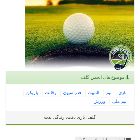
موضوع های انجمن گلف
بازی
تیم
المپیك
فدراسیون
رقابت
بازیكن
تیم ملی
ورزش
گلف: بازی دقت، زندگی لذت