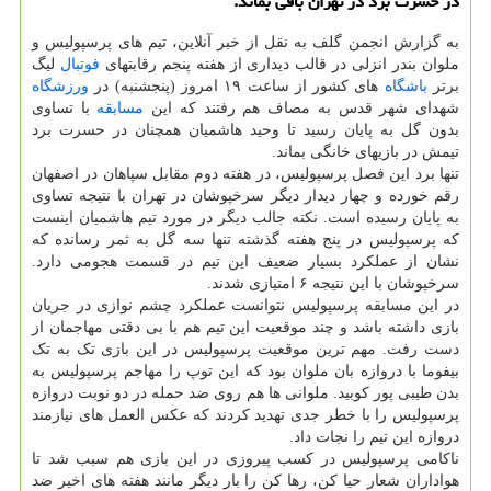
در حسرت برد در تهران باقی بماند.
به گزارش انجمن گلف به نقل از خبر آنلاین، تیم های پرسپولیس و
ملوان بندر انزلی در قالب دیداری از هفته پنجم رقابتهای
فوتبال
لیگ
برتر
باشگاه
های کشور از ساعت ۱۹ امروز (پنجشنبه) در
ورزشگاه
شهدای شهر قدس به مصاف هم رفتند که این
مسابقه
با تساوی
بدون گل به پایان رسید تا وحید هاشمیان همچنان در حسرت برد
تیمش در بازیهای خانگی بماند.
تنها برد این فصل پرسپولیس، در هفته دوم مقابل سپاهان در اصفهان
رقم خورده و چهار دیدار دیگر سرخپوشان در تهران با نتیجه تساوی
به پایان رسیده است. نکته جالب دیگر در مورد تیم هاشمیان اینست
که پرسپولیس در پنج هفته گذشته تنها سه گل به ثمر رسانده که
نشان از عملکرد بسیار ضعیف این تیم در قسمت هجومی دارد.
سرخپوشان با این نتیجه ۶ امتیازی شدند.
در این مسابقه پرسپولیس نتوانست عملکرد چشم نوازی در جریان
بازی داشته باشد و چند موقعیت این تیم هم با بی دقتی مهاجمان از
دست رفت. مهم ترین موقعیت پرسپولیس در این بازی تک به تک
بیفوما با دروازه بان ملوان بود که این توپ را مهاجم پرسپولیس به
بدن طیبی پور کوبید. ملوانی ها هم روی ضد حمله در دو نوبت دروازه
پرسپولیس را با خطر جدی تهدید کردند که عکس العمل های نیازمند
دروازه این تیم را نجات داد.
ناکامی پرسپولیس در کسب پیروزی در این بازی هم سبب شد تا
هواداران شعار حیا کن، رها کن را بار دیگر مانند هفته های اخیر ضد