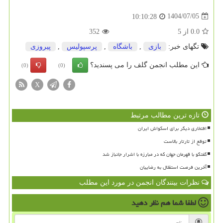
1404/07/05
10:10:28
0.0
از
5
352
تگهای خبر:
بازی
,
باشگاه
,
پرسپولیس
,
پیروزی
این مطلب انجمن گلف را می پسندید؟
(0)
(0)
X
تازه ترین مطالب مرتبط
افتخاری دیگر برای اسکواش ایران
توقع از تارتار بالاست
گفتگو با قهرمان جهان که در مبارزه با اشرار جانباز شد
آخرین فرصت استقلال به رضاییان
نظرات بینندگان انجمن در مورد این مطلب
لطفا شما هم
نظر دهید