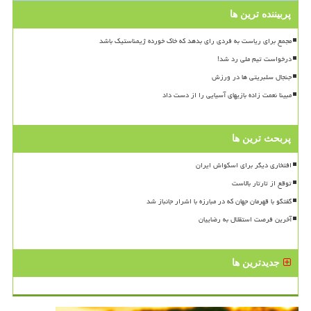
پربیننده ترین ها
مجمع برای ریاست به فردی رای بدهد که خاک خورده ژیمناستیک باشد
درخواست تیم ملی رد شد!
جنجال سلبریتی ها در ورزش
مبینا نعمت زاده بازیهای آسیایی را از دست داد
پربحث ترین ها
افتخاری دیگر برای اسکواش ایران
توقع از تارتار بالاست
گفتگو با قهرمان جهان که در مبارزه با اشرار جانباز شد
آخرین فرصت استقلال به رضاییان
جدیدترین ها