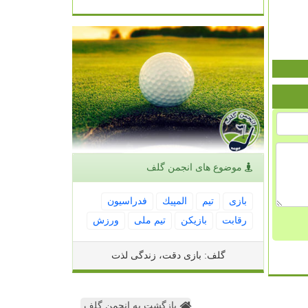
موضوع های انجمن گلف
بازی
تیم
المپیك
فدراسیون
رقابت
بازیكن
تیم ملی
ورزش
گلف: بازی دقت، زندگی لذت
بازگشت به انجمن گلف