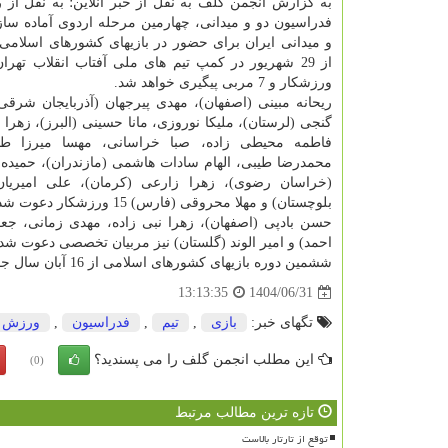
به گزارش انجمن گلف به نقل از خبر آنلاین؛ به نقل از
فدراسیون دو و میدانی، چهارمین مرحله اردوی آماده ساز
ورزشکار و 7 مربی پیگیری خواهد شد.
ریحانه مبینی (اصفهان)، مهدی پیرجهان (آذربایجان شرق
گنجی (لرستان)، ملیکا نوروزی، مانا حسینی (البرز)، زهر
فاطمه محیطی زاده، صبا خراسانی، مهسا میرزا طبی
محمدرضا طیبی، الهام سادات هاشمی (مازندران)، حمیده 
(خراسان رضوی)، زهرا زارعی (کرمان)، علی امیریا
بلوچستان) و مهلا محروقی (فارس) 15 ورزشکار دعوت شده به این مرحله از اردو هستند.
حسن بادپی (اصفهان)، زهرا نبی زاده، مهدی زمانی، جعف
احمد) و امیر الوند (گلستان) نیز مربیان تخصصی دعوت شده
ششمین دوره بازیهای کشورهای اسلامی از 16 آبان سال جاری به میزبانی عربستان در شهر ریاض برگزار می شود.
1404/06/31
13:13:35
تگهای خبر:
بازی
,
تیم
,
فدراسیون
,
ورزش
این مطلب انجمن گلف را می پسندید؟
(0)
تازه ترین مطالب مرتبط
توقع از تارتار بالاست