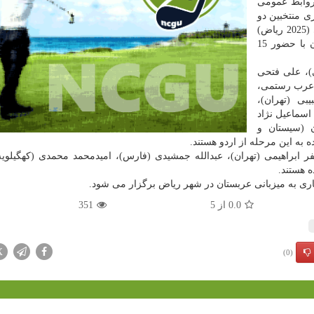
 روابط عمومی
ی منتخبین دو
و میدانی ایران برای حضور در بازیهای کشورهای اسلامی (2025 ریاض)
از 29 شهریور در کمپ تیم های ملی آفتاب انقلاب تهران با حضور 15
ی)، علی فتحی
ا عرب رستمی،
بی (تهران)،
اسماعیل نژاد
ن (سیستان و
ر ابراهیمی (تهران)، عبدالله جمشیدی (فارس)، امیدمحمد محمدی (کهگیلویه
 هستند.
0.0
از
5
351
X
(0)