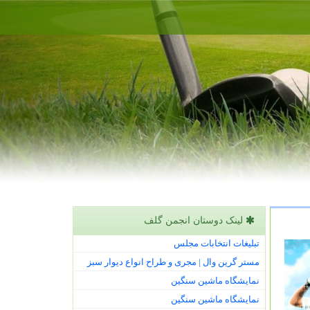
لینک دوستان انجمن گلف
تبلیغات انتخابات مجلس
مستر گرین وال | مجری و طراح انواع دیوار سبز
نمایشگاه ماشین سنگین
نمایشگاه ماشین سنگین