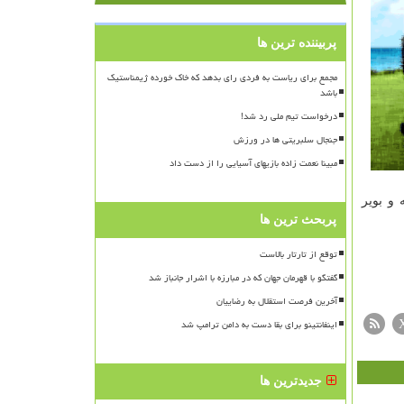
پربیننده ترین ها
مجمع برای ریاست به فردی رای بدهد که خاک خورده ژیمناستیک
باشد
درخواست تیم ملی رد شد!
جنجال سلبریتی ها در ورزش
مبینا نعمت زاده بازیهای آسیایی را از دست داد
 و بویر
پربحث ترین ها
توقع از تارتار بالاست
گفتگو با قهرمان جهان که در مبارزه با اشرار جانباز شد
آخرین فرصت استقلال به رضاییان
اینفانتینو برای بقا دست به دامن ترامپ شد
جدیدترین ها