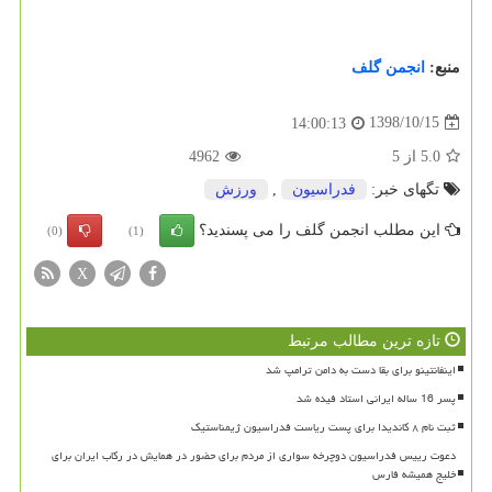
منبع:
انجمن گلف
1398/10/15
14:00:13
5.0
از
5
4962
تگهای خبر:
فدراسیون
,
ورزش
این مطلب انجمن گلف را می پسندید؟
(0)
(1)
X
تازه ترین مطالب مرتبط
اینفانتینو برای بقا دست به دامن ترامپ شد
پسر 16 ساله ایرانی استاد فیده شد
ثبت نام ۸ کاندیدا برای پست ریاست فدراسیون ژیمناستیک
دعوت رییس فدراسیون دوچرخه سواری از مردم برای حضور در همایش در رکاب ایران برای
خلیج همیشه فارس