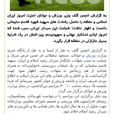
به گزارش انجمن گلف وزیر ورزش و جوانان امنیت امروز ایران
اسلامی و منطقه را حاصل رشادت های سپهبد شهید قاسم سلیمانی
دانست و اظهار داشت: شجاعت این سردار ایرانی سبب شده كه
امروز ایادی استكبار جهانی و صهیونیسم بین الملل در یك شرایط
بسیار متزلزلی در منطقه قرار بگیرد.
به گزارش انجمن گلف به نقل از ایسنا و به نقل از پایگاه خبری
وزارت
ورزش
و جوانان، مسعود سلطانی فر ضمن عرض تبریك و
تسلیت به سبب شهادت جانگداز سردار رشید اسلام و ایران، سپهبد
قاسم سلیمانی كه در یك عملیات تروریستی ناجوانمردانه به همراه
تعدادی از هم رزمانش به شهادت رسید، اظهار نمود: جهت
گرامیداشت یاد و خاطر و جان فشانی های این سرباز اسلام به اطلاع
مردم شریف ایران و جامعه ورزش و جوان كشور میرسانم كه فردا
یكشنبه ۱۵ دیماه ساعت ۱۰: ۳۰ مراسم بزرگداشتی در محل وزارت
ورزش و جوانان برگزار می گردد.
وی دلیل برگزاری این مراسم را درخواست قهرمانان، پیشكسوتان،
روسای فدراسیون های ورزشی و تصمیم شورای معاونین وزارتخانه
جهت تجلیل از ده ها سال ایثاری ها، جان فشانی ها و دلاورمردی های
سردار رشید اسلام اعلام نمود.