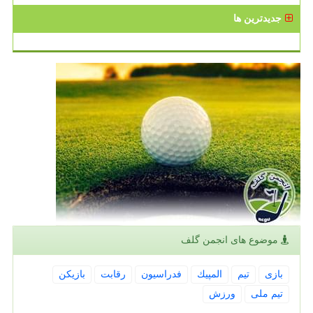
جدیدترین ها
موضوع های انجمن گلف
بازی
تیم
المپیك
فدراسیون
رقابت
بازیكن
تیم ملی
ورزش