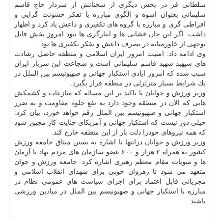
سلطانی فر در بخش دیگری از سخنانش از سردار حاج قاسم
سلیمانی بعنوان اسوه و الگوی مبارزه با تفكر خشونت گرایی و
افراطی گری و مبارزه با گروه های تكفیری و داعش یاد كرد و اظهار
داشت: اگر این جان فشانی ها و ایثارگری ها نبود امروز بخش قابل
توجهی از خاورمیانه در تصرف داعش و تفكر تكفیری ها بود.
وی ادامه داد: امنیت امروز ایران اسلامی و منطقه حاصل رشادت
های سپهبد شهید قاسم سلیمانی است و شجاعت این سرباز ایران
سبب شده كه امروز ایادی استكبار جهانی و صهیونیسم بین الملل در
یك شرایط بسیار متزلزلی در منطقه قرار بگیرد.
وزیر ورزش و جوانان با تاكید بر این مساله كه منازعات و كشمكش
هایی كه الان در منطقه وجود دارد به نفع جلوه مقاومت و به ضرر
استكبار جهانی و صهیونیسم بین الملل رقم خواهد خورد، بیان كرد:
خیلی دور نیست كه استكبار جهانی و آمریكای جنایت كار مجبور شود
كه همه نیروهای خودرا ذلت بار از این منطقه خارج كند.
وزیر ورزش و جوانان درانتها با اشاره به بستن میثاق جامعه ورزش
كشور به همراه ۲ هزار و ۶۰۰ عضو سازمان های مردم نهاد با آرمان
ها و منویات مقام معظم رهبری اشاره كرد: جامعه ورزش و جوان
متعهد می شود تا رهروان خوبی برای شهدای انقلاب اسلامی و
مجریانی قابل اعتماد برای اجرای سیاست های عمومی نظام در
مبارزه با استكبار جهانی و صهیونیسم بین الملل در میادین ورزشی
باشند.