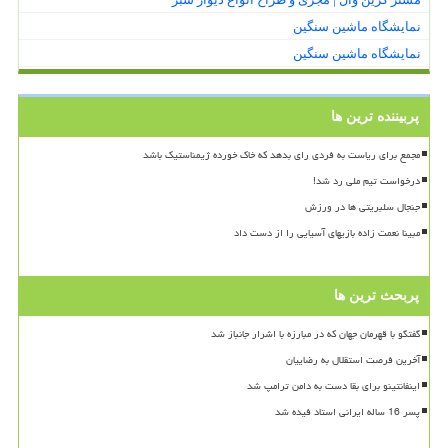
نمایشگاه ماشین سنگین
نمایشگاه ماشین سنگین
پربیننده ترین ها
مجمع برای ریاست به فردی رای بدهد که خاک خورده ژیمناستیک باشد
درخواست تیم ملی رد شد!
جنجال سلبریتی ها در ورزش
مبینا نعمت زاده بازیهای آسیایی را از دست داد
پربحث ترین ها
گفتگو با قهرمان جهان که در مبارزه با اشرار جانباز شد
آخرین فرصت استقلال به رضاییان
اینفانتینو برای بقا دست به دامن ترامپ شد
پسر 16 ساله ایرانی استاد فیده شد