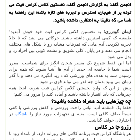
انجمن گلف: به گزارش انجمن گلف، نخستین کلاس کراس فیت می
تونه پر از هیجان، استرس و تجربه های تازه باشه؛ این راهنما به
شما می گه دقیقا چه انتظاری داشته باشید.
ایمان گودرزی؛
به نخستین کلاس کراس فیت خود خوش آمدید!
طبیعیه که کمی استرس داشته باشید. حرکاتی می بینید که تا حالا
تجربه نکردید، آدم هایی که تمرینات مشابه رو با شکل های مختلف
انجام می دهند و در پایان، کلی تشویق و مشت کوبی بین افراد رد و
بدل می شود.
اما این فقط شروع یک مسیر هیجان انگیز برای شماست. مقرر
است شما با جامعه ای جدید از آدم ها آشنا بشوید که همه برای
رسیدن شما به هدف های ورزشی که دارید انگیزه می دهند و با گذر
زمان می بینید بدنتان چه قدر می تواند قوی تر شود.
پیش از این که وارد نخستین کلاس کراس فیت شوید، اینجا همه
چیزهایی که باید انتظار داشته باشید و آماده کنید را مرور می کنیم؛
چه چیزهایی باید همراه داشته باشید؟
فقط یک قمقمه آب، لباس راحت ورزشی و کفش ورزشی با کفی
نسبتاً صاف کافی است. بقیه ی تجهیزات مورد نیاز را
باشگاه
در
اختیارتان خواهد گذاشت.
رزرو جا در کلاس
هر باشگاه کراس فیت برنامه کلاس های روزانه دارد، از بامداد زود تا
عصر. به طور معمول ظرفیت کلاس ها محدود است تا مربی بتواند