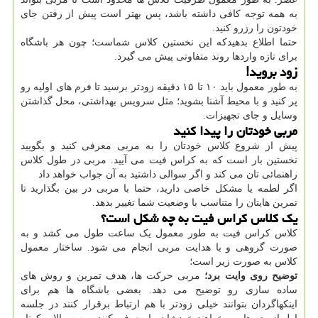
به همه توجه کافی داشته باشد، پس بهتر است پیش از رفتن جای
خودتون را رزرو کنید.
حتما اطلاع بدهیدکه این نخستین کلاس شماست؛ چون هر باشگاه
برای تازه واردها روند متفاوتی پیش می گیرد.
زود بروید!
به طور معمول باید ۱۰ تا ۱۵ دقیقه زودتر برسید تا فرم های اولیه رو
پر کنید و با محیط آشنا بشوید؛ مثل سرویس بهداشتی، محل گذاشتن
وسایل و جای تجهیزات.
مربی خودتان را پیدا کنید
پیش از شروع کلاس خودتان را به مربی معرفی کنید و بگویید
نخستین بار است که به کراس فیت می آیید. مربی در طول کلاس
راهنمائی تان می کند و اگر سوالی داشتید به آن جواب خواهد داد
اگر لطمه یا مشکل خاصی دارید، حتما با مربی در بین بگذارید تا
تمرین هایتان را متناسب با وضعیت شما تغییر بدهد.
یک کلاس کراس فیت به چه شکل است؟
کلاس کراس فیت به طور معمول یک ساعت طول می کشد و به
صورت گروهی و با هدایت مربی انجام می شود. ساختار معمول
کلاس به صورت زیر است؛
توضیح روی وایت برد؛
مربی حرکت ها، هدف تمرین و روش های
ساده سازی رو توضیح می دهد. بعضی باشگاه ها هم برای
اینکهاگردان بتوانند خیلی زودتر با هم ارتباط برقرار کنند در جلسه