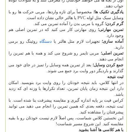
اول از بچه ها می خواهند خودشان را معرفی کنند و به سوالات کوتاه
جواب دهند.
یادگیری تکنیک ها؛
مخصوصاً برای تازه واردها، مربی حرکت ها رو با
وسایل سبک مثل لوله PVC یا هالتر خالی نشان داده است.
گرم کردن؛
گروه با مربی بدن را آماده تمرین می کند.
تمرین مهارتی؛
روی مهارتی کار می کنید که در تمرین اصلی هم
وجود دارد.
آماده سازی؛
تجهیزات لازم مثل هالتر یا
دستگاه
روئینگ رو برمی
دارید.
تمرین اصلی؛
مربی تایمر رو شروع می کند و همه با هم تمرین را
انجام می دهند.
جمع کردن وسایل؛
بعد از تمرین همه وسایل را تمیز در جای خود می
گذارند و باردیگر دور وایت برد جمع می شوند.
ثبت نتیجه
در انتها کلاس، باید نتیجه خودتان را روی وایت برد بنویسید. امکان
دارد این نتیجه زمان پایان تمرین، تعداد تکرارها یا وزنه ای که زدید
باشد.
کراس فیت بر پایه اندازه گیری و مقایسه پیشرفت بنا شده است. با
ثبت نتیجه، دفعه بعدی که همین تمرین را انجام می دهید می توانید
پیشرفتتان را مشاهده کنید.
این نخستین کلاس شماست، پس اصلاً لازم نیست خودتان رو با بقیه
مقایسه کنید. این شروع مسیر شماست!
با هم کلاسی ها آشنا بشوید