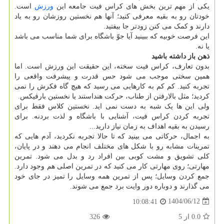
یکی از مهم ترین بخش های کراس فیت جامعه این
ورزش
است.
خودتان رو به بقیه معرفی کنید؛ آنها هم نخستین روزشان رو به یاد
دارند و کمک می کنن زودتر جا بیفتید.
این فرصت خوبیه که ببینید آیا جوّ باشگاه برای شما مناسب می باشد
یا نه.
ذهن باز داشته باشید
بدون تعارف، کراس فیت سخته، این حقیقت این ورزش است. اما
همین سختی موجب می شود حس قدرت و پیشرفت واقعی را
تجربه کنید. کم کم به کارهایی می رسید که هیچ گاه فکرش را نمی
کردید؛ مثل بالارفتن از طناب، حرکت هنداستند یا نخستین بارفیکس.
ولی این ها یک شبه به دست نمی اید. نخستین کلاس فقط برای
تجربه کردن کراس فیت، آشنایی با باشگاه و لذت بردنه. برای
رسیدن به بقیه اهداف به زمان نیاز دارید...
به اجمال، حرکاتی می بینید که تا حالا تجربه نکردید، آدم هایی که
تمرینات مشابه رو با شکل های مختلف انجام می دهند و در پایان،
کلی تشویق و مشت کوبی بین افراد رد و بدل می شود. تمرین
مهارتی؛ روی مهارتی کار می کنید که در تمرین اصلی هم وجود دارد.
جمع کردن وسایل؛ پس از تمرین همه وسایل را تمیز در جای خود
می گذارند و دوباره دور وایت برد جمع می شوند.
1404/06/12
10:08:41
0.0
از
5
326