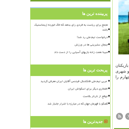
پربیننده ترین ها
مجمع برای ریاست به فردی رای بدهد که خاک خورده ژیمناستیک
باشد
درخواست تیم ملی رد شد!
جنجال سلبریتی ها در ورزش
مبینا نعمت زاده بازیهای آسیایی را از دست داد
ازیکنان
پربحث ترین ها
 شهری
هارم را
افتخاری دیگر برای اسکواش ایران
توقع از تارتار بالاست
گفتگو با قهرمان جهان که در مبارزه با اشرار جانباز شد
جدیدترین ها