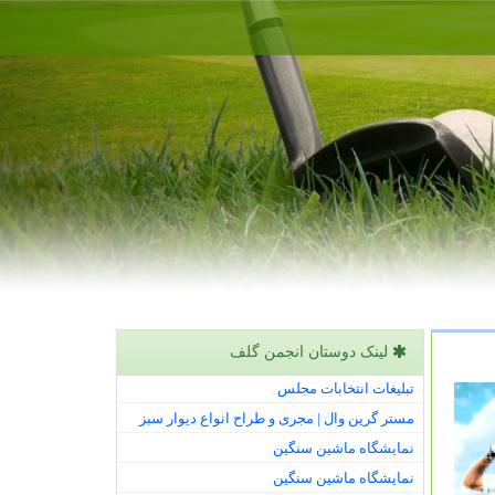
لینک دوستان انجمن گلف
تبلیغات انتخابات مجلس
مستر گرین وال | مجری و طراح انواع دیوار سبز
نمایشگاه ماشین سنگین
نمایشگاه ماشین سنگین