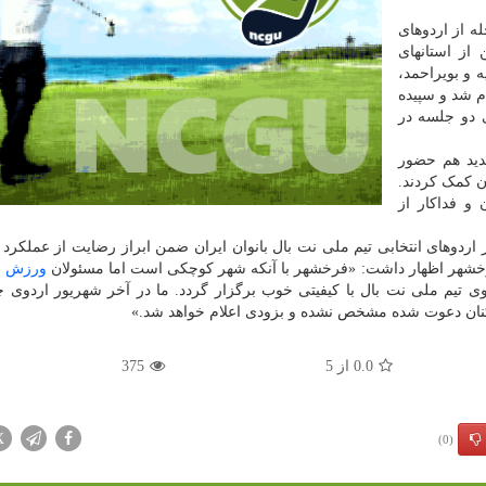
ه از اردوهای
ل بانوان با دعوت از ۳۳ بازیکن از استانهای
ه و بویراحمد،
د تا ۳۱مرداد ماه انجام شد و سپیده
 دو جلسه در
دید هم حضور
ان کمک کردند.
 و فداکار از
دوهای انتخابی تیم ملی نت بال بانوان ایران ضمن ابراز رضایت از عملکرد ب
رخشهر اظهار داشت: «فرخشهر با آنکه شهر کوچکی است اما مسئولان
ورزش
و
وی تیم ملی نت بال با کیفیتی خوب برگزار گردد. ما در آخر شهریور اردوی چ
زیکنان دعوت شده مشخص نشده و بزودی اعلام خواهد شد.»
0.0
از
5
375
X
(0)