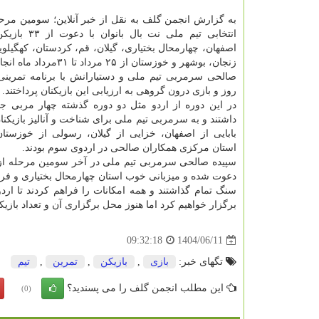
به گزارش انجمن گلف به نقل از خبر آنلاین؛ سومین مرحل
انتخابی تیم ملی نت با
اصفهان، چهارمحال بختیاری، گیلان، قم، کردستان، کهگیلوی
زنجان، بوشهر و خوزستان از ۲۵ مردا
صالحی سرمربی تیم ملی و دستیارانش با برنامه تمرینی
روز و بازی درون گروهی به ارزیابی این بازیکنان پرداختند.
در این دوره از اردو مثل دو دوره گذشته چهار مربی ج
داشتند و به سرمربی تیم ملی برای شناخت و آنالیز بازیکن
بابایی از اصفهان، خزایی از گیلان، رسولی از خوزستان
استان مرکزی همکاران صالحی در اردوی سوم بودند.
سپیده صالحی سرمربی تیم ملی در آخر سومین مرحله از ار
دعوت شده و میزبانی خوب استان چهارمحال بختیاری و ف
سنگ تمام گذاشتند و همه امکانات را فراهم کردند تا ارد
برگزار خواهیم کرد اما هنوز محل برگزاری آن و تعداد با
1404/06/11
09:32:18
تگهای خبر:
بازی
,
بازیكن
,
تمرین
,
تیم
این مطلب انجمن گلف را می پسندید؟
(0)