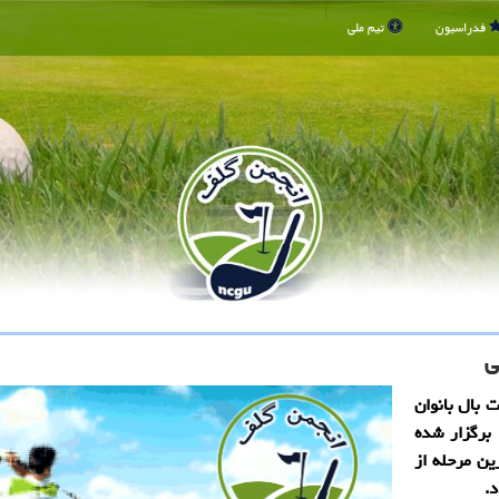
فدراسیون
تیم ملی
ی
 بال بانوان
 برگزار شده
ین مرحله از
د.