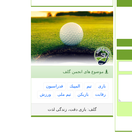
موضوع های انجمن گلف
بازی
تیم
المپیك
فدراسیون
رقابت
بازیكن
تیم ملی
ورزش
گلف: بازی دقت، زندگی لذت