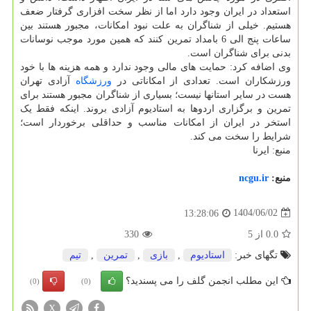
استعداد در ایران وجود دارد اما از نظر سخت افزاری گرفتار ضعف
هستیم. خیلی از شناگران به علت نبود امکانات، مجبور هستند بین
ساعات پنج الی 6 بامداد تمرین کنند که همین مورد موجب نوسانات
بدنی برای شناگران است.
وی اضافه کرد: حمایت های مالی وجود ندارد و همه هزینه ها با خود
ورزشکاران است. تعدادی از امکاناتی در
ورزشگاه
آزادی تهران
هست در سایر استانها نیست؛ بسیاری از شناگران مجبور هستند برای
تمرین و برگزاری اردوها به استادیوم آزادی بروند. اینکه فقط یک
استخر در ایران از امکانات مناسب و حداقلی برخوردار است؛
شرایط را سخت می کند.
منبع: ایرنا
منبع:
ncgu.ir
1404/06/02
13:28:06
0.0
از
5
330
تگهای خبر:
استادیوم
,
بازی
,
تمرین
,
تیم
این مطلب انجمن گلف را می پسندید؟
(0)
(0)
X