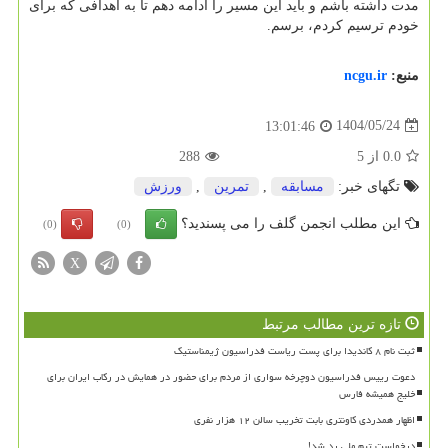
مدت داشته باشم و باید این مسیر را ادامه دهم تا به اهدافی که برای
خودم ترسیم کردم، برسم.
منبع:
ncgu.ir
1404/05/24
13:01:46
0.0
از
5
288
تگهای خبر:
مسابقه
,
تمرین
,
ورزش
این مطلب انجمن گلف را می پسندید؟
(0)
(0)
X
تازه ترین مطالب مرتبط
ثبت نام ۸ کاندیدا برای پست ریاست فدراسیون ژیمناستیک
دعوت رییس فدراسیون دوچرخه سواری از مردم برای حضور در همایش در رکاب ایران برای
خلیج همیشه فارس
اظهار همدردی کاونتری بابت تخریب سالن ۱۲ هزار نفری
درخواست تیم ملی رد شد!