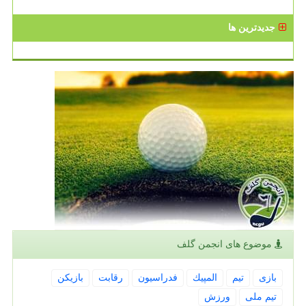
جدیدترین ها
موضوع های انجمن گلف
بازی
تیم
المپیك
فدراسیون
رقابت
بازیكن
تیم ملی
ورزش