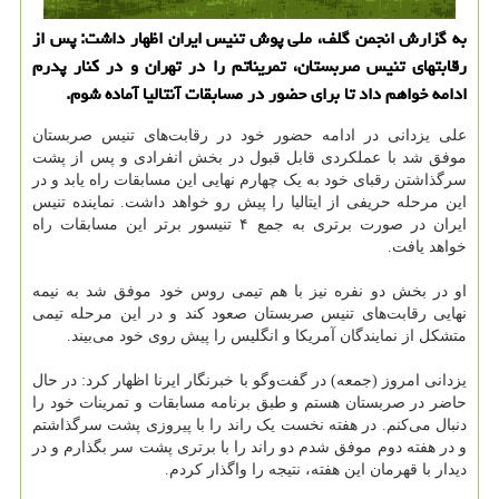
به گزارش انجمن گلف، ملی پوش تنیس ایران اظهار داشت: پس از
رقابتهای تنیس صربستان، تمریناتم را در تهران و در کنار پدرم
ادامه خواهم داد تا برای حضور در مسابقات آنتالیا آماده شوم.
علی یزدانی در ادامه حضور خود در رقابت‌های تنیس صربستان
موفق شد با عملکردی قابل قبول در بخش انفرادی و پس از پشت
سرگذاشتن رقبای خود به یک چهارم نهایی این مسابقات راه یابد و در
این مرحله حریفی از ایتالیا را پیش رو خواهد داشت. نماینده تنیس
ایران در صورت برتری به جمع ۴ تنیسور برتر این مسابقات راه
خواهد یافت.
او در بخش دو نفره نیز با هم تیمی روس خود موفق شد به نیمه
نهایی رقابت‌های تنیس صربستان صعود کند و در این مرحله تیمی
متشکل از نمایندگان آمریکا و انگلیس را پیش روی خود می‌بیند.
یزدانی امروز (جمعه) در گفت‌وگو با خبرنگار ایرنا اظهار کرد: در حال
حاضر در صربستان هستم و طبق برنامه مسابقات و تمرینات خود را
دنبال می‌کنم. در هفته نخست یک راند را با پیروزی پشت سرگذاشتم
و در هفته دوم موفق شدم دو راند را با برتری پشت سر بگذارم و در
دیدار با قهرمان این هفته، نتیجه را واگذار کردم.