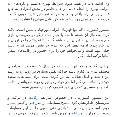
وی ادامه داد: در هفته سوم شرایط بهتری داشتم و بازی‌های به
مراتب بهتری را انجام دادم. در حال حاضر در بخش انفرادی به جمع
۸ نفر پایانی راه یافتم و در بخش دو نفره نیز نتایج خوبی کسب
کردیم و با هم تیمی روس خود عملکرد قابل قبولی را نشان دادیم.
تنیسور کشورمان که تنها قهرمان ایرانی تورجهانی تنیس است، تاکید
کرد: به دنبال آن هستم تا سه یا چهار هفته دیگر در صربستان بازی
کنم و بعد از آن به تهران باز خواهم گشت تا تمریناتم را در تهران و
در کنار پدرم ادامه دهم. این که پدرم در نقش مربی کنارم باشد
خیلی مهم است و می‌خواهم خود را برای حضور در رقابت‌های تنیس
آنتالیا ترکیه آماده کنم.
یزدانی گفت: هدفم این است که در سال ۵ هفته در رویدادهای
مختلف پدرم در کنارم باشد چراکه نقش بسیاری در روند رو به رشد
من داشته و کمک شایانی به من کرده است. برای مسابقات متعدد
خودم را آماده می کنم اما می‌خواهم در تهران روند تمریناتم را ادامه
داده و در مسیری که برای خود تعریف کرده‌ام، موفق شوم.
این تنیسور کشورمان در خصوص شرایط
رقابت
در ترکیه و
صربستان خاطرنشان کرد: سطح مسابقات از نظر فنی و کیفی بسیار
خوب است و بازیکنانی با توانایی فنی خوبی را در این مسابقات
دیدم. استمرار در
مسابقه
و تمرین باعث شده پیشرفت خوبی در این