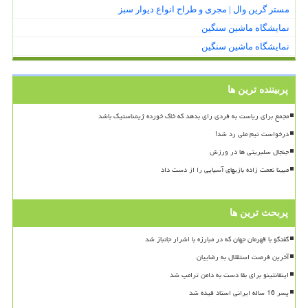
مستر گرین وال | مجری و طراح انواع دیوار سبز
نمایشگاه ماشین سنگین
نمایشگاه ماشین سنگین
پربیننده ترین ها
مجمع برای ریاست به فردی رای بدهد که خاک خورده ژیمناستیک باشد
درخواست تیم ملی رد شد!
جنجال سلبریتی ها در ورزش
مبینا نعمت زاده بازیهای آسیایی را از دست داد
پربحث ترین ها
گفتگو با قهرمان جهان که در مبارزه با اشرار جانباز شد
آخرین فرصت استقلال به رضاییان
اینفانتینو برای بقا دست به دامن ترامپ شد
پسر 16 ساله ایرانی استاد فیده شد