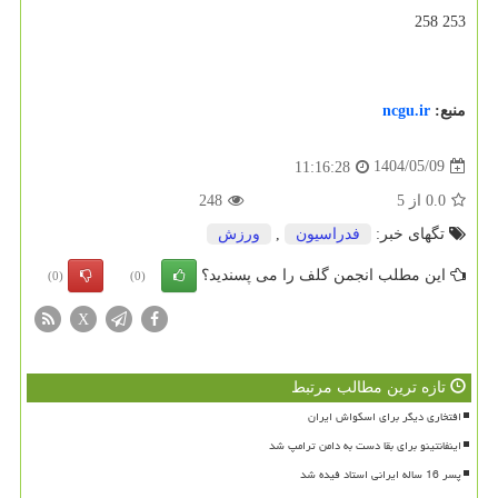
253 258
منبع:
ncgu.ir
1404/05/09
11:16:28
0.0
از
5
248
تگهای خبر:
فدراسیون
,
ورزش
این مطلب انجمن گلف را می پسندید؟
(0)
(0)
X
تازه ترین مطالب مرتبط
افتخاری دیگر برای اسکواش ایران
اینفانتینو برای بقا دست به دامن ترامپ شد
پسر 16 ساله ایرانی استاد فیده شد