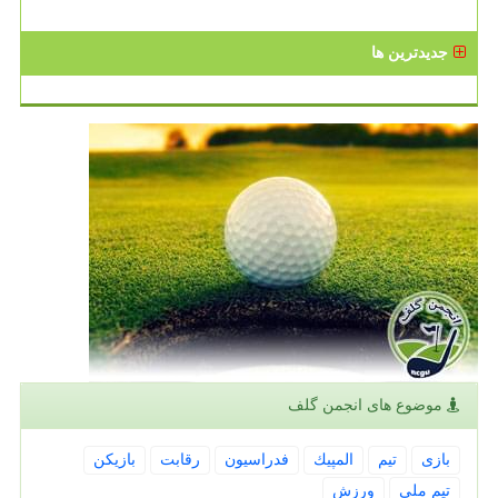
جدیدترین ها
موضوع های انجمن گلف
بازی
تیم
المپیك
فدراسیون
رقابت
بازیكن
تیم ملی
ورزش