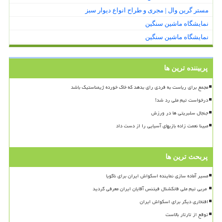
مستر گرین وال | مجری و طراح انواع دیوار سبز
نمایشگاه ماشین سنگین
نمایشگاه ماشین سنگین
پربیننده ترین ها
مجمع برای ریاست به فردی رای بدهد که خاک خورده ژیمناستیک باشد
درخواست تیم ملی رد شد!
جنجال سلبریتی ها در ورزش
مبینا نعمت زاده بازیهای آسیایی را از دست داد
پربحث ترین ها
مسیر آماده سازی نماینده اسکواش ایران برای ناگویا
افتخاری دیگر برای اسکواش ایران
توقع از تارتار بالاست