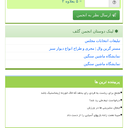
= ۵ بعلاوه ۲
ارسال نظر به انجمن
لینک دوستان انجمن گلف
تبلیغات انتخابات مجلس
مستر گرین وال | مجری و طراح انواع دیوار سبز
نمایشگاه ماشین سنگین
نمایشگاه ماشین سنگین
پربیننده ترین ها
مجمع برای ریاست به فردی رای بدهد که خاک خورده ژیمناستیک باشد
درخواست تیم ملی رد شد!
جنجال سلبریتی ها در ورزش
مبینا نعمت زاده بازیهای آسیایی را از دست داد