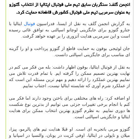
انجمن گلف: سنگربان سابق تیم ملی فوتبال ایتالیا از انتخاب گتوزو
به عنوان سرمربی تیم ملی فوتبال کشورش قاطعانه حمایت کرد.
به گزارش انجمن گلف به نقل از ایسنا، فدراسیون
فوتبال
ایتالیا با
جنارو گتوزو برای جایگزینی لوچانو اسپالتی به توافق غائی رسیده
است و این سرمربی هدایت آتزوری را بر عهده خواهد گرفت.
جان لوئیجی بوفون به حمایت قاطع از گتوزو پرداخت و او را گزینه
ای مناسب برای جایگزینی اسپالتی دانست.
به نقل از فوتبال ایتالیا، بوفون اظهار داشت: بله من فکر می کنم در
نهایت بهترین تصمیم ممکن را گرفته ایم. با تمام قدرت تلاش می
نماییم بهترین عملکرد را ارائه دهیم و مهم ترین مسئله این است که
از عملکرد شرم آوری که شایسته ایتالیا نیست، اجتناب نماییم.
او اضافه کرد: راه های مختلفی برای باختن وجود دارند اما فکر می
کنم با انجام برخی تغییرات جزئی می توانیم از بدترین نوع شکست
ها دوری نماییم. به نظرم گتوزو بهترین انتخاب ممکن برای هدایت
ایتالیا و جایگزینی اسپالتی است.
گتوزو مربی باتجربه ای است. او قبلا هدایت تیم های پالرمو، پیزا،
میلان و ناپولی در ایتالیا، اوفی کریت در یونان، والنسیا در اسپانیا و