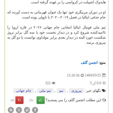
هایدوک اشپیلت در کرواسی را بر عهده گرفته است.
او در دوران مربیگری خود تنها یک عنوان قهرمانی به دست آورده که
جام حذفی ایتالیا در فصل ۲۰۱۹-۲۰۲۰ با ناپولی بوده است.
تیم ملی فوتبال ایتالیا انتخابی جام جهانی ۲۰۲۶ در قاره اروپا را
ناامیدکننده شروع کرد و در دیدار نخست خود با سه گل برابر نروژ
شکست خورد البته در دیدار بعدی برابر مولداوی توانست با دو گل به
پیروزی برسد.
منبع:
انجمن گلف
1404/03/25
15:20:50
0.0
از
5
322
تگهای خبر:
پیروزی
,
تیم
,
تیم ملی
,
جام جهانی
این مطلب انجمن گلف را می پسندید؟
(0)
(0)
X