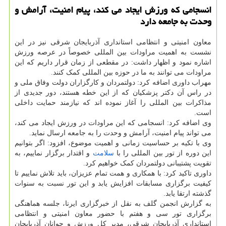
انسجامی که ورزش ایجاد می کند، پیام امنیت، آرامش و
وحدت به جامعه دارد
معاون امنیتی و انتظامی استانداری آذربایجان شرقی نیز در این
نشست به اهمیت مراودات بین المللی خصوصاً در عرصه ورزش
اشاره نمود و اظهار داشت: در مقطعی از زمان قرار داریم که این
مراودات می توانند به ما در حوزه بین المللی کمک کنند.
مهراب داوری اضافه کرد: دولتمردان و کارگزاران دولت وفاق ملی و
در راس آن دکتر پزشکیان که از این خطه هستند، دور جدیدی از
مذاکرات بین المللی را آغاز نموده اند که نیازمند حمایت داخلی
است.
وی اضافه کرد: انسجامی که این مراودات در ورزش ایجاد می کند،
می تواند پیام امنیت، آرامش و وحدت را به جامعه ارسال نماید.
وی با تکیه بر حساسیت زمانی و اهمیت موضوع، افزود: اگر بتوانیم
این دوره از تور بین المللی را با
سلامت
و اقتدار برگزار نماییم، به
تقویت پشتیبانی دولتمردان کمک خواهیم کرد.
داوری تاکید کرد: با همکاری و همت تمام عزیزان، باید تلاش نماییم تا
کیفیت برگزاری مسابقات افزایش یابد و این تور نسبت به سنوات
گذشته ارتقا یابد.
به گزارش انجمن گلف به نقل از خبرگزاری ایرنا، جلسه هماهنگی
برگزاری تور سی و هفتم با حضور معاون امنیتی و انتظامی
استانداری آذربایجان شرقی، مدیر کل ورزش و جوانان آذربایجان