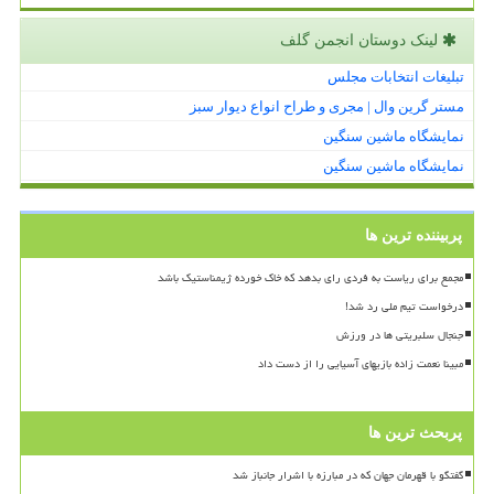
لینک دوستان انجمن گلف
تبلیغات انتخابات مجلس
مستر گرین وال | مجری و طراح انواع دیوار سبز
نمایشگاه ماشین سنگین
نمایشگاه ماشین سنگین
پربیننده ترین ها
مجمع برای ریاست به فردی رای بدهد که خاک خورده ژیمناستیک باشد
درخواست تیم ملی رد شد!
جنجال سلبریتی ها در ورزش
مبینا نعمت زاده بازیهای آسیایی را از دست داد
پربحث ترین ها
گفتگو با قهرمان جهان که در مبارزه با اشرار جانباز شد