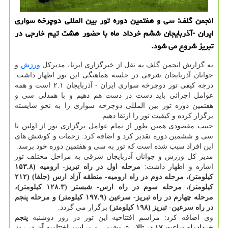
انجمن گلف: سی و هفتمین دوره تور بین المللی دوچرخه سواری
ایران -آذربایجان ششم خرداد ماه با حضور هشت تیم خارجی در
تبریز شروع می شود.
به گزارش انجمن گلف به نقل از خبرگزاری ایرنا، مدیرکل
ورزش
و
جوانان آذربایجان شرقی در جلسه هماهنگی این تور اظهار داشت:
درجه کیفی تور دوچرخه سواری ایران - آذربایجان ۲.۱ است و همه
عوامل اجرائی باید دست در دست هم دهیم و با همدلی سی و
هفتمین دوره تور بین المللی دوچرخه سواری را به نحو شایسته
برگزار کرده و کیفیت تور را ارتقا دهیم.
حبیب مقصودی همین طور از تمام عوامل برگزاری تور از اولین تا
سی و ششمین دوره تقدیر کرد و اضافه کرد: زحمات و کوشش های
این افراد سبب شده است که تور به سی و هفتمین دوره خود برسد.
مدیر کل ورزش و جوانان آذربایجان شرقی به مراحل مختلف تور
اشاره و اظهار داشت:
مرحله اول در راه تبریز- ارومیه (۱۵۳.۸
کیلومتر)، مرحله دوم در راه ارومیه- منطقه آزاد ارس (جلفا) (۲۱۲
کیلومتر)، مرحله سوم در راه ارس- شبستر (۱۲۸.۳ کیلومتر)،
مرحله چهارم در راه تبریز- سرعین (۱۹۷.۹ کیلومتر) و مرحله پنجم
در راه سرعین- تبریز (۱۹۸ کیلومتر)
برگزار می گردد.
وی اضافه کرد: مراسم افتتاحیه این تور در روز دوشنبه
پنجم
خردادماه ساعت ۱۷ در تالار پتروشیمی و مراسم اختتامیه آن در روز