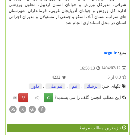
شرقی، مدیرکل ورزش و جوانان استان اردبیل، معاون ورزشی
اداره کل ورزش و جوانان آذربایجان غربی، فرمانداران شهرستان
های سراب، بستان آباد، اسکو و جمعی از مسئولان و مدیران اجرائی
استان در محل استانداری انجام شد.
منبع:
ncgu.ir
1404/02/12
16:58:13
0.0
از
5
4232
تگهای خبر:
پزشك
,
تیم
,
تیم ملی
,
داور
این مطلب انجمن گلف را می پسندید؟
(0)
(0)
X
تازه ترین مطالب مرتبط