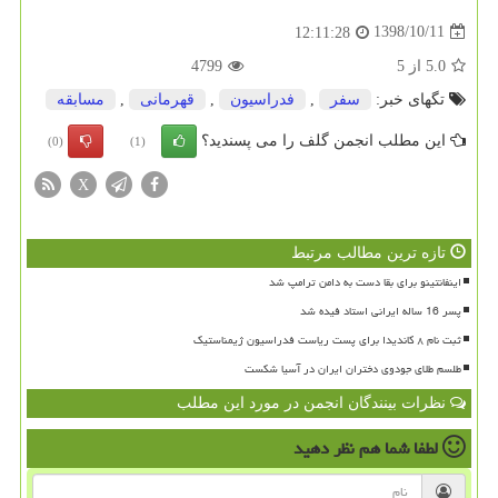
1398/10/11
12:11:28
5.0
از
5
4799
تگهای خبر:
سفر
,
فدراسیون
,
قهرمانی
,
مسابقه
این مطلب انجمن گلف را می پسندید؟
(0)
(1)
X
تازه ترین مطالب مرتبط
اینفانتینو برای بقا دست به دامن ترامپ شد
پسر 16 ساله ایرانی استاد فیده شد
ثبت نام ۸ کاندیدا برای پست ریاست فدراسیون ژیمناستیک
طلسم طلای جودوی دختران ایران در آسیا شکست
نظرات بینندگان انجمن در مورد این مطلب
لطفا شما هم
نظر دهید