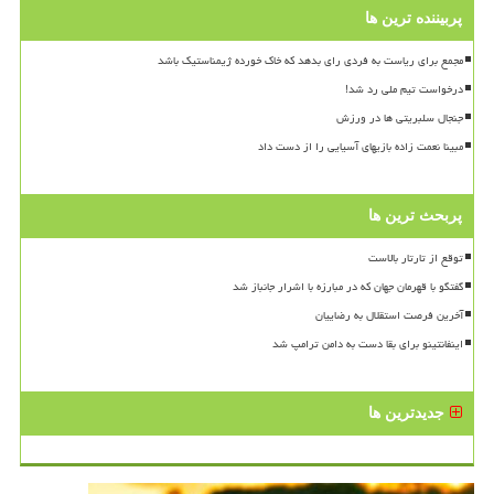
پربیننده ترین ها
مجمع برای ریاست به فردی رای بدهد که خاک خورده ژیمناستیک باشد
درخواست تیم ملی رد شد!
جنجال سلبریتی ها در ورزش
مبینا نعمت زاده بازیهای آسیایی را از دست داد
پربحث ترین ها
توقع از تارتار بالاست
گفتگو با قهرمان جهان که در مبارزه با اشرار جانباز شد
آخرین فرصت استقلال به رضاییان
اینفانتینو برای بقا دست به دامن ترامپ شد
جدیدترین ها