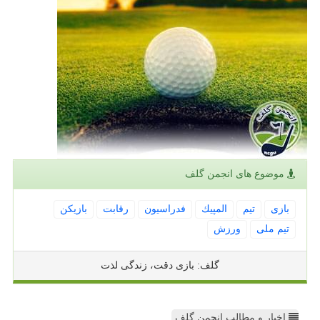
موضوع های انجمن گلف
بازی
تیم
المپیك
فدراسیون
رقابت
بازیكن
تیم ملی
ورزش
گلف: بازی دقت، زندگی لذت
اخبار و مطالب انجمن گلف