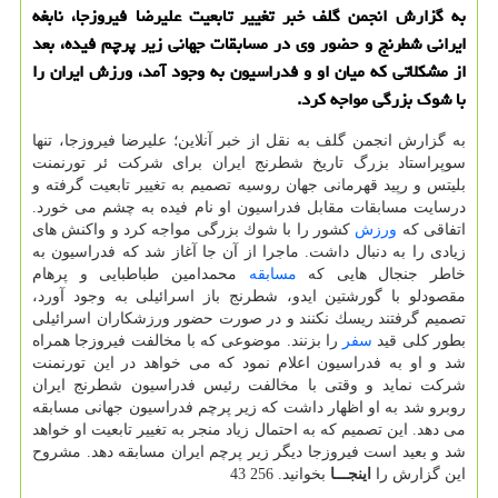
به گزارش انجمن گلف خبر تغییر تابعیت علیرضا فیروزجا، نابغه
ایرانی شطرنج و حضور وی در مسابقات جهانی زیر پرچم فیده، بعد
از مشكلاتی كه میان او و فدراسیون به وجود آمد، ورزش ایران را
با شوك بزرگی مواجه كرد.
به گزارش انجمن گلف به نقل از خبر آنلاین؛ علیرضا فیروزجا، تنها
سوپراستاد بزرگ تاریخ شطرنج ایران برای شركت ئر تورنمنت
بلیتس و رپید قهرمانی جهان روسیه تصمیم به تغییر تابعیت گرفته و
درسایت مسابقات مقابل فدراسیون او نام فیده به چشم می خورد.
اتفاقی كه
ورزش
كشور را با شوك بزرگی مواجه كرد و واكنش های
زیادی را به دنبال داشت. ماجرا از آن جا آغاز شد كه فدراسیون به
خاطر جنجال هایی كه
مسابقه
محمدامین طباطبایی و پرهام
مقصودلو با گورشتین ایدو، شطرنج باز اسرائیلی به وجود آورد،
تصمیم گرفتند ریسك نكنند و در صورت حضور ورزشكاران اسرائیلی
بطور كلی قید
سفر
را بزنند. موضوعی كه با مخالفت فیروزجا همراه
شد و او به فدراسیون اعلام نمود كه می خواهد در این تورنمنت
شركت نماید و وقتی با مخالفت رئیس فدراسیون شطرنج ایران
روبرو شد به او اظهار داشت كه زیر پرچم فدراسیون جهانی مسابقه
می دهد. این تصمیم كه به احتمال زیاد منجر به تغییر تابعیت او خواهد
شد و بعید است فیروزجا دیگر زیر پرچم ایران مسابقه دهد. مشروح
این گزارش را
اینجـــا
بخوانید. 256 43