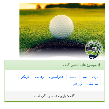
موضوع های انجمن گلف
بازی
تیم
المپیك
فدراسیون
رقابت
بازیكن
تیم ملی
ورزش
گلف: بازی دقت، زندگی لذت