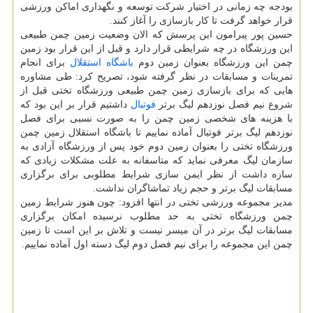
بودجه چه زمانی در اختیار شركت توسعه و نگهداری اماكن ورزشی
قرار خواهد گرفت تا كار بازسازی را آغاز كنند.
حسین پور پیرامون این پرسش كه الان وضعیت زمین چمن طبیعی
این ورزشگاه در چه شرایطی قرار دارد و قبل از این قرار بود زمین
چمن این ورزشگاه بعنوان زمین دوم
باشگاه
استقلال
برای انجام
تمرینات و مسابقات در نظر گرفته شود، تصریح كرد: طی مشاوره
هایی كه برای بازسازی زمین چمن طبیعی ورزشگاه تختی قبل از
شروع نیم فصل نوزدهم لیگ برتر
فوتبال
داشتیم قرار بر این بود كه
با هزینه های شخصی زمین چمن را به صورت نسبی برای فصل
نوزدهم لیگ برتر فوتبال آماده نماییم تا باشگاه استقلال زمین چمن
ورزشگاه تختی را بعنوان زمین دوم خود پس از ورزشگاه آزادی به
سازمان لیگ معرفی نماید كه متاسفانه به علت مشكلات زیادی كه
سازه داشت از نظر ایمن سازی شرایط مطلوبی برای برگزاری
مسابقات لیگ برتر و حجم زیاد تماشاگران نداشت.
مدیر مجموعه ورزشی تختی در انتها افزود: چون هنوز شرایط زمین
چمن ورزشگاه تختی به حد مطلوب نرسیده امكان برگزاری
مسابقات لیگ برتر در آن میسر نیست و تلاش بر این است تا زمین
چمن این مجموعه را برای نیم فصل دوم لیگ دسته اول آماده نماییم.