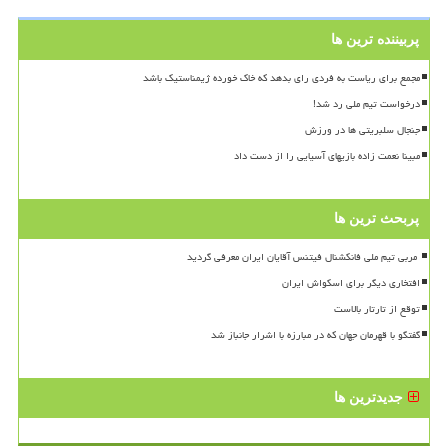
پربیننده ترین ها
مجمع برای ریاست به فردی رای بدهد که خاک خورده ژیمناستیک باشد
درخواست تیم ملی رد شد!
جنجال سلبریتی ها در ورزش
مبینا نعمت زاده بازیهای آسیایی را از دست داد
پربحث ترین ها
افتخاری دیگر برای اسکواش ایران
توقع از تارتار بالاست
گفتگو با قهرمان جهان که در مبارزه با اشرار جانباز شد
جدیدترین ها