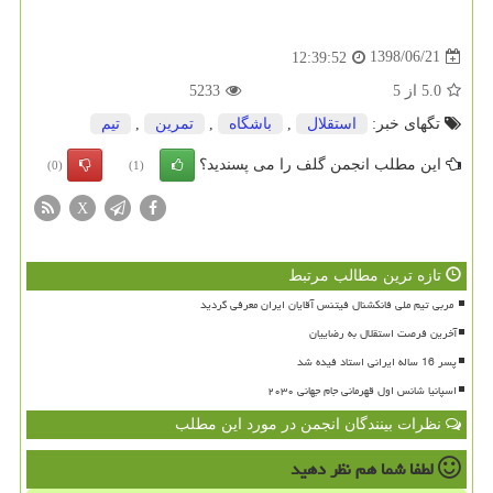
1398/06/21
12:39:52
5.0
از
5
5233
تگهای خبر:
استقلال
,
باشگاه
,
تمرین
,
تیم
این مطلب انجمن گلف را می پسندید؟
(0)
(1)
X
تازه ترین مطالب مرتبط
آخرین فرصت استقلال به رضاییان
پسر 16 ساله ایرانی استاد فیده شد
اسپانیا شانس اول قهرمانی جام جهانی ۲۰۳۰
نظرات بینندگان انجمن در مورد این مطلب
لطفا شما هم
نظر دهید