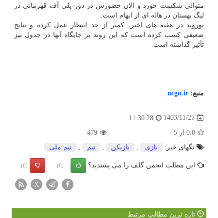
متوالی شکست خورد و الان حضورش در دور پلی آف قهرمانی در
لیگ بهستان در هاله ای از ابهام است.
نوروید در هفته های اخیر، کمتر از حد انتظار عمل کرده و نتایج
ضعیفی کسب کرده است که این روند بر جایگاه آنها در جدول نیز
تأثیر گذاشته است.
منبع:
ncgu.ir
1403/11/27
11:30:28
0.0
از
5
479
تگهای خبر:
بازی
,
بازیكن
,
تیم
,
تیم ملی
این مطلب انجمن گلف را می پسندید؟
(0)
(0)
X
تازه ترین مطالب مرتبط