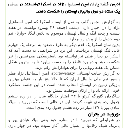
انجمن گلف: یاران امین اسماعیل نژاد در اسکرا توانستند در عرض
یک هفته دو غول والیبال لهستان را شکست دهند.
به گزارش انجمن گلف به نقل از ایسنا، اسکرا که امین اسماعیل
نژاد را در اختیار دارد، دیشب (جمعه ۲۶ بهمن) توانست در هفته
بیست و پنجم لیگ والیبال لهستان موسوم به پلاس لیگا، «وارتا» تیم
دوم جدول را از پیش رو بردارد.
بدین سان اسکرا یک قدم دیگر به طرف صعود به مرحله یک چهارم
غائی لیگ لهستان برداشت. این برد در شرایطی به دست آمد که
اسکرا در دیدار قبلی نیز توانسته بود یاستربسکی صدرنشین را نیز
شکست دهد و دو برد قاطع را به دست بیاورد تا به بهترین شکل
ممکن یک هفته رویایی را برای هوادارانش رقم بزند.
به گزارش سایت لهستانی sportowefakty، امین اسماعیل نژاد قطر
پاسور تیم ملی والیبال ایران که تا حالا پنج بار به عنوان بهترین
بازیکن زمین در لهستان انتخاب شده است در این جلسه عملکرد
خوبی ارائه داد و از ارکان موفقیت تیمش بود.
شاگردان گئورگه کرتو با ۴۳ امتیاز جایگاه شان را در رده ششم
جدول رده بندی تثبیت کردند. این در حالی است که نوروید با میلاد
عبادی پور با ۳۷ امتیاز در رده هشتم جدول رده بندی است.
نوروید در بحران
در شرایطی که نوروید با دو ستاره خود یعنی میلاد عبادی پور و
پاتریک شیک رقابتها را بسیار عالی آغاز نموده بود، در چهار بازی