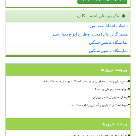
لینک دوستان انجمن گلف
تبلیغات انتخابات مجلس
مستر گرین وال | مجری و طراح انواع دیوار سبز
نمایشگاه ماشین سنگین
نمایشگاه ماشین سنگین
پربیننده ترین ها
مجمع برای ریاست به فردی رای بدهد که خاک خورده ژیمناستیک باشد
درخواست تیم ملی رد شد!
جنجال سلبریتی ها در ورزش
مبینا نعمت زاده بازیهای آسیایی را از دست داد
پربحث ترین ها
گفتگو با قهرمان جهان که در مبارزه با اشرار جانباز شد