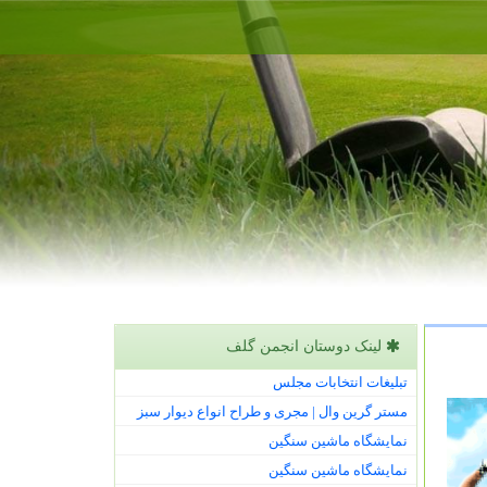
لینک دوستان انجمن گلف
تبلیغات انتخابات مجلس
مستر گرین وال | مجری و طراح انواع دیوار سبز
نمایشگاه ماشین سنگین
نمایشگاه ماشین سنگین