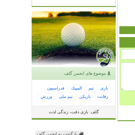
موضوع های انجمن گلف
بازی
تیم
المپیك
فدراسیون
رقابت
بازیكن
تیم ملی
ورزش
گلف: بازی دقت، زندگی لذت
بازگشت به انجمن گلف