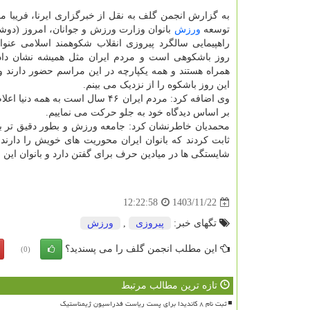
به گزارش انجمن گلف به نقل از خبرگزاری ایرنا، فریبا م
توسعه
ورزش
بانوان وزارت ورزش و جوانان، امروز (دوشن
راهپیمایی سالگرد پیروزی انقلاب شکوهمند اسلامی عنوا
روز باشکوهی است و مردم ایران مثل همیشه نشان داد
همراه هستند و همه یکپارچه در این مراسم حضور دارند 
این روز باشکوه را از نزدیک می بینم.
وی اضافه کرد: مردم ایران ۴۶ سال است به همه د
بر اساس دیدگاه خود به جلو حرکت می نماییم.
ثابت کردند که بانوان ایران محوریت های خویش را دارند و
شایستگی ها در میادین حرف برای گفتن دارد و بانوان این 
1403/11/22
12:22:58
تگهای خبر:
پیروزی
,
ورزش
این مطلب انجمن گلف را می پسندید؟
(0)
تازه ترین مطالب مرتبط
ثبت نام ۸ کاندیدا برای پست ریاست فدراسیون ژیمناستیک