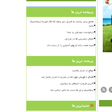
پربیننده ترین ها
مجمع برای ریاست به فردی رای بدهد که خاک خورده ژیمناستیک
باشد
درخواست تیم ملی رد شد!
جنجال سلبریتی ها در ورزش
مبینا نعمت زاده بازیهای آسیایی را از دست داد
پربحث ترین ها
توقع از تارتار بالاست
گفتگو با قهرمان جهان که در مبارزه با اشرار جانباز شد
آخرین فرصت استقلال به رضاییان
اینفانتینو برای بقا دست به دامن ترامپ شد
جدیدترین ها