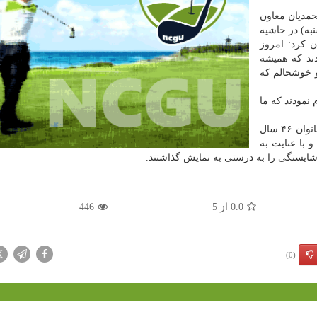
حمدیان معاون
به) در حاشیه
ن کرد: امروز
ند که همیشه
و خوشحالم که
نیا اعلام نمودند که ما
محمدیان خاطرنشان کرد: جامعه ورزش و بطور دقیق تر بانوان ۴۶ سال
 با عنایت به
شایستگی را به درستی به نمایش گذاشتند.
0.0
از
5
446
X
(0)