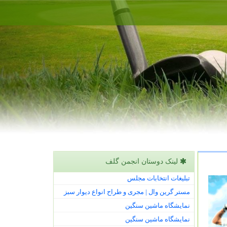
لینک دوستان انجمن گلف
تبلیغات انتخابات مجلس
مستر گرین وال | مجری و طراح انواع دیوار سبز
نمایشگاه ماشین سنگین
نمایشگاه ماشین سنگین