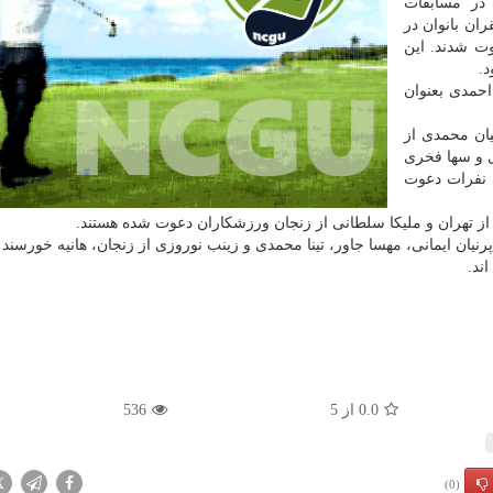
در مسابقات
۲ و بازیهای آسیایی ناگویا ژاپن، ۲۱ قایقران بانوان در
ردو دعوت شدند. این
حمدی بعنوان
یان محمدی از
ری و سها فخری
ن نفرات دعوت
نیان ایمانی، مهسا جاور، تینا محمدی و زینب نوروزی از زنجان، هانیه خورسند و
ند.
0.0
از
5
536
X
(0)