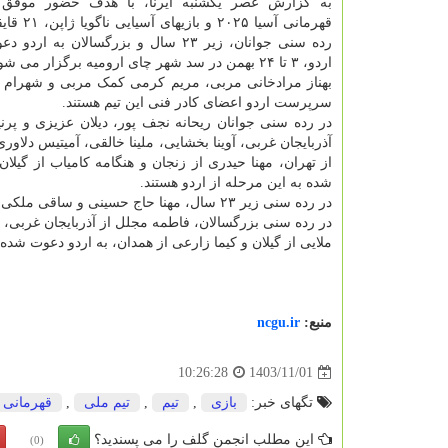
به گزارش عصر یکشنبه ایرنا، با هدف حضور موفق 
قهرمانی آسیا ۰۲۵
رده سنی جوانان، زیر ۲۳ سال و بزرگسالان به ا
اردو، ۳ تا ۲۴ بهمن در سد شهر چای ارومیه برگزار می شود.
بهناز مرادخانی مربی، مریم کرمی کمک مربی و شهرام ا
سرپرست اردو اعضای کادر فنی این تیم هستند.
در رده سنی جوانان ریحانه نجف پور، دیلان عزیزی و پرن
آذربایجان غربی، آوینا بخشایی، ملینا خالقی، آمیتیس دلاو
از تهران، مهنا حیدری از زنجان و هنگامه کامیاب از گیلا
شده به این مرحله از اردو هستند.
در رده سنی زیر ۲۳ سال، مهنا حاج حسینی و ساقی ملکی از تهران و ملیکا سلطانی از زنجان ورزشکاران دعوت شده هستند.
در رده سنی بزرگسالان، فاطمه مجلل از آذربایجان غربی، پر
ملایی از گیلان و کیما زارعی از همدان، به اردو دعوت شده ا
منبع:
ncgu.ir
1403/11/01
10:26:28
تگهای خبر:
بازی
,
تیم
,
تیم ملی
,
قهرمانی
این مطلب انجمن گلف را می پسندید؟
(0)