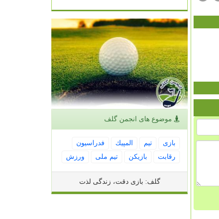
موضوع های انجمن گلف
بازی
تیم
المپیك
فدراسیون
رقابت
بازیكن
تیم ملی
ورزش
گلف: بازی دقت، زندگی لذت