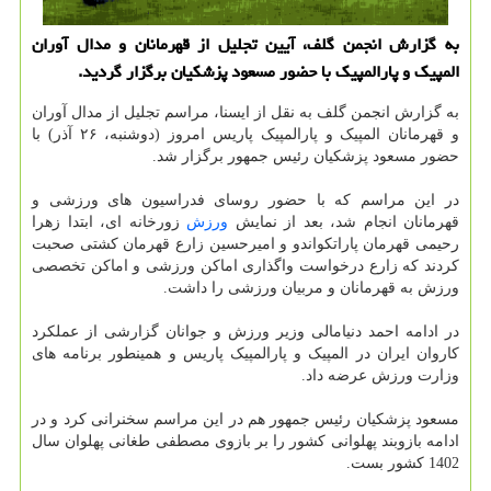
به گزارش انجمن گلف، آیین تجلیل از قهرمانان و مدال آوران
المپیک و پارالمپیک با حضور مسعود پزشکیان برگزار گردید.
به گزارش انجمن گلف به نقل از ایسنا، مراسم تجلیل از مدال آوران
و قهرمانان المپیک و پارالمپیک پاریس امروز (دوشنبه، ۲۶ آذر) با
حضور مسعود پزشکیان رئیس جمهور برگزار شد.
در این مراسم که با حضور روسای فدراسیون های ورزشی و
قهرمانان انجام شد، بعد از نمایش
ورزش
زورخانه ای، ابتدا زهرا
رحیمی قهرمان پاراتکواندو و امیرحسین زارع قهرمان کشتی صحبت
کردند که زارع درخواست واگذاری اماکن ورزشی و اماکن تخصصی
ورزش به قهرمانان و مربیان ورزشی را داشت.
در ادامه احمد دنیامالی وزیر ورزش و جوانان گزارشی از عملکرد
کاروان ایران در المپیک و پارالمپیک پاریس و همینطور برنامه های
وزارت ورزش عرضه داد.
مسعود پزشکیان رئیس جمهور هم در این مراسم سخنرانی کرد و در
ادامه بازوبند پهلوانی کشور را بر بازوی مصطفی طغانی پهلوان سال
1402 کشور بست.