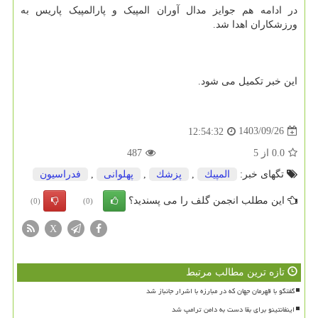
در ادامه هم جوایز مدال آوران المپیک و پارالمپیک پاریس به
ورزشکاران اهدا شد.
این خبر تکمیل می شود.
1403/09/26
12:54:32
0.0
از
5
487
تگهای خبر:
المپیك
,
پزشك
,
پهلوانی
,
فدراسیون
این مطلب انجمن گلف را می پسندید؟
(0)
(0)
X
تازه ترین مطالب مرتبط
گفتگو با قهرمان جهان که در مبارزه با اشرار جانباز شد
اینفانتینو برای بقا دست به دامن ترامپ شد