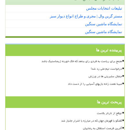
تبلیغات انتخابات مجلس
مستر گرین وال | مجری و طراح انواع دیوار سبز
نمایشگاه ماشین سنگین
نمایشگاه ماشین سنگین
پربیننده ترین ها
مجمع برای ریاست به فردی رای بدهد که خاک خورده ژیمناستیک باشد
درخواست تیم ملی رد شد!
جنجال سلبریتی ها در ورزش
مبینا نعمت زاده بازیهای آسیایی را از دست داد
پربحث ترین ها
توقع از تارتار بالاست
گفتگو با قهرمان جهان که در مبارزه با اشرار جانباز شد
آخرین فرصت استقلال به رضاییان