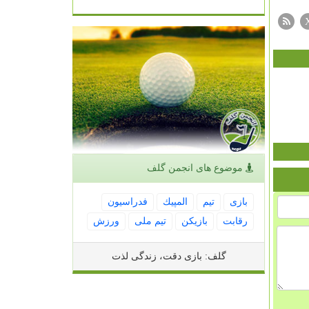
موضوع های انجمن گلف
بازی
تیم
المپیك
فدراسیون
رقابت
بازیكن
تیم ملی
ورزش
گلف: بازی دقت، زندگی لذت