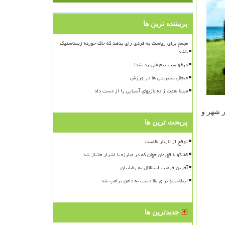
پربیننده ترین ها
مجمع برای ریاست به فردی رای بدهد که خاک خورده ژیمناستیک
باشد
درخواست تیم ملی رد شد!
جنجال سلبریتی ها در ورزش
مبینا نعمت زاده بازیهای آسیایی را از دست داد
تالار شهر و
پربحث ترین ها
توقع از تارتار بالاست
گفتگو با قهرمان جهان که در مبارزه با اشرار جانباز شد
آخرین فرصت استقلال به رضاییان
اینفانتینو برای بقا دست به دامن ترامپ شد
جدیدترین ها