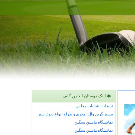
لینک دوستان انجمن گلف
تبلیغات انتخابات مجلس
مستر گرین وال | مجری و طراح انواع دیوار سبز
نمایشگاه ماشین سنگین
نمایشگاه ماشین سنگین