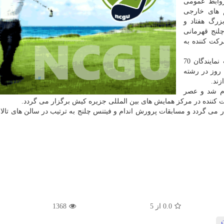
روابط عمومی
م های خارجی
زرگ هفتاد و
لنج قهرمانی
کت کننده به
با بیان فدراسیون جهانی IFBB در این دوره از مسابقات نمایندگان 70
سه روز در رشته
ند.
ام شد و عصر
ت کننده در مرکز همایش های بین المللی جزیره کیش برگزار می گردد.
تاحیه مسابقات فردا(سه شنبه) ساعت 15 برگزار می گردد و مسابقات پرورش اندام و فیتنس چلنج به ترتیب در سالن های 
0.0
از
5
1368