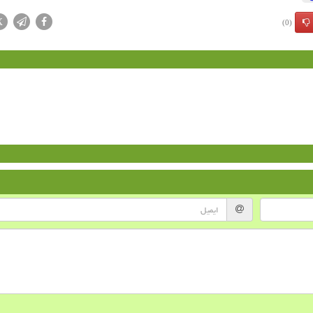
X
(0)