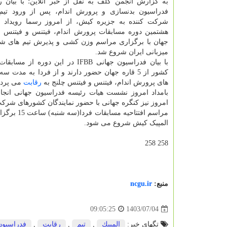
به گزارش انجمن گلف به نقل از خبر آنلاین؛ با بیان 
فدراسیون بدنسازی و پرورش اندام، پس از ورود تی
شرکت کننده به جزیره کیش، از امروز رسما رویداد ب
هشتمین دوره مسابقات پرورش اندام، فیتنس و فیتنس چ
جهان با برگزاری مراسم وزن کشی و پذیرش تیم های شر
میزبانی ایران شروع شد.
کشور از 5 قاره جهان حضور دارند و از فردا به مدت 
های پرورش اندام، فیتنس و فیتنس چلنج به
رقابت
می پرداز
بامداد امروز نشست هیات رئیسه فدراسیون جهانی انج
امروز نیز کنگره جهانی با حضور نمایندگان کشورهای شرک
مراسم افت
المپیک کیش شروع می شود.
258 258
منبع:
ncgu.ir
1403/07/04
09:05:25
تگهای خبر:
المپیك
,
تیم
,
رقابت
,
فدراسیون