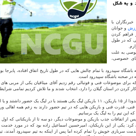
د و به شکل
گفتگو با خبرنگاران با
زش
و جوانان
ر فراهم کردن
نی که در طول
رم.
خصوصی به علت
 های خصوصی،
گاه سپیدرود با تمام چالش هایی که در طول تاریخ اتفاق افتاده، پابرجا بود
 در صحنه باشگاه سپیدرود است.
ه برای موضوعات فنی و فوتبالی رقم زدیم آقای میثاقیان یکی از مربی های
ار کردن در استان گیلان را دارد، انتخاب شدند و ما تلاش کردیم تمامی شرایط
وی با اشاره به اینکه بازیکنان بسیار خوبی جذب کردیم و حدودا از ۱۵ بازیکن، ۱۱ بازیکن لیگ یکی هستند یا در لیگ یک حضور داشت
 فنی، قدرت فنی و بازیکن هایی که در تیم حضور دارند به زعم همه اهالی و
ه این تیم را به لیگ یک برسانیم.
 از اتفاقات جذب بازیکن و موضوعات دیگر، دو سه تا از بازیکنانی که اول
رد: یکی از این بازیکنان، امیرحسین اسماعیل زاده بود که در مورد خدمت 
خدمت سربازی خویش را تمام کرده اما پس از اینکه به تیم سپیدرود آمدند، تی