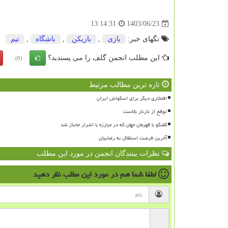
1403/06/23
13:14:31
تگهای خبر:
بازی
,
بازیكن
,
باشگاه
,
تیم
این مطلب انجمن گلف را می پسندید؟
(0)
تازه ترین مطالب مرتبط
افتخاری دیگر برای اسکواش ایران
توقع از تارتار بالاست
گفتگو با قهرمان جهان که در مبارزه با اشرار جانباز شد
آخرین فرصت استقلال به رضاییان
نظرات بینندگان انجمن در مورد این مطلب
لطفا شما هم
در مورد این مطلب
نظر دهید