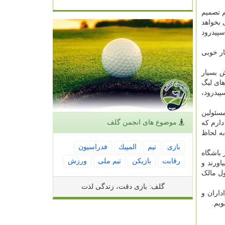
م تصمیم
 بخواهد
سپیدرود
ار خوبی
آرامش بسیار
های لیگ
پیدرود،
سئولین
موضوع های انجمن گلف
دارم که
به لحاظ
بازی
تیم
المپیك
فدراسیون
 باشگاه
رقابت
بازیكن
تیم ملی
ورزش
اورند و
ل مالک
گلف: بازی دقت، زندگی لذت
داران و
ویم.