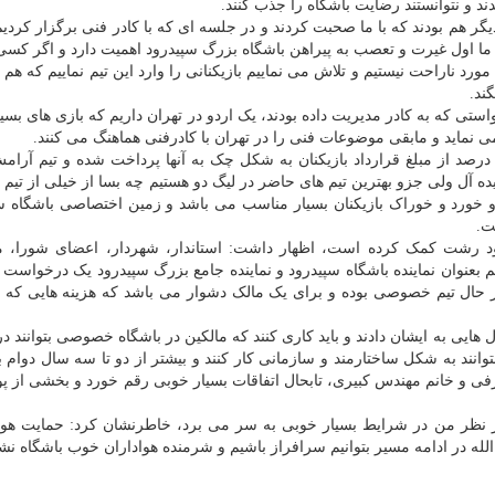
د و نتوانستند رضایت باشگاه را جذب کنند.
ر هم بودند که با ما صحبت کردند و در جلسه ای که با کادر فنی برگزار کردی
ی ما اول غیرت و تعصب به پیراهن باشگاه بزرگ سپیدرود اهمیت دارد و اگر کسی
 مورد ناراحت نیستیم و تلاش می نماییم بازیکنانی را وارد این تیم نماییم که هم 
ند.
استی که به کادر مدیریت داده بودند، یک اردو در تهران داریم که بازی های بسی
ی نماید و مابقی موضوعات فنی را در تهران با کادرفنی هماهنگ می کنند.
ی ضمن اشاره به این که اوضاع خیلی خوب است و ۱۵ درصد از مبلغ قرارداد بازیکنان به شکل چک به آنها پرداخت شده و تیم 
ه آل ولی جزو بهترین تیم های حاضر در لیگ دو هستیم چه بسا از خیلی از تیم 
و خورد و خوراک بازیکنان بسیار مناسب می باشد و زمین اختصاصی باشگاه س
ت.
یدرود رشت کمک کرده است، اظهار داشت: استاندار، شهردار، اعضای شورا، م
م بعنوان نماینده باشگاه سپیدرود و نماینده جامع بزرگ سپیدرود یک درخواست 
 هر حال تیم خصوصی بوده و برای یک مالک دشوار می باشد که هزینه هایی که 
یی به ایشان دادند و باید کاری کنند که مالکین در باشگاه خصوصی بتوانند در
بتوانند به شکل ساختارمند و سازمانی کار کنند و بیشتر از دو تا سه سال دوام بی
و خانم مهندس کبیری، تابحال اتفاقات بسیار خوبی رقم خورد و بخشی از پو
از نظر من در شرایط بسیار خوبی به سر می برد، خاطرنشان کرد: حمایت هوا
 در ادامه مسیر بتوانیم سرافراز باشیم و شرمنده هواداران خوب باشگاه نش