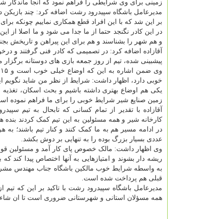
زمینی برای وی شرایطی را فراهم نمود که آنجا ماندگار شدن
مدیرعامل باشگاه سپیدرود رشت اضافه کرد: چند بازیکن دیگ
بر این شد که با این افراد قطع همکاری نماییم چونکه برا
در این کادر نگنجد حتما از ما جدا می شود و ما اصلا از این
و هم شهر را بشناسند و هم برای این پیراهن و تاریخش بجنگ
آقازاده اضافه کرد: در تصمیمی که کادر فنی گرفتند و درخو
پیشبینی شده، تیم از روز جمعه بازی های دوستانه برگزار م
و
خوبی دارد، اظهار داشت: شرایط از نظر من شاید نگویم اید
یکی هم اوضاع بهتری داشته باشیم و بحث اسکان، تغذیه 
زمین صنایع شیر شرایط خوبی را برای ما فراهم نموده اس
آقازاده با تقدیر از تمام کسانی که تابحال به تیم سپ
کارخانه شیر و همه مسئولین به این تیم کمک کردند بنده ه
در ادامه مسیر هم به ما کمک کنند و کنار تیم باشند؛ به
عددی بسیار بزرگ بوده را به تنهایی بر دوش بکشد.
وی اظهار داشت: مالک خصوص پای کار آمد و مسئولین قول ها
ریشه دار بشوند و امتیازهایی به آنها اختصاص پیدا کند که 
به واسطه شرایط خوب مالکین باشگاه جناب مهندس مشرفی 
قبلی هم پرداخت شده است.
مدیرعامل باشگاه سپیدرود رشت با تاکید بر این که تیم 
همه مسؤلان استانی و شهرستانی ضروری است تا ان شاءالله