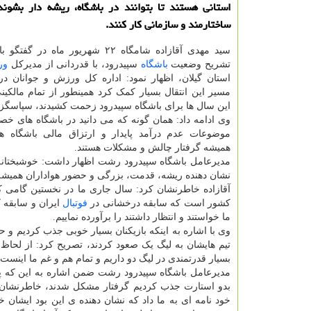
استانی هستند تا بتوانند در باشگاه، ریشه دار بشون
ساختارمند و سازمانی کار کنند.
سید مهدی آقازاده شامگاه ۲۲ شهریور ماه در 
تشریح وضعیت
باشگاه
سپیدرود، با قدردانی از مدیرکل
ور
استان گیلان، اظهار نمود: اداره کل ورزش و جوانان د
مسیر این انتقال بسیار کمک کرد همینطور از تمام مالکی
این سال ها برای باشگاه سپیدرود زحمت کشیدند، سپاسگزا
وی ادامه داد: همان گونه که می دانید در باشگاه های 
موضوعات عدم درآمد پایدار و ارتزاق مالی باشگاه
همیشه گرفتار چالش و مشکلات هستند.
مدیرعامل باشگاه سپیدرود رشت اظهار داشت: خوشبختانه باش
نشان دهنده ریشه، قدمت، بزرگی و حضور هواداران همیشه
آقازاده خاطرنشان کرد: سال جاری ما در نخستین گامی ک
کشور است که سابقه درخشانی در
فوتبال
ایران و سابقه ک
ما خواستند و انتظار داشتند را برآورده نماییم.
تیم هایشان به لیگ یک صعود کردند، تصریح کرد: از لحاظ
بسیار قدرتمندی در لیگ دو داریم و تمام هم و غم ما اینست ک
مدیرعامل باشگاه سپیدرود رشت ضمن اشاره به این که پس
بدو استارت جذب کردیم گرفتار مشکل شدند، خاطرنشان ک
خود نامه ای به ما داد که نشان دهنده ی این بود ایشان 