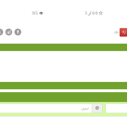
0.0
از
5
315
X
(0)