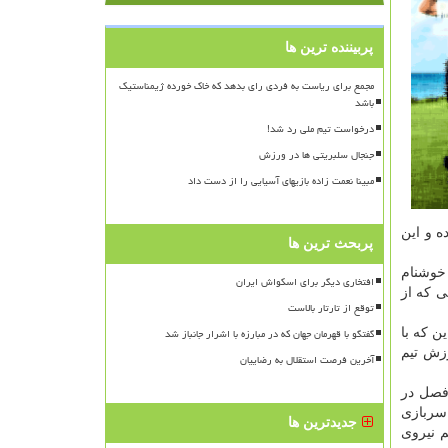
پربیننده ترین ها
مجمع برای ریاست به فردی رای بدهد که خاک خورده ژیمناستیک
باشد
درخواست تیم ملی رد شد!
جنجال سلبریتی ها در ورزش
مبینا نعمت زاده بازیهای آسیایی را از دست داد
ه و این
پربحث ترین ها
 خوشنام
افتخاری دیگر برای اسکواش ایران
ی که از
توقع از تارتار بالاست
گفتگو با قهرمان جهان که در مبارزه با اشرار جانباز شد
ند و یا این که با
رزش تیم
آخرین فرصت استقلال به رضاییان
 فصل در
سربازی
جدیدترین ها
م نیروی