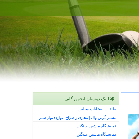
لینک دوستان انجمن گلف
تبلیغات انتخابات مجلس
مستر گرین وال | مجری و طراح انواع دیوار سبز
نمایشگاه ماشین سنگین
نمایشگاه ماشین سنگین