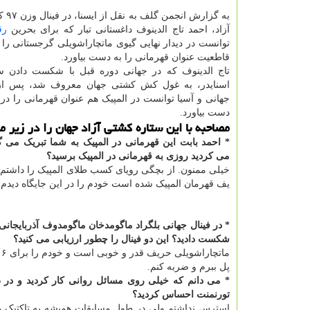
به گزار
آزاد، احمد تاج الدینوف داغستانی تبار که برای بحرین
رق
توانست در دیدار نهایی گیوی ماتچاراشویلی گرجستانی را ض
قاطعیت عنوان قهرمانی را به دست بیاورد.
تاج الدینوف که در جهانی دوره قبل با شکست دادن س
اسنایدر، به غول کش کشتی جهان معروف شد، پس از 
دست بیاورد.
مصاحبه با این ستاره کشتی آزاد جهان را در زیر م
* احمد بابت این قهرمانی در المپیک به شما تبریک می گو
می کردید روزی به قهرمانی در المپیک برسید؟
خیلی ممنون. از بچگی رویای کسب طلای المپیک را داشتم
یف قهرمان المپیک شده است خودم را در این جایگاه دیدم 
* در فینال جهانی بلگراد ماگومدخان ماگومدوف آذربایجانی
شکست دادید؟ این دو فینال را چطور ارزیابی می کنید؟
م
پل ببرم و ضربه کنم.
* می دانم که خیلی روی مسائل روانی کار کردید و در ط
تورنمنت احساس کردید؟
استرس نداشتم ولی در طول مسابقات همیشه به تاکتیک های