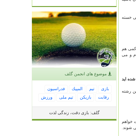
نی خسته
کمی هم
م و می
موضوع های انجمن گلف
رمان المپیک و جهان شده اید
بازی
تیم
المپیك
فدراسیون
ن رشته
رقابت
بازیكن
تیم ملی
ورزش
گلف: بازی دقت، زندگی لذت
ت خواهم
ی شوند.