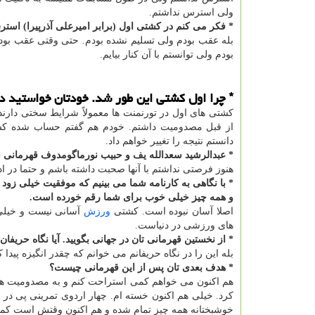
ولی استرس نداشتم.
* فکر می کنم در کشتی اول (برابر امیرعلی آذرپیرا) استر
بله عقب بودم ولی تسلیم نشده بودم. حتی وقتی عقب بود
بودم ولی توانستم با آن کنار بیایم.
* چرا اول کشتی این طور شد. خودتان خواستید در 
کشتی های اول در تورنمنت ها معمولاً شرایط سختی دارن
از قبل مصدومیت داشتم. خودم هم گفتم حساب شده کشت
دانستم نتیجه را تغییر خواهم داد.
* عبدالرشید سعدالله یف و حبیب نورماگومدوف قهرمانی شما
هنوز فرصتی نداشتم با آنها صحبت داشته باشم و حتما در ادام
و همه چیز خیلی خوب برای شما رقم خورده است.
اصلا آسان نبوده است. کشتی
ورزش
آسانی نیست و خیلی
های ورزشی در دنیاست.
* از نخستین قهرمانی تان در جهانی بگویید. آیا نگاه حر
بله این را در نگاه حریفانم می خوانم که چقدر انگیزه پید
* هدف بعدی تان پس از این قهرمانی چیست؟
هم اکنون می خواهم کمی استراحت کنم و به مصدومیت هایم ب
کرد. خیلی هم اکنون خسته ام. چهار اردوی تمرینی پی در 
خوشبختانه همه چیز تمام شده و هم اکنون وقتش است کمی اس