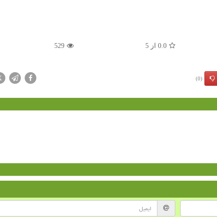
0.0
از
5
529
X
(0)