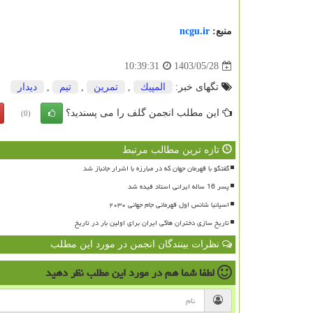
منبع:
ncgu.ir
1403/05/28
10:39:31
تگهای خبر:
المپیك
,
تمرین
,
تیم
,
دیدار
این مطلب انجمن گلف را می پسندید؟
(0)
تازه ترین مطالب مرتبط
گفتگو با قهرمان جهان که در مبارزه با اشرار جانباز شد
پسر 16 ساله ایرانی استاد فیده شد
اسپانیا شانس اول قهرمانی جام جهانی ۲۰۳۰
تاریخ سازی دختران هاکی ایران برای اولین بار در تاریخ
نظرات بینندگان انجمن در مورد این مطلب
لطفا شما هم
در مورد این مطلب
نظر دهید