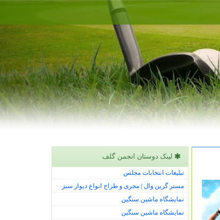
لینک دوستان انجمن گلف
تبلیغات انتخابات مجلس
مستر گرین وال | مجری و طراح انواع دیوار سبز
نمایشگاه ماشین سنگین
نمایشگاه ماشین سنگین