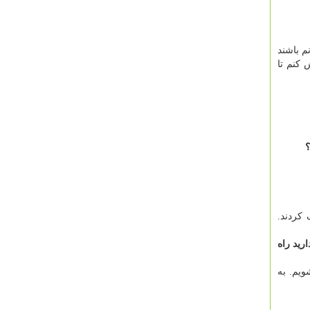
ن حریفانم باشند
 کنم تا
؟
کردند.
رید راه
ویم. به