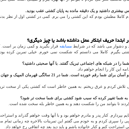
س بیشتری داشتید و یک دقیقه مانده به پایان کشتی عقب بودید.
م کاملا مطمئن بودم که این کشتی را می برم. کمی در کشتی اول از نظر بد
ابتدا حریف ابتکار عمل داشته باشد یا چیز دیگری؟
د و دشوار می باشد که در شرایط
مسابقه
قرار بگیرید و کمی زمان بر است. 
ی بگیرم. کاملا می دانستم که شکست نمی خورم. خیلی تمرین کرده بود
 را در شبکه های اجتماعی تبریک گفتند. با آنها صحبتی داشتید؟
ه این کار را انجام خواهم داد.
* با نگاهی به کارنامه شما می بینیم که موفقیت خیلی زود و آسان برای شما رقم خورده است. شما در 21 سالگی قه
 تلاش کردم و عرق ریختم. به همین خاطر است که کشتی یکی از سخت تری
یفان به شما تغییر کرده که سبب شود کشتی برای شما سخت تر شود؟
ا کردند تا بتوانند من را شکست دهند و به همین خاطر بله سخت شده است.
پردازم. کنار پدر و مادرم خواهم بود و با آنها وقت خواهم گذراند و استراح
پی را سپری کردم و به خودم می گفتم این تمرینات بالاخره چه زمانی تمام م
تراحت کنم و کنار خانواده باشم و باید دید بعد چه اتفاقی رخ خواهد داد.