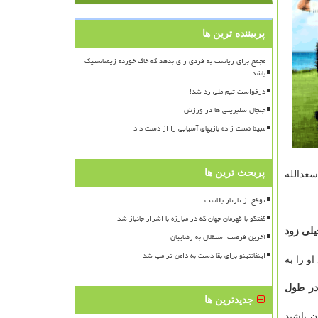
پربیننده ترین ها
مجمع برای ریاست به فردی رای بدهد که خاک خورده ژیمناستیک
باشد
درخواست تیم ملی رد شد!
جنجال سلبریتی ها در ورزش
مبینا نعمت زاده بازیهای آسیایی را از دست داد
پربحث ترین ها
عدالله
توقع از تارتار بالاست
گفتگو با قهرمان جهان که در مبارزه با اشرار جانباز شد
یلی زود
آخرین فرصت استقلال به رضاییان
اینفانتینو برای بقا دست به دامن ترامپ شد
ریع او را به
در طول
جدیدترین ها
ن باشید