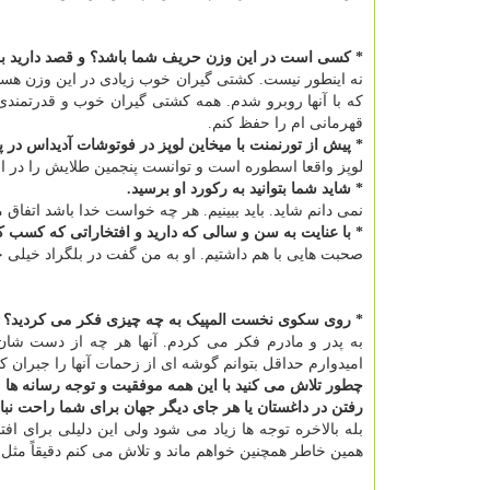
* کسی است در این وزن حریف شما باشد؟ و قصد دارید به و
که با آنها روبرو شدم. همه کشتی گیران خوب و قدرتمندی 
قهرمانی ام را حفظ کنم.
* پیش از تورنمنت با میخاین لوپز در فوتوشات آدیداس در پ
لوپز واقعا اسطوره است و توانست پنجمین طلایش را در ا
* شاید شما بتوانید به رکورد او برسید.
نمی دانم شاید. باید ببینیم. هر چه خواست خدا باشد اتفاق م
* با عنایت به سن و سالی که دارید و افتخاراتی که کسب کر
صحبت هایی با هم داشتیم. او به من گفت در بلگراد خیلی 
* روی سکوی نخست المپیک به چه چیزی فکر می کردید؟
به پدر و مادرم فکر می کردم. آنها هر چه از دست شان
امیدوارم حداقل بتوانم گوشه ای از زحمات آنها را جبران کن
چطور تلاش می کنید با این همه موفقیت و توجه رسانه ها
رفتن در داغستان یا هر جای دیگر جهان برای شما راحت نبا
بله بالاخره توجه ها زیاد می شود ولی این دلیلی برای ا
همین خاطر همچنین خواهم ماند و تلاش می کنم دقیقاً مثل 