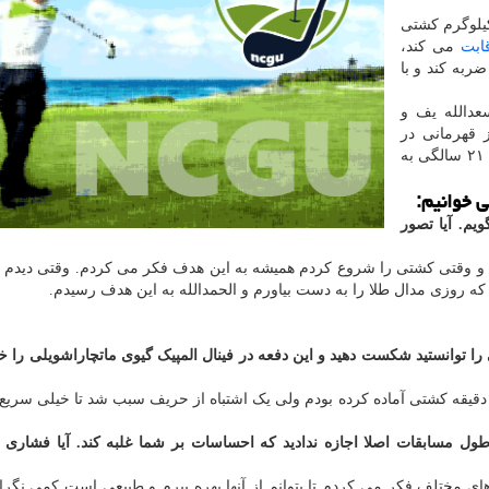
ش انجمن گلف به نقل از ایسنا، در فینال وزن ۹۷ کیلوگرم کشتی
ابت
می کند،
ربه کند و با
عدالله یف و
قهرمانی در
جهانی و آسیا توانست در المپیک هم عنوان قهرمانی را در ۲۱ سالگی به
ی خوانیم:
یم. آیا تصور
 و وقتی کشتی را شروع کردم همیشه به این هدف فکر می کردم. وقتی دیدم س
که روزی مدال طلا را به دست بیاورم و الحمدالله به این هدف رسیدم.
 را توانستید شکست دهید و این دفعه در فینال المپیک گیوی ماتچاراشویلی را خ
اتچاراشویلی حریف قدر و خوبی است و خودم را برای ۶ دقیقه کشتی آماده کرده بودم ولی یک اشتباه از حریف سبب شد تا خیلی س
ول مسابقات اصلا اجازه ندادید که احساسات بر شما غلبه کند. آیا فشاری 
 مختلف فکر می کردم تا بتوانم از آنها بهره ببرم و طبیعی است کمی نگرا