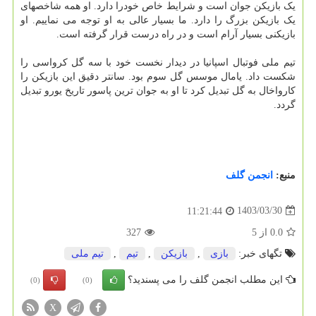
یک بازیکن جوان است و شرایط خاص خودرا دارد. او همه شاخصهای
یک بازیکن بزرگ را دارد. ما بسیار عالی به او توجه می نماییم. او
بازیکنی بسیار آرام است و در راه درست قرار گرفته است.
تیم ملی فوتبال اسپانیا در دیدار نخست خود با سه گل کرواسی را
شکست داد. یامال موسس گل سوم بود. سانتر دقیق این بازیکن را
کارواخال به گل تبدیل کرد تا او به جوان ترین پاسور تاریخ یورو تبدیل
گردد.
منبع:
انجمن گلف
1403/03/30
11:21:44
0.0
از
5
327
تگهای خبر:
بازی
,
بازیكن
,
تیم
,
تیم ملی
این مطلب انجمن گلف را می پسندید؟
(0)
(0)
X