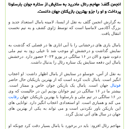
انجمن گلف: مهاجم رئال مادرید به ستایش از ستاره جوان بارسلونا
پرداخت و او را جزو بهترین بازیکنان جهان دانست.
به گزارش انجمن گلف به نقل از ایسنا، لامینه یامال استعداد جدید و
بزرگ آکادمی لاماسیا است که توسط ژاوی کشف و به تیم نخست
انتقال یافت.
یامال بازی های درخشانی را با آبی اناری ها در فصلی که گذشت به
نمایش گذاشت و درخشش او موجب شد تا خیلی زود به تیم ملی
دعوت شود و الان در ۱۶ سالگی در یورو ۲۰۲۴ حضور دارد. درخشش
یامال این دفعه ستایش یک ستاره رئال را بدنبال داشت.
به نقل از آس، خوسلو در ستایش از یامال اظهار داشت: او اعجاب
انگیز است. یامال ثابت کرده است که از بهترین بازیکنان حال حاضر
فوتبال
جهان است. یامال یک بازیکن جوان خاص و ممتاز است.
بیشتر ما در ۱۶ سالگی در تیم جوانان بودیم این در حالیست که وی
در ۱۶ سالگی در تیم ملی و بارسلونا با بهترین بازیکنان جهان
رقابت
می کند و همبازی است. او استعدادی اعجاب انگیز دارد. توانایی های
این بازیکن باور نکردنی است و می تواند به یکی از بهترین های
جهان در سال های آتی تبدیل گردد.
مهاجم رئال افزود: باید در برخورد با یامال بسیار دقت کرد چونکه او