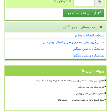
= ۱ بعلاوه ۵
ارسال نظر به انجمن
لینک دوستان انجمن گلف
تبلیغات انتخابات مجلس
مستر گرین وال | مجری و طراح انواع دیوار سبز
نمایشگاه ماشین سنگین
نمایشگاه ماشین سنگین
پربیننده ترین ها
مجمع برای ریاست به فردی رای بدهد که خاک خورده ژیمناستیک باشد
درخواست تیم ملی رد شد!
جنجال سلبریتی ها در ورزش
مبینا نعمت زاده بازیهای آسیایی را از دست داد