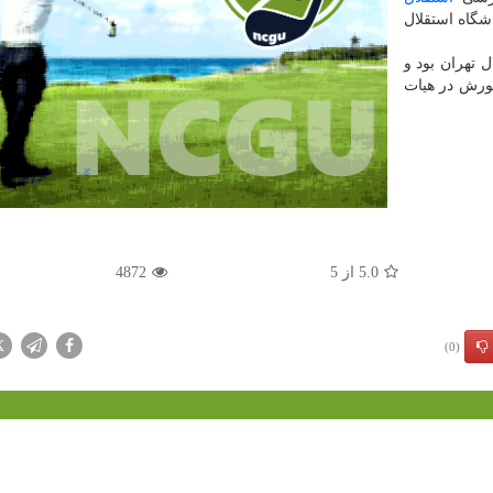
اشگاه استقلال
ل تهران بود و
ضورش در هیات
5.0
از
5
4872
X
(0)