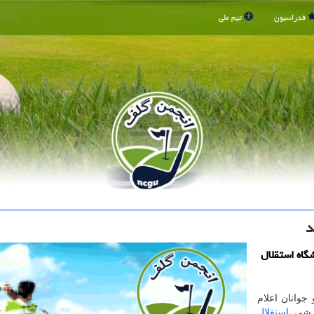
فدراسیون
تیم ملی
د
گاه استقلال
جوانان اعلام
زشی
استقلال