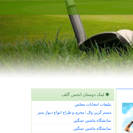
لینک دوستان انجمن گلف
تبلیغات انتخابات مجلس
مستر گرین وال | مجری و طراح انواع دیوار سبز
نمایشگاه ماشین سنگین
نمایشگاه ماشین سنگین