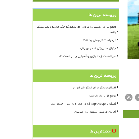
پربیننده ترین ها
مجمع برای ریاست به فردی رای بدهد که خاک خورده ژیمناستیک
باشد
درخواست تیم ملی رد شد!
جنجال سلبریتی ها در ورزش
مبینا نعمت زاده بازیهای آسیایی را از دست داد
پربحث ترین ها
افتخاری دیگر برای اسکواش ایران
توقع از تارتار بالاست
گفتگو با قهرمان جهان که در مبارزه با اشرار جانباز شد
آخرین فرصت استقلال به رضاییان
جدیدترین ها