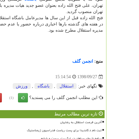
تهران، علی فتح الله زاده بعنوان عضو جدید هیات مدیره ب
تهران منصوب گردید.
فتح الله زاده قبل از این سال ها مدیرعامل باشگاه استقلا
در هفته های گذشته بارها اخباری درباره حضور یا عدم ح
مدیره استقلال مطرح شده بود.
منبع:
انجمن گلف
1398/09/27
15:14:54
تگهای خبر:
استقلال
,
باشگاه
,
ورزش
این مطلب انجمن گلف را می پسندید؟
(1)
تازه ترین مطالب مرتبط
آخرین فرصت استقلال به رضاییان
ثبت نام ۸ کاندیدا برای پست ریاست فدراسیون ژیمناستیک
برنامه بازیهای سپاهان در لیگ برتر بیست و ششم